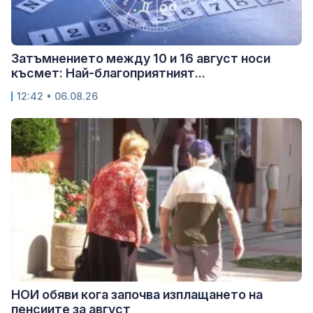
Затъмнението между 10 и 16 август носи
късмет: Най-благоприятният...
12:42 • 06.08.26
НОИ обяви кога започва изплащането на
пенсиите за август