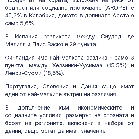
бедност или социално изключване (AROPE), е
45,3% в Калабрия, докато в долината Аоста е
само 5,6%.
В Испания разликата между Сиудад де
Мелиля и Паис Васко е 29 пункта.
Финландия има най-малката разлика - само 3
пункта, между Хелзинки-Уусимаа (15,5%) и
Ленси-Суоми (18,5%).
Португалия, Словения и Дания също имат
едни от най-малките вътрешни различия.
В допълнение към икономическите и
социалните условия, размерът на страната и
броят на регионите, включени в набора от
данни, също могат да имат значение.