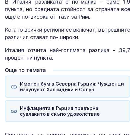
В Италия разликата е по-малка - само 1,9
пункта, но средната стойност за страната все
още е по-висока от тази за Рим.
Когато всички региони се включат, вътрешните
различия стават по-широки.
Италия отчита най-голямата разлика - 39,7
процентни пункта.
Още по темата
Имотен бум в Северна Гърция: Чужденци
изкупуват Халкидики и Солун
Инфлацията в Гърция превърна
сувлакито в скъпо удоволствие
Процентът на хората, изложени на риск от