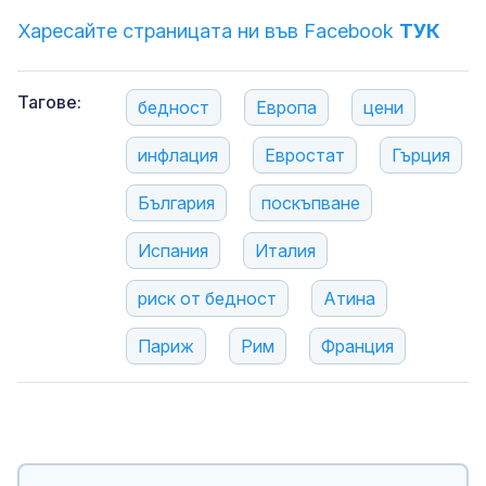
Харесайте страницата ни във Facebook
ТУК
Тагове:
бедност
Европа
цени
инфлация
Евростат
Гърция
България
поскъпване
Испания
Италия
риск от бедност
Атина
Париж
Рим
Франция