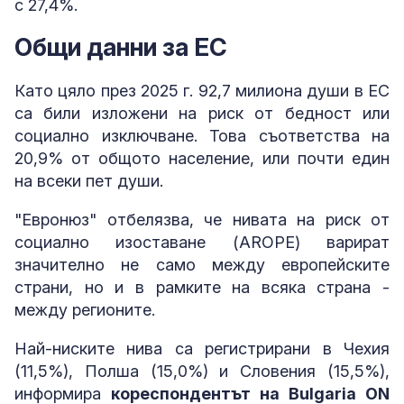
с 27,4%.
Общи данни за ЕС
Като цяло през 2025 г. 92,7 милиона души в ЕС
са били изложени на риск от бедност или
социално изключване. Това съответства на
20,9% от общото население, или почти един
на всеки пет души.
"Евронюз" отбелязва, че нивата на риск от
социално изоставане (AROPE) варират
значително не само между европейските
страни, но и в рамките на всяка страна -
между регионите.
Най-ниските нива са регистрирани в Чехия
(11,5%), Полша (15,0%) и Словения (15,5%),
информира
кореспондентът на Bulgaria ON