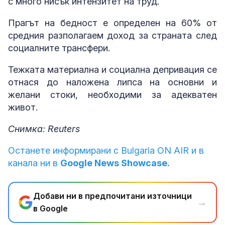
с много нисък интензитет на труд.
Прагът на бедност е определен на 60% от
средния разполагаем доход за страната след
социалните трансфери.
Тежката материална и социална депривация се
отнася до наложена липса на основни и
желани стоки, необходими за адекватен
живот.
Снимка: Reuters
Останете информирани с Bulgaria ON AIR и в
канала ни в
Google News Showcase.
Добави ни в предпочитани източници
→
в Google