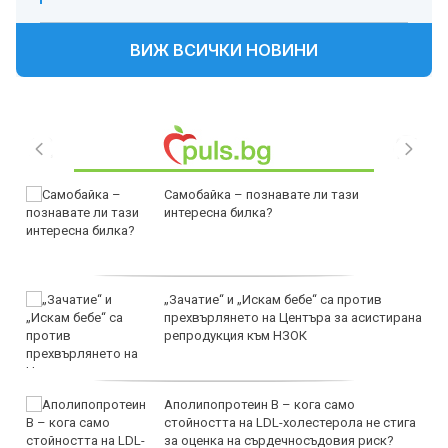
ВИЖ ВСИЧКИ НОВИНИ
Самобайка – познавате ли тази
интересна билка?
„Зачатие“ и „Искам бебе“ са против
прехвърлянето на Центъра за асистирана
репродукция към НЗОК
Аполипопротеин B – кога само
стойността на LDL-холестерола не стига
за оценка на сърдечносъдовия риск?