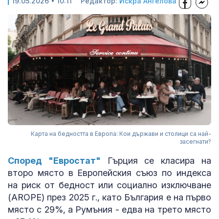
19.05.2026 • 10:11
Редактор:
Искра Ангелова
Карта на бедността в Европа: Кои държави и столици са най-
засегнати?
Според "Евростат"
Гърция се класира на
второ място в Европейския съюз по индекса
на риск от бедност или социално изключване
(AROPE) през 2025 г., като България е на първо
място с 29%, а Румъния - едва на трето място