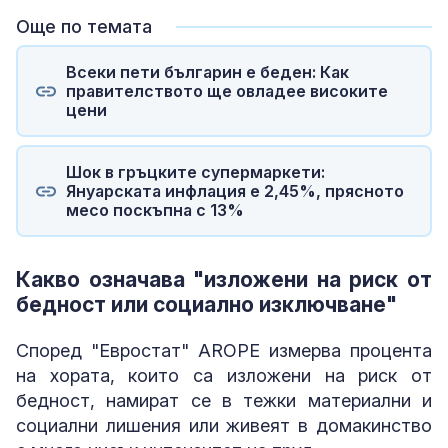
Още по темата
Всеки пети българин е беден: Как
правителството ще овладее високите
цени
Шок в гръцките супермаркети:
Януарската инфлация е 2,45%, прясното
месо поскъпна с 13%
Какво означава "изложени на риск от
бедност или социално изключване"
Според "Евростат" AROPE измерва процента
на хората, които са изложени на риск от
бедност, намират се в тежки материални и
социални лишения или живеят в домакинство