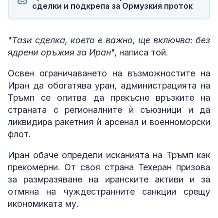
сделки и подкрепа за Ормузкия проток
"
Тази сделка, което е важно, ще включва: без
ядрени оръжия за Иран
", написа той.
Освен ограничаването на възможностите на
Иран да обогатява уран, администрацията на
Тръмп се опитва да прекъсне връзките на
страната с регионалните ѝ съюзници и да
ликвидира ракетния ѝ арсенал и военноморски
флот.
Иран обаче определи исканията на Тръмп как
прекомерни. От своя страна Техеран призова
за размразяване на иранските активи и за
отмяна на чуждестранните санкции срещу
икономиката му.