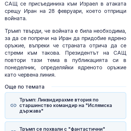
САЩ се присъединиха към Израел в атаката
срещу Иран на 28 февруари, което отприщи
войната.
Тръмп твърди, че войната е била необходима,
за да се попречи на Иран да придобие ядрено
оръжие, въпреки че страната отрича да се
стреми към такова. Президентът на САЩ
повтори тази тема в публикацията си в
понеделник, определяйки ядреното оръжие
като червена линия.
Още по темата
Тръмп: Ликвидирахме втория по
старшинство командир на "Ислямска
държава"
Тръмп се похвали с "фантастични"