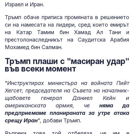
Израел и Иран.
Тръмп обаче приписа промяната в решението
си на намесата на лидери, сред които емирът
на Катар Тамим бин Хамад Ал Тани и
престолонаследникът на Саудитска Арабия
Мохамед бин Салман.
Тръмп плаши с "масиран удар"
във всеки момент
"
Инструктирах министъра на войната Пийт
Хегсет, председателя на Съвета на началник-
щабовете генерал Даниел Кейн и
американската армия, че
няма да
предприемаме планираната за утре атака
срещу Иран
", добави Тръмп.
Въпреки това той отбеляза, че им е