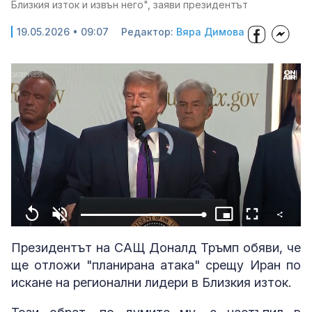
Близкия изток и извън него", заяви президентът
19.05.2026 • 09:07
Редактор:
Вяра Димова
Video
Player
is
loading.
Share
Loaded
:
Replay
Unmute
Picture-
Fullscreen
100.00%
in-
Picture
Президентът на САЩ Доналд Тръмп обяви, че
ще отложи "планирана атака" срещу Иран по
искане на регионални лидери в Близкия изток.