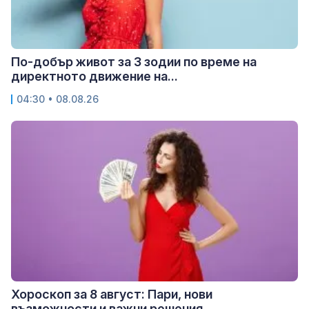
По-добър живот за 3 зодии по време на
директното движение на...
04:30 • 08.08.26
Хороскоп за 8 август: Пари, нови
възможности и важни решения