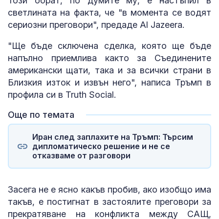
Този обрат, по думите му, е настъпил в
светлината на факта, че "в момента се водят
сериозни преговори", предаде Al Jazeera.
"Ще бъде сключена сделка, която ще бъде
напълно приемлива както за Съединените
американски щати, така и за всички страни в
Близкия изток и извън него", написа Тръмп в
профила си в Truth Social.
Още по темата
Иран след заплахите на Тръмп: Търсим
дипломатическо решение и не се
отказваме от разговори
Засега не е ясно какъв пробив, ако изобщо има
такъв, е постигнат в застоялите преговори за
прекратяване на конфликта между САЩ,