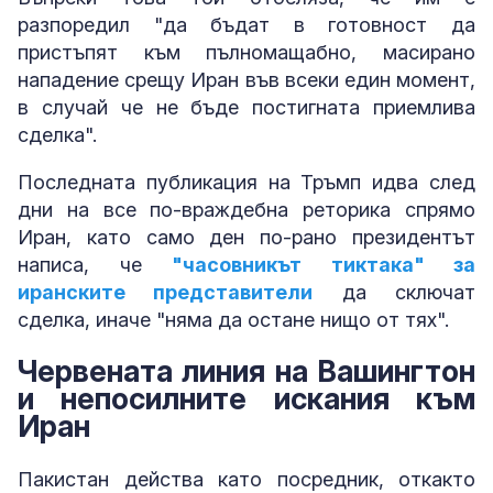
разпоредил "да бъдат в готовност да
пристъпят към пълномащабно, масирано
нападение срещу Иран във всеки един момент,
в случай че не бъде постигната приемлива
сделка".
Последната публикация на Тръмп идва след
дни на все по-враждебна реторика спрямо
Иран, като само ден по-рано президентът
написа, че
"часовникът тиктака" за
иранските представители
да сключат
сделка, иначе "няма да остане нищо от тях".
Червената линия на Вашингтон
и непосилните искания към
Иран
Пакистан действа като посредник, откакто