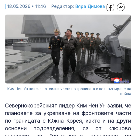
18.05.2026 • 11:46
Редактор:
Вяра Димова
Ким Чен Ун поиска по-силни части по границата с цел възпиране на
война
Севернокорейският лидер Ким Чен Ун заяви, че
плановете за укрепване на фронтовите части
по границата с Южна Корея, както и на други
основни подразделения, са от ключово
значение за "по-пълното възпиране на