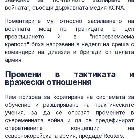
войната", съобщи държавната медия KCNA.
Коментарите му относно засилването на
военната мощ по границата с цел
превръщането ѝ в "непревземаема
крепост" бяха направени в неделя на среща с
командири на дивизии и бригади от цялата
армия.
Промени в тактиката и
вражески отношения
Ким призова за коригиране на системата за
обучение и разширяване на практическите
учения, за да се отразят промените в
съвременната война и да се предефинират
оперативните концепции на
севернокорейската армия, предаде Reuters.