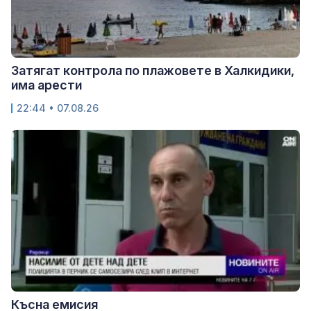
Затягат контрола по плажовете в Халкидики,
има арести
22:44 • 07.08.26
Късна емисия