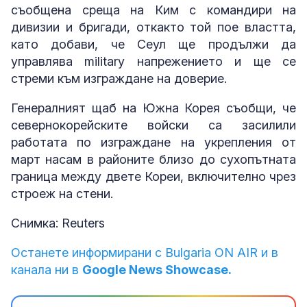
съобщена среща на Ким с командири на
дивизии и бригади, откакто той пое властта,
като добави, че Сеул ще продължи да
управлява military напрежението и ще се
стреми към изграждане на доверие.
Генералният щаб на Южна Корея съобщи, че
севернокорейските войски са засилили
работата по изграждане на укрепления от
март насам в районите близо до сухопътната
граница между двете Кореи, включително чрез
строеж на стени.
Снимка: Reuters
Останете информирани с Bulgaria ON AIR и в
канала ни в
Google News Showcase.