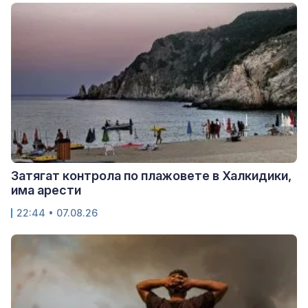
Затягат контрола по плажовете в Халкидики,
има арести
22:44 • 07.08.26