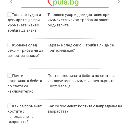
Топлинен удар и дехидратация при
кърмачета: какво трябва да знаят
родителите
Кървене след секс – трябва ли да се
притесняваме?
Почти половината бебета по света са
изключително кърмени през първите
шест месеца
Как се променят костите с напредване на
възрастта?