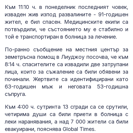
Към 11:10 ч. в понеделник последният човек,
изваден жив изпод развалините - 91-годишен
жител, е бил спасен. Медицинските екипи са
потвърдили, че състоянието му е стабилно и
той е транспортиран в болница за лечение.
По-ранно съобщение на местния център за
земетръсна помощ в Лиуджоу посочва, че към
8:14 ч. спасителите са извадили две затрупани
лица, които за съжаление са били обявени за
починали. Жертвите са идентифицирани като
63-годишен мъж и неговата 53-годишна
съпруга.
Към 4:00 ч. сутринта 13 сгради са се срутили,
четирима души са били приети в болница с
леки наранявания, а над 7 000 жители са били
евакуирани, пояснява Global Times.