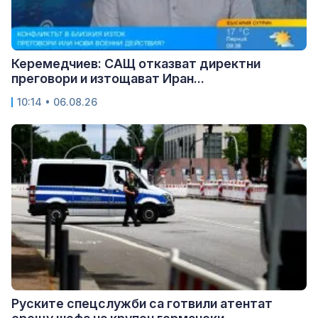
Керемедчиев: САЩ отказват директни
преговори и изтощават Иран...
10:14 • 06.08.26
Руските спецслужби са готвили атентат