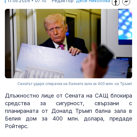
17.05.2026 • 07:10
Редактор:
Деси Николова
Сенатът удари спирачка на балната зала за 400 млн. на Тръмп
Длъжностно лице от Сената на САЩ блокира
средства за сигурност, свързани с
планираната от Доналд Тръмп бална зала в
Белия дом за 400 млн. долара, предаде
Ройтерс.