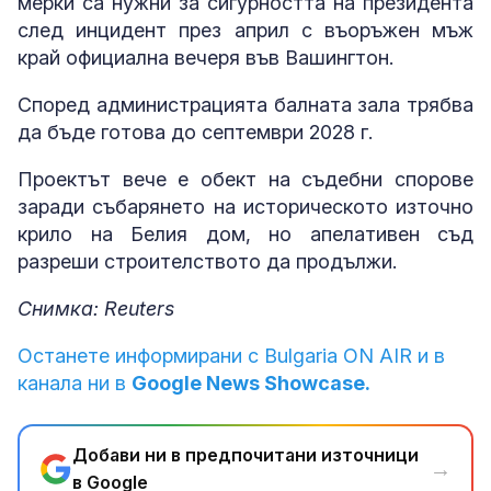
мерки са нужни за сигурността на президента
след инцидент през април с въоръжен мъж
край официална вечеря във Вашингтон.
Според администрацията балната зала трябва
да бъде готова до септември 2028 г.
Проектът вече е обект на съдебни спорове
заради събарянето на историческото източно
крило на Белия дом, но апелативен съд
разреши строителството да продължи.
Снимка: Reuters
Останете информирани с Bulgaria ON AIR и в
канала ни в
Google News Showcase.
Добави ни в предпочитани източници
→
в Google