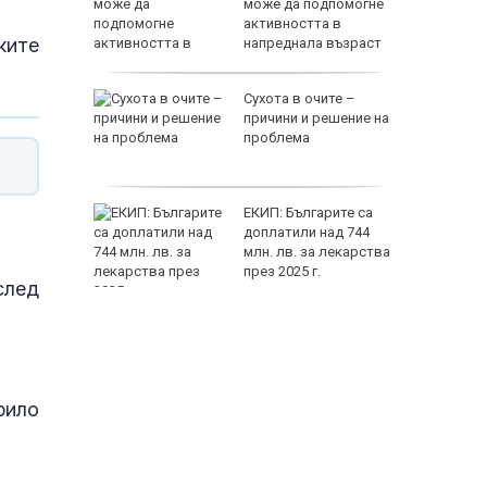
жеха да
може да подпомогне
райна в
активността в
ките
напреднала възраст
на децата
Сухота в очите –
дскаже
причини и решение на
и
проблема
т Хирон
ЕКИП: Българите са
ивотът
доплатили над 744
 зодии
млн. лв. за лекарства
през 2025 г.
след
рило