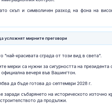
на Запада мо
превърнат Ук
ато скъп и символичен разход на фона на висо
Дубай
Учени: Речта 
може да пре
тревожност 
депресия
 да усложнят мирните преговори
Ретроградния
ще направи ж
о "най-красивата сграда от този вид в света".
по-лесен за 5
те мерки са нужни за сигурността на президента 
 официална вечеря във Вашингтон.
бва да бъде готова до септември 2028 г.
ве заради събарянето на историческото източно к
 строителството да продължи.