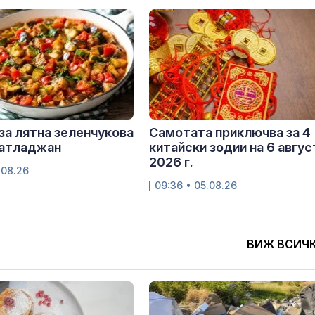
за лятна зеленчукова
Самотата приключва за 4
патладжан
китайски зодии на 6 авгус
2026 г.
.08.26
09:36 • 05.08.26
ВИЖ ВСИЧ