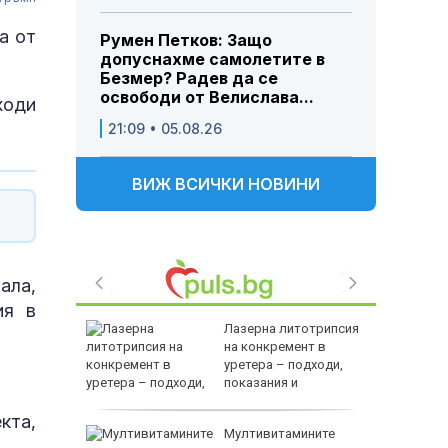
а от
Румен Петков: Защо
допуснахме самолетите в
Безмер? Радев да се
освободи от Велислава...
ходи
21:09 • 05.08.26
ВИЖ ВСИЧКИ НОВИНИ
ала,
ия в
ството и
Лазерна литотрипсия
равиха
на конкремент в
а
уретера – подходи,
показания и
противопоказания
кта,
лиардите
Мултивитамините