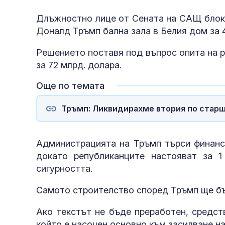
Длъжностно лице от Сената на САЩ блоки
Доналд Тръмп бална зала в Белия дом за 
Решението поставя под въпрос опита на р
за 72 млрд. долара.
Още по темата
Тръмп: Ликвидирахме втория по стар
Администрацията на Тръмп търси финанси
докато републиканците настояват за 
сигурността.
Самото строителство според Тръмп ще бъ
Ако текстът не бъде преработен, средст
който е насочен основно към засилване н