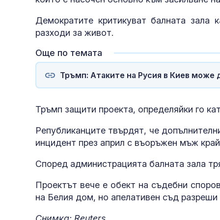
Демократите критикуват балната зала к
разходи за живот.
Още по темата
Тръмп: Атаките на Русия в Киев може
Тръмп защити проекта, определяйки го кат
Републиканците твърдят, че допълнителни
инцидент през април с въоръжен мъж край
Според администрацията балната зала тря
Проектът вече е обект на съдебни споро
на Белия дом, но апелативен съд разреши
Снимка: Reuters