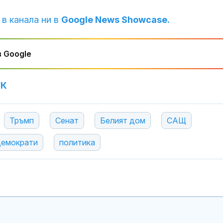
 в канала ни в
Google News Showcase.
 Google
УК
Тръмп
Сенат
Белият дом
САЩ
демократи
политика