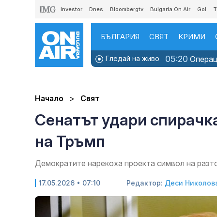
Investor
Dnes
Bloombergtv
Bulgaria On Air
Gol
T
БЪЛГАРИЯ
СВЯТ
КРИМИ
05:20
Гледай на живо
Операци
Начало
Свят
Сенатът удари спирачка
на Тръмп
Демократите нарекоха проекта символ на разт
17.05.2026 • 07:10
Редактор:
Деси Николов