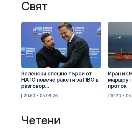
Свят
Зеленски спешно търси от
Иран и О
НАТО повече ракети за ПВО в
маршрут
разговор...
проток
20:50 • 05.08.26
19:30 • 05
Четени