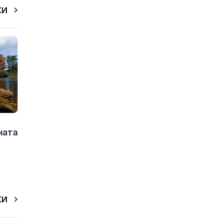
КИ
ната
КИ