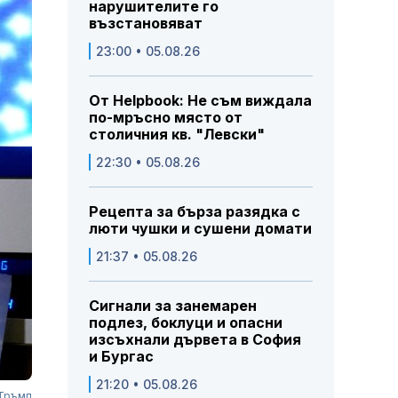
нарушителите го
възстановяват
23:00 • 05.08.26
От Helpbook: Не съм виждала
по-мръсно място от
столичния кв. "Левски"
22:30 • 05.08.26
Рецепта за бърза разядка с
люти чушки и сушени домати
21:37 • 05.08.26
Сигнали за занемарен
подлез, боклуци и опасни
изсъхнали дървета в София
и Бургас
21:20 • 05.08.26
 Тръмп