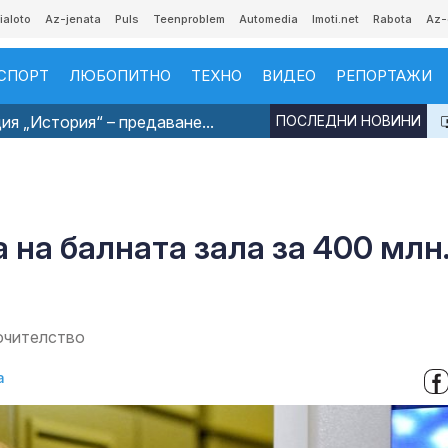
ialoto
Az-jenata
Puls
Teenproblem
Automedia
Imoti.net
Rabota
Az-
СПОРТ
ЛЮБОПИТНО
ТЕХНО
ВИДЕО
РЕПОРТАЖИ
я „История“ – предаване...
ПОСЛЕДНИ НОВИНИ
 на балната зала за 400 млн
очителство
а