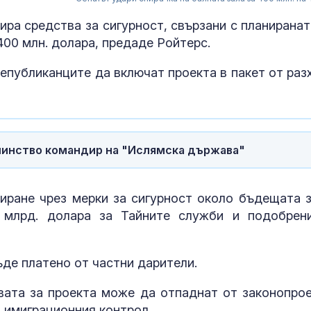
ра средства за сигурност, свързани с планиранат
400 млн. долара, предаде Ройтерс.
епубликанците да включат проекта в пакет от раз
шинство командир на "Ислямска държава"
ране чрез мерки за сигурност около бъдещата з
1 млрд. долара за Тайните служби и подобрен
Как християн
църквата нап
Европа богат
де платено от частни дарители.
вата за проекта може да отпаднат от законопрое
Захарова: Ми
а имиграционния контрол.