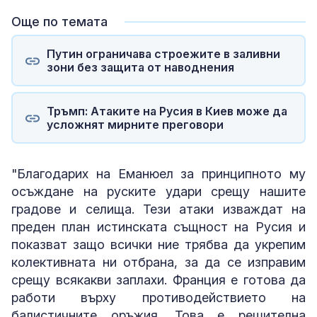
Още по темата
Путин ограничава строежите в заливни
зони без защита от наводнения
Тръмп: Атаките на Русия в Киев може да
усложнят мирните преговори
"Благодарих на Еманюел за принципното му
осъждане на руските удари срещу нашите
градове и селища. Тези атаки изваждат на
преден план истинската същност на Русия и
показват защо всички ние трябва да укрепим
колективната ни отбрана, за да се изправим
срещу всякакви заплахи. Франция е готова да
работи върху противодействието на
балистичните оръжия. Това е решителна