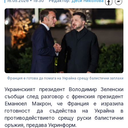
16.05.2026 • 19:30
Редактор:
Деси Николова
Франция е готова да помага на Украйна срещу балистични заплахи
Украинският президент Володимир Зеленски
съобщи след разговор с френския президент
Еманюел Макрон, че Франция е изразила
готовност да съдейства на Украйна в
противодействието срещу руски балистични
оръжия, предава Укринформ.