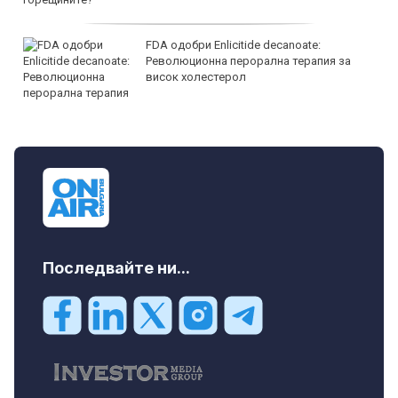
FDA одобри Еnlicitide decanoate:
Революционна перорална терапия за
висок холестерол
Последвайте ни...