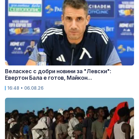
Веласкес с добри новини за "Левски":
Евертон Бала е готов, Майкон...
16:48 • 06.08.26