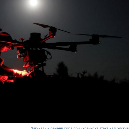
Загинали и ранени хора при украинска атака над руския