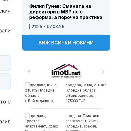
Филип Гунев: Смяната на
ския
директори в МВР не е
реформа, а порочна практика
21:25 • 07.08.26
рали
ВИЖ ВСИЧКИ НОВИНИ
 и
продава, Къща, 210 m2
 при
Пловдив област,
акво
с.Войводиново,
то е
аят
175000 EUR
 секс –
продава, Тристаен
азил
се
апартамент, 72 m2
е?
Пловдив, Тракия,