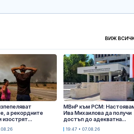
ВИЖ ВСИЧ
изпепеляват
МВнР към РСМ: Настоява
е, а рекордните
Ива Михаилова да получи
 изострят...
достъп до адекватна...
.08.26
19:47 • 07.08.26