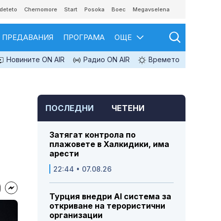
deteto
Chernomore
Start
Posoka
Boec
Megavselena
ПРЕДАВАНИЯ
ПРОГРАМА
ОЩЕ
Новините ON AIR
Радио ON AIR
Времето
ПОСЛЕДНИ
ЧЕТЕНИ
Затягат контрола по
плажовете в Халкидики, има
арести
22:44 • 07.08.26
Турция внедри AI система за
откриване на терористични
организации