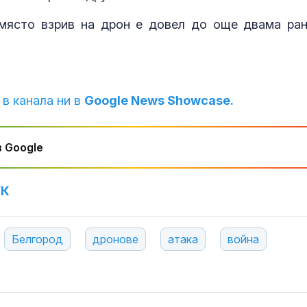
място взрив на дрон е довел до още двама ран
Сенатът на Конгреса
Почти полов
на САЩ прие нови
бебета по све
санкции срещу Русия
изключителн
кърмени през
шест месеца
 в канала ни в
Google News Showcase.
Елегантност без
Как се проме
усилие: Джулия
костите с на
Робъртс с визия за
на възрастта
всеки гардероб
 Google
УК
Белгород
дронове
атака
война