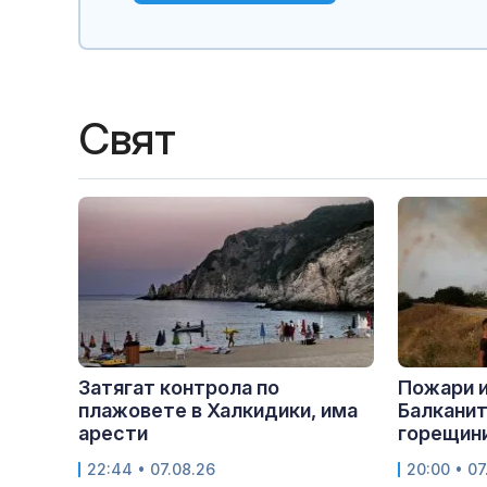
Свят
Затягат контрола по
Пожари 
плажовете в Халкидики, има
Балканит
арести
горещини
22:44 • 07.08.26
20:00 • 07