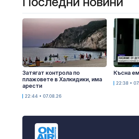
Последни новини
Затягат контрола по
Късна е
плажовете в Халкидики, има
22:38 • 07
арести
22:44 • 07.08.26