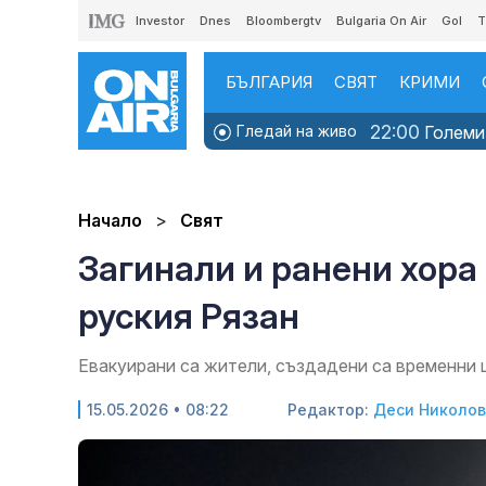
Investor
Dnes
Bloombergtv
Bulgaria On Air
Gol
T
БЪЛГАРИЯ
СВЯТ
КРИМИ
22:00
Гледай на живо
Големит
Начало
Свят
Загинали и ранени хора
руския Рязан
Евакуирани са жители, създадени са временни 
15.05.2026 • 08:22
Редактор:
Деси Николо