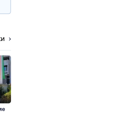
КИ
ме