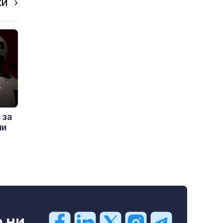
КИ
 за
ни
ни...