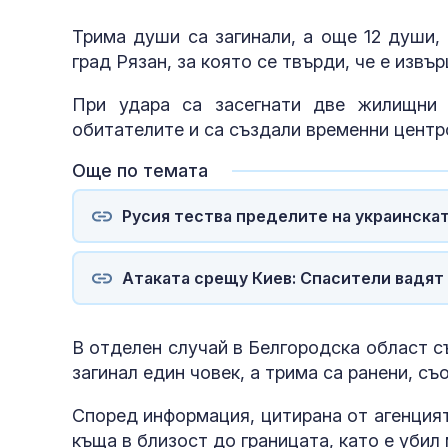
Трима души са загинали, а още 12 души,
град Рязан, за която се твърди, че е извъ
При удара са засегнати две жилищни 
обитателите и са създали временни центр
Още по темата
Русия тества пределите на украинскат
Атаката срещу Киев: Спасители вадят
В отделен случай в Белгородска област с
загинал един човек, а трима са ранени, с
Според информация, цитирана от агенцият
къща в близост до границата, като е убил 