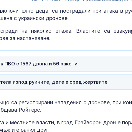
 включително деца, са пострадали при атака в ру
ршена с украински дронове.
сгради на няколко етажа. Властите са евакуи
ове за настаняване.
а ПВО с 1567 дрона и 56 ракети
 тела изпод руините, дете е сред жертвите
Топлес лято за Хайди
Топлинен удар
Клум
дехидратация
кърмачета: к
ъщо са регистрирани нападения с дронове, при кои
трябва да зн
родителите
ъобщава Ройтерс.
Тайната ваканция на
Кървене след
а и местните власти, в град Грайворон дрон е пор
Си: Какво се случва в
трябва ли да 
Бейдайхе?
притеснявам
мъж и е ранил друг.