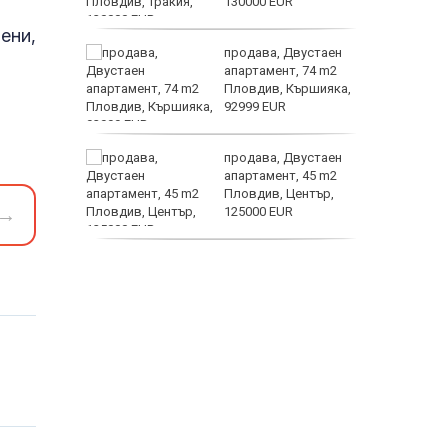
130000 EUR
астерои
ени,
ината
продава, Двустаен
та са
апартамент, 74 m2
о
Пловдив, Кършияка,
 първите
92999 EUR
нят
продава, Двустаен
предване
апартамент, 45 m2
?
Пловдив, Център,
→
125000 EUR
Полярни
продава, Тристаен
апартамент, 91 m2
Пловдив, Център,
179000 EUR