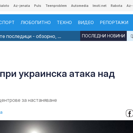
ialoto
Az-jenata
Puls
Teenproblem
Automedia
Imoti.net
Rabota
Az-
СПОРТ
ЛЮБОПИТНО
ТЕХНО
ВИДЕО
РЕПОРТАЖИ
е последици - обзорно, ...
ПОСЛЕДНИ НОВИНИ
 при украинска атака над
центрове за настаняване
ва