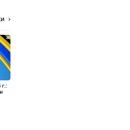
КИ
г.:
и