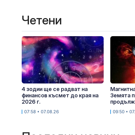
Четени
4 зодии ще се радват на
Магнитна
финансов късмет до края на
Земята п
2026 г.
продължи
07:58 • 07.08.26
09:50 • 07