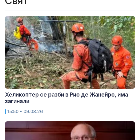
Свят
Хеликоптер се разби в Рио де Жанейро, има
загинали
15:50 • 09.08.26