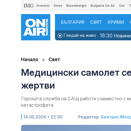
Investor
Dnes
Bloombergtv
Bulgaria On Air
Gol
T
БЪЛГАРИЯ
СВЯТ
КРИМИ
18:30
Гледай на живо
Новини
Начало
Свят
Медицински самолет се 
жертви
Горската служба на САЩ работи съвместно с ме
катастрофата
14.05.2026 • 22:30
Редактор:
Беатрис Мла