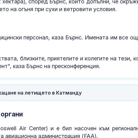
 хектара), според Бърнс, който допълни, че окръж
инструмент с
ето на огъня при сухи и ветровити условия.
Русия
Христо Гадже
видим как
правителство
ицински персонал, каза Бърнс. Имената им все ощ
Румен Радев 
защити националния ни интерес
твата, близките, приятелите и колегите на тези, к
ент", каза Бърнс на пресконференция.
 кацане на летището в Катманду
 органи
swell Air Center) и е бил насочен към регионал
а авиационна администрация (FAA).