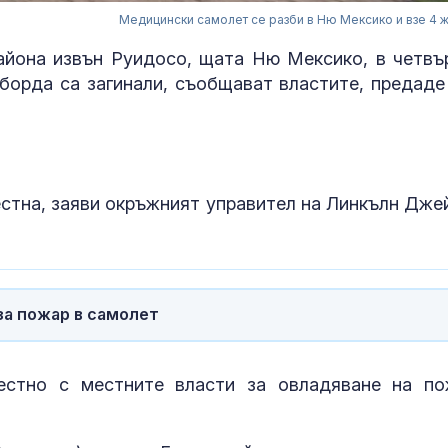
Медицински самолет се разби в Ню Мексико и взе 4 
айона извън Руидосо, щата Ню Мексико, в четвъ
 борда са загинали, съобщават властите, предаде
естна, заяви окръжният управител на Линкълн Дже
Интер надви 
в дербито, Ди
превърна в г
за пожар в самолет
Шофьор на ав
телефон в ръ
волана: Гледа
кара с лакти
стно с местните власти за овладяване на по
Медведев: За
използва Гру