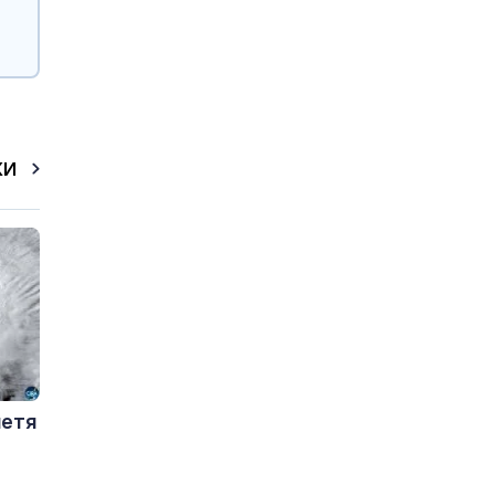
КИ
летя