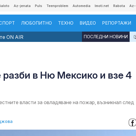
ialoto
Az-jenata
Puls
Teenproblem
Automedia
Imoti.net
Rabota
Az-
СПОРТ
ЛЮБОПИТНО
ТЕХНО
ВИДЕО
РЕПОРТАЖИ
те ON AIR
ПОСЛЕДНИ НОВИНИ
разби в Ню Мексико и взе 4
стните власти за овладяване на пожар, възникнал след
джова