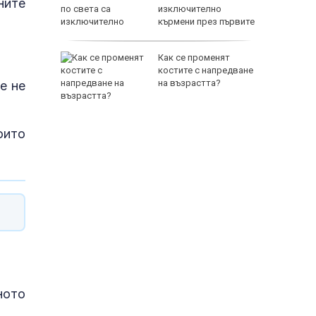
ните
рещу
изключително
кърмени през първите
шест месеца
в: Да
Как се променят
костите с напредване
то на
на възрастта?
е не
ще
оито
ното