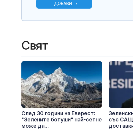
ДОБАВИ
Свят
След 30 години на Еверест:
Зеленски
"Зелените ботуши" най-сетне
със САЩ
може да...
доставки