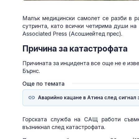
Малък медицински самолет се разби в р
сутринта, като всички четирима души на
Associated Press (Асошиейтед прес).
Причина за катастрофата
Причината за инцидента все още не е изв
Бърнс.
Още по темата
Аварийно кацане в Атина след сигнал 
Горската служба на САЩ работи съвме
възникнал след катастрофата.