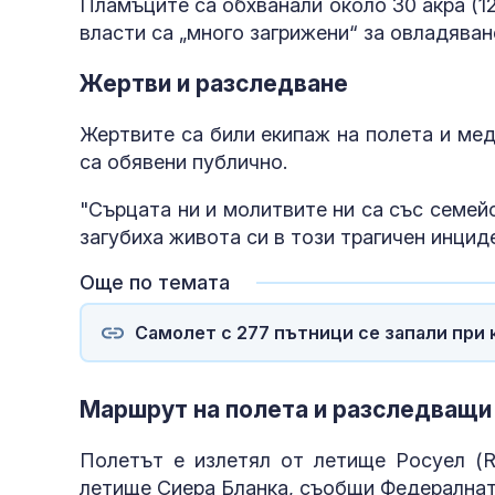
Пламъците са обхванали около 30 акра (12
власти са „много загрижени“ за овладяван
Жертви и разследване
Жертвите са били екипаж на полета и мед
са обявени публично.
"Сърцата ни и молитвите ни са със семейс
загубиха живота си в този трагичен инцид
Още по темата
Самолет с 277 пътници се запали при
Маршрут на полета и разследващи
Полетът е излетял от летище Росуел (Ro
летище Сиера Бланка, съобщи Федералнат