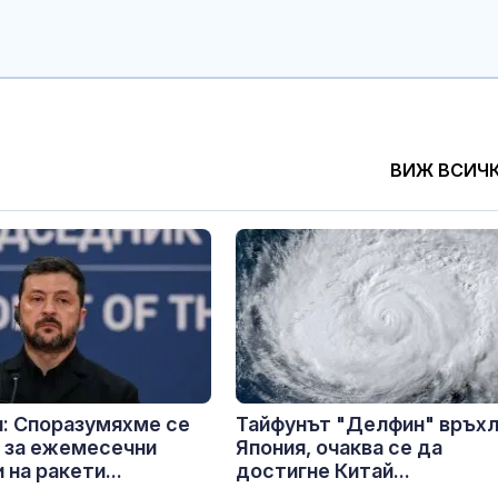
ВИЖ ВСИЧ
: Споразумяхме се
Тайфунът "Делфин" връх
 за ежемесечни
Япония, очаква се да
 на ракети...
достигне Китай...