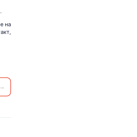
.
е на
акт,
→