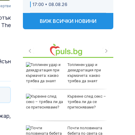
17:00 • 08.08.26
жертви
ртък
ВИЖ ВСИЧКИ НОВИНИ
 The
йсън
Ювентус
Топлинен удар и
уф се
дехидратация при
ерой
кърмачета: какво
трябва да знаят
родителите
тобус с
Кървене след секс –
ка зад
трябва ли да се
 TikTok и
притесняваме?
 (ВИДЕО)
жар,
падът
Почти половината
зия като
бебета по света са