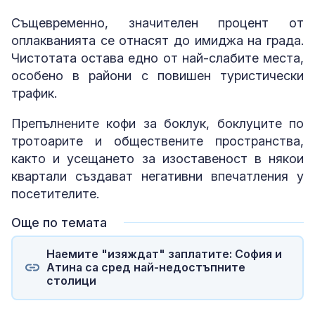
Същевременно, значителен процент от
оплакванията се отнасят до имиджа на града.
Чистотата остава едно от най-слабите места,
особено в райони с повишен туристически
трафик.
Препълнените кофи за боклук, боклуците по
тротоарите и обществените пространства,
както и усещането за изоставеност в някои
квартали създават негативни впечатления у
посетителите.
Още по темата
Наемите "изяждат" заплатите: София и
Атина са сред най-недостъпните
столици