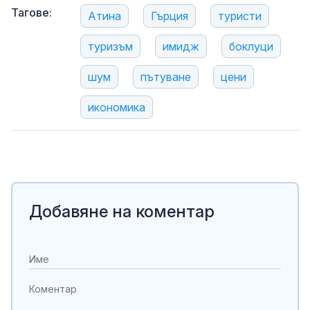
Тагове:
Атина
Гърция
туристи
туризъм
имидж
боклуци
шум
пътуване
цени
икономика
Добавяне на коментар