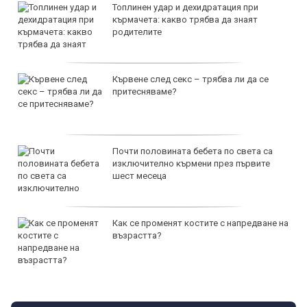
Топлинен удар и дехидратация при
кърмачета: какво трябва да знаят
родителите
Кървене след секс – трябва ли да се
притесняваме?
Почти половината бебета по света са
изключително кърмени през първите
шест месеца
Как се променят костите с напредване на
възрастта?