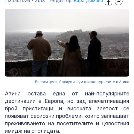
13.05.2026 • 21:18
Редактор:
Вяра Димова
Високи цени, боклук и шум плашат туристите в Атина
Атина остава една от най-популярните
дестинации в Европа, но зад впечатляващия
брой пристигащи и високата заетост се
появяват сериозни проблеми, които заплашват
преживяването на посетителите и цялостния
имидж на столицата.