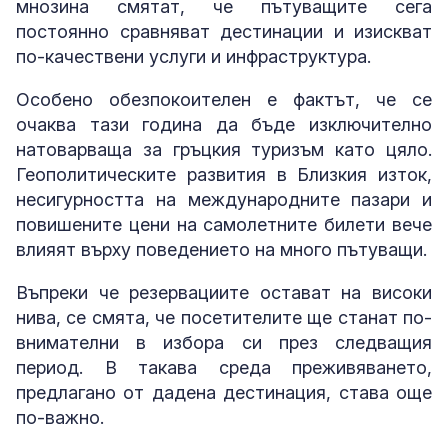
мнозина смятат, че пътуващите сега
постоянно сравняват дестинации и изискват
по-качествени услуги и инфраструктура.
Особено обезпокоителен е фактът, че се
очаква тази година да бъде изключително
натоварваща за гръцкия туризъм като цяло.
Геополитическите развития в Близкия изток,
несигурността на международните пазари и
повишените цени на самолетните билети вече
влияят върху поведението на много пътуващи.
Въпреки че резервациите остават на високи
нива, се смята, че посетителите ще станат по-
внимателни в избора си през следващия
период. В такава среда преживяването,
предлагано от дадена дестинация, става още
по-важно.