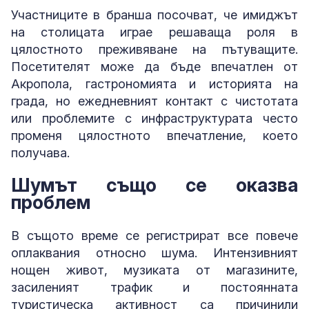
Участниците в бранша посочват, че имиджът
на столицата играе решаваща роля в
цялостното преживяване на пътуващите.
Посетителят може да бъде впечатлен от
Акропола, гастрономията и историята на
града, но ежедневният контакт с чистотата
или проблемите с инфраструктурата често
променя цялостното впечатление, което
получава.
Шумът също се оказва
проблем
В същото време се регистрират все повече
оплаквания относно шума. Интензивният
нощен живот, музиката от магазините,
засиленият трафик и постоянната
туристическа активност са причинили