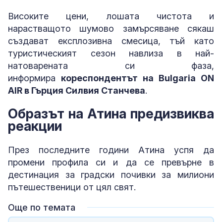
Високите цени, лошата чистота и
нарастващото шумово замърсяване сякаш
създават експлозивна смесица, тъй като
туристическият сезон навлиза в най-
натоварената си фаза,
информира
кореспондентът на Bulgaria ON
AIR в Гърция Силвия Станчева
.
Образът на Атина предизвиква
реакции
През последните години Атина успя да
промени профила си и да се превърне в
дестинация за градски почивки за милиони
пътешественици от цял ​​свят.
Още по темата