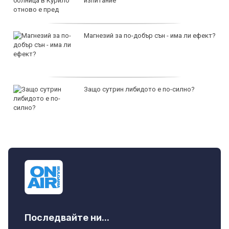
изпитание
Магнезий за по-добър сън - има ли ефект?
Защо сутрин либидото е по-силно?
Последвайте ни...