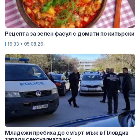
Рецепта за зелен фасул с домати по кипърски
16:33 • 05.08.26
Младежи пребиха до смърт мъж в Пловдив
заради сексуалната му...