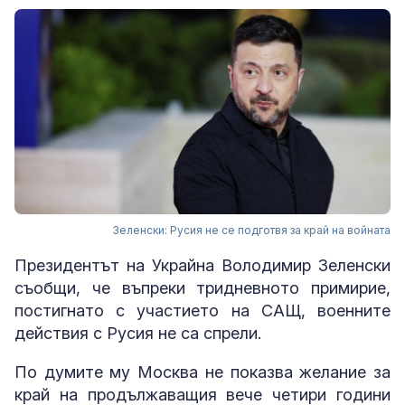
Зеленски: Русия не се подготвя за край на войната
Президентът на Украйна Володимир Зеленски
съобщи, че въпреки тридневното примирие,
постигнато с участието на САЩ, военните
действия с Русия не са спрели.
По думите му Москва не показва желание за
край на продължаващия вече четири години