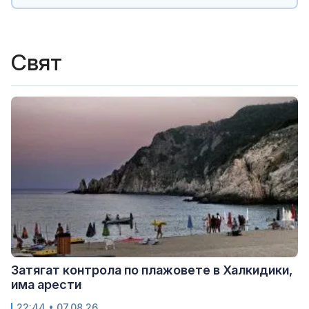
Свят
Затягат контрола по плажовете в Халкидики,
има арести
22:44 • 07.08.26