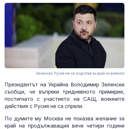
Зеленски: Русия не се подготвя за край на войната
Президентът на Украйна Володимир Зеленски
съобщи, че въпреки тридневното примирие,
постигнато с участието на САЩ, военните
действия с Русия не са спрели.
По думите му Москва не показва желание за
край на продължаващия вече четири години