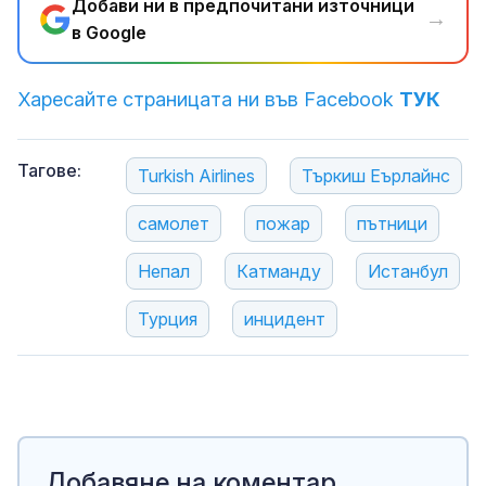
Добави ни в предпочитани източници
→
в Google
Харесайте страницата ни във Facebook
ТУК
Тагове:
Turkish Airlines
Търкиш Еърлайнс
самолет
пожар
пътници
Непал
Катманду
Истанбул
Турция
инцидент
Добавяне на коментар