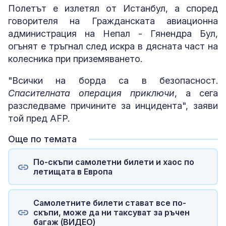
Полетът е излетял от Истанбул, а според
говорителя на Гражданската авиационна
администрация на Непал - Гянендра Бул,
огънят е тръгнал след искра в дясната част на
колесника при приземяването.
"Всички на борда са в безопасност.
Спасителната операция приключи
, а сега
разследваме причините за инцидента", заяви
той пред AFP.
Още по темата
По-скъпи самолетни билети и хаос по
летищата в Европа
Самолетните билети стават все по-
скъпи, може да ни таксуват за ръчен
багаж (ВИДЕО)