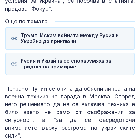
условия за Украйна", се посочва в статията,
предава "Фокус".
Още по темата
Тръмп: Искам войната между Русия и
Украйна да приключи
Русия и Украйна се споразумяха за
тридневно примирие
По-рано Путин се опита да обясни липсата на
военна техника на парада в Москва. Според
него решението да не се включва техника е
било взето не само от съображения за
сигурност, а "за да се съсредоточи
вниманието върху разгрома на украинските
сили".