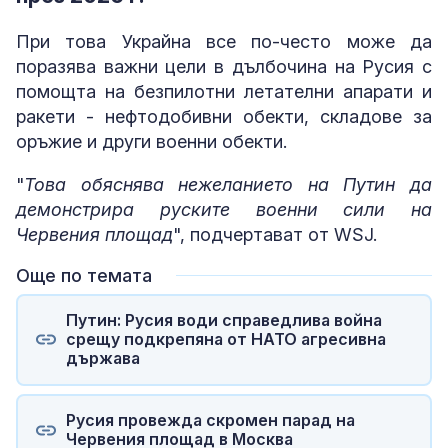
При това Украйна все по-често може да
поразява важни цели в дълбочина на Русия с
помощта на безпилотни летателни апарати и
ракети - нефтодобивни обекти, складове за
оръжие и други военни обекти.
"
Това обяснява нежеланието на Путин да
демонстрира руските военни сили на
Червения площад
", подчертават от WSJ.
Още по темата
Путин: Русия води справедлива война
срещу подкрепяна от НАТО агресивна
държава
Русия провежда скромен парад на
Червения площад в Москва