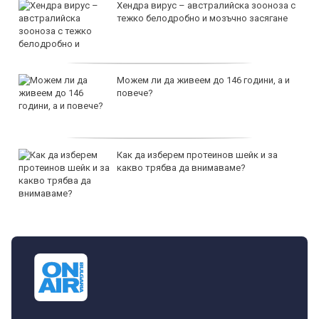
Хендра вирус – австралийска зооноза с
тежко белодробно и мозъчно засягане
Можем ли да живеем до 146 години, а и
повече?
Как да изберем протеинов шейк и за
какво трябва да внимаваме?