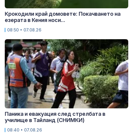
Крокодили край домовете: Покачването на
езерата в Кения носи...
08:50 • 07.08.26
Паника и евакуация след стрелбата в
училище в Тайланд (СНИМКИ)
08:40 • 07.08.26