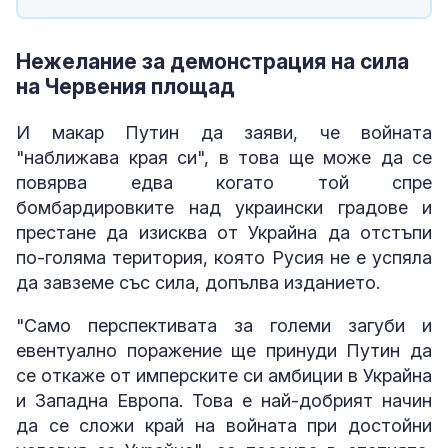
Нежелание за демонстрация на сила
на Червения площад
И макар Путин да заяви, че войната
"наближава края си", в това ще може да се
повярва едва когато той спре
бомбардировките над украински градове и
престане да изисква от Украйна да отстъпи
по-голяма територия, която Русия не е успяла
да завземе със сила, допълва изданието.
"Само перспективата за големи загуби и
евентуално поражение ще принуди Путин да
се откаже от имперските си амбиции в Украйна
и Западна Европа. Това е най-добрият начин
да се сложи край на войната при достойни