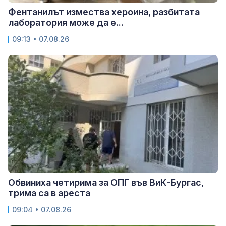
Фентанилът измества хероина, разбитата
лаборатория може да е...
09:13 • 07.08.26
Обвиниха четирима за ОПГ във ВиК-Бургас,
трима са в ареста
09:04 • 07.08.26