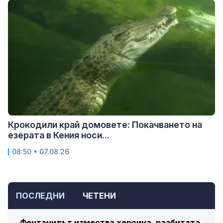
Крокодили край домовете: Покачването на
езерата в Кения носи...
08:50 • 07.08.26
ПОСЛЕДНИ
ЧЕТЕНИ
Фентанилът измества хероина, разбитата