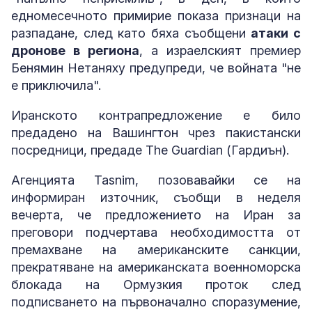
едномесечното примирие показа признаци на
разпадане, след като бяха съобщени
атаки с
дронове в региона
, а израелският премиер
Бенямин Нетаняху предупреди, че войната "не
е приключила".
Иранското контрапредложение е било
предадено на Вашингтон чрез пакистански
посредници, предаде The Guardian (Гардиън).
Агенцията Tasnim, позовавайки се на
информиран източник, съобщи в неделя
вечерта, че предложението на Иран за
преговори подчертава необходимостта от
премахване на американските санкции,
прекратяване на американската военноморска
блокада на Ормузкия проток след
подписването на първоначално споразумение,