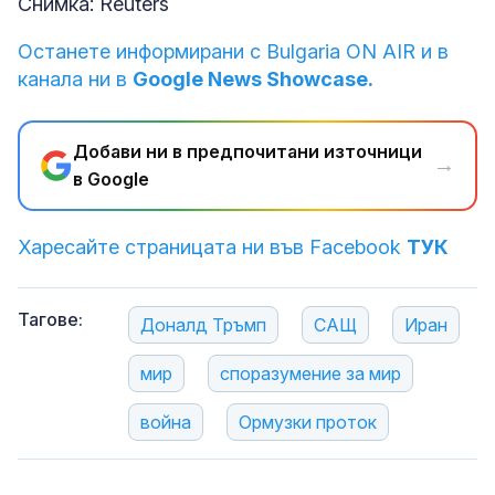
Снимка: Reuters
Останете информирани с Bulgaria ON AIR и в
канала ни в
Google News Showcase.
Добави ни в предпочитани източници
→
в Google
Харесайте страницата ни във Facebook
ТУК
Тагове:
Доналд Тръмп
САЩ
Иран
мир
споразумение за мир
война
Ормузки проток