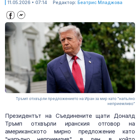
11.05.2026 • 07:14
Редактор:
Беатрис Младжова
Тръмп отхвърли предложението на Иран за мир като "напълно
неприемливо"
Президентът на Съединените щати Доналд
Тръмп отхвърли иранския отговор на
американското мирно предложение като
"напълно неприемлив", в ден, в който