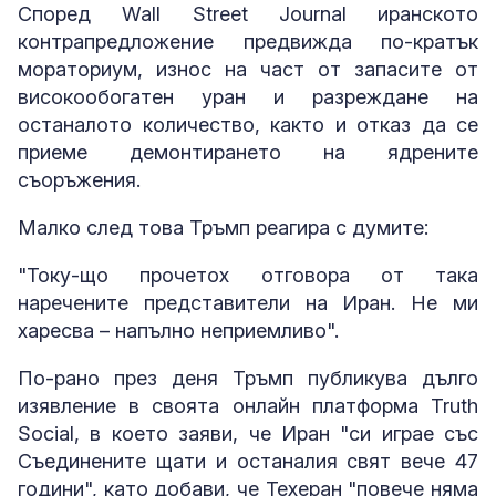
Според Wall Street Journal иранското
контрапредложение предвижда по-кратък
мораториум, износ на част от запасите от
високообогатен уран и разреждане на
останалото количество, както и отказ да се
приеме демонтирането на ядрените
съоръжения.
Малко след това Тръмп реагира с думите:
"Току-що прочетох отговора от така
наречените представители на Иран. Не ми
харесва – напълно неприемливо".
По-рано през деня Тръмп публикува дълго
изявление в своята онлайн платформа Truth
Social, в което заяви, че Иран "си играе със
Съединените щати и останалия свят вече 47
години", като добави, че Техеран "повече няма