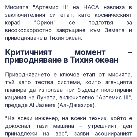
Мисията "Артемис II" на НАСА навлиза в
заключителния си етап, като космическият
кораб "Орион" се подготвя за
високоскоростно завръщане към Земята и
приводняване в Тихия океан.
Критичният момент –
приводняване в Тихия океан
Приводняването е ключов етап от мисията,
тъй като тества системи, които агенцията
планира да използва при бъдещи пилотирани
кацания на Луната, включително "Артемис III",
предаде Al Jazeera (Ал-Джазира).
"На всеки инженер, на всеки техник, който е
докоснал тази машина – утрешният ден
принадлежи на вас", заяви асоциираният