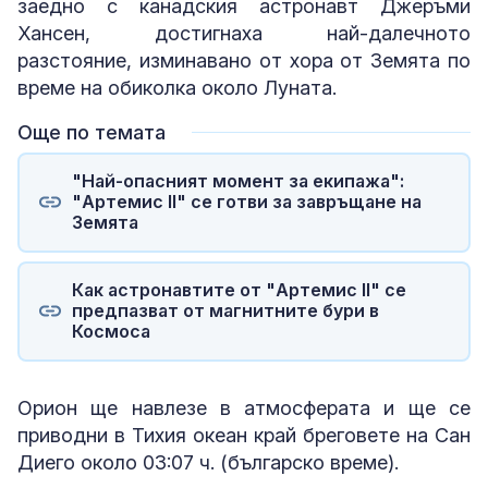
заедно с канадския астронавт Джеръми
Хансен, достигнаха най-далечното
разстояние, изминавано от хора от Земята по
време на обиколка около Луната.
Още по темата
"Най-опасният момент за екипажа":
"Артемис II" се готви за завръщане на
Земята
Как астронавтите от "Артемис II" се
предпазват от магнитните бури в
Космоса
Орион ще навлезе в атмосферата и ще се
приводни в Тихия океан край бреговете на Сан
Диего около 03:07 ч. (българско време).