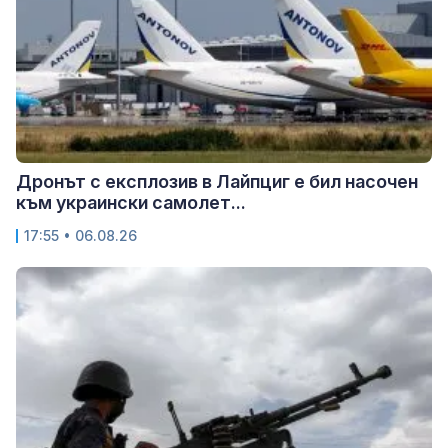
Дронът с експлозив в Лайпциг е бил насочен
към украински самолет...
17:55 • 06.08.26