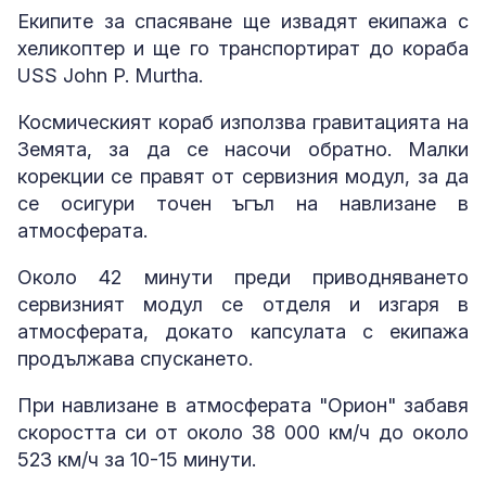
Екипите за спасяване ще извадят екипажа с
хеликоптер и ще го транспортират до кораба
USS John P. Murtha.
Космическият кораб използва гравитацията на
Земята, за да се насочи обратно. Малки
корекции се правят от сервизния модул, за да
се осигури точен ъгъл на навлизане в
атмосферата.
Около 42 минути преди приводняването
сервизният модул се отделя и изгаря в
атмосферата, докато капсулата с екипажа
продължава спускането.
При навлизане в атмосферата "Орион" забавя
скоростта си от около 38 000 км/ч до около
523 км/ч за 10-15 минути.