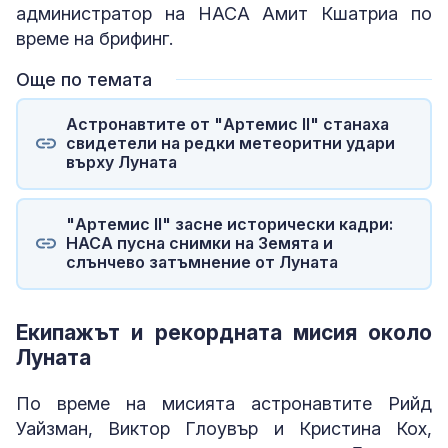
администратор на НАСА Амит Кшатриа по
време на брифинг.
Още по темата
Астронавтите от "Артемис II" станаха
свидетели на редки метеоритни удари
върху Луната
"Артемис II" засне исторически кадри:
НАСА пусна снимки на Земята и
слънчево затъмнение от Луната
Екипажът и рекордната мисия около
Луната
По време на мисията астронавтите Рийд
Уайзман, Виктор Глоувър и Кристина Кох,