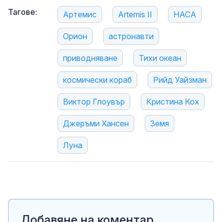
Тагове:
Артемис
Artemis II
НАСА
Орион
астронавти
приводняване
Тихи океан
космически кораб
Рийд Уайзман
Виктор Глоувър
Кристина Кох
Джеръми Хансен
Земя
Луна
Добавяне на коментар