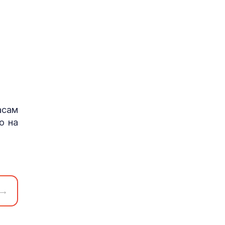
асам
о на
→