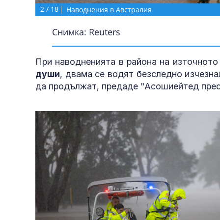
2
/
18
Наводнения в Австралия
Снимка: Reuters
При наводненията в района на източното
души
, двама се водят безследно изчезн
да продължат, предаде "Асошиейтед прес