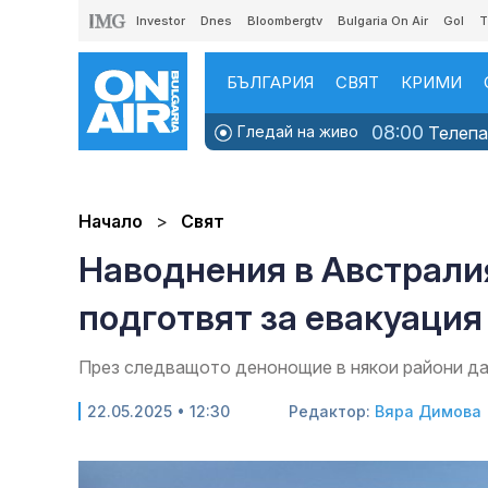
Investor
Dnes
Bloombergtv
Bulgaria On Air
Gol
T
БЪЛГАРИЯ
СВЯТ
КРИМИ
08:00
Гледай на живо
Телепаз
Начало
Свят
Наводнения в Австралия
подготвят за евакуаци
През следващото денонощие в някои райони да
22.05.2025 • 12:30
Редактор:
Вяра Димова