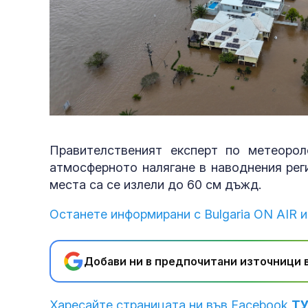
Правителственият експерт по метеорол
атмосферното налягане в наводнения реги
места са се излели до 60 см дъжд.
Останете информирани с Bulgaria ON AIR и
Добави ни в предпочитани източници в
Харесайте страницата ни във Facebook
Т