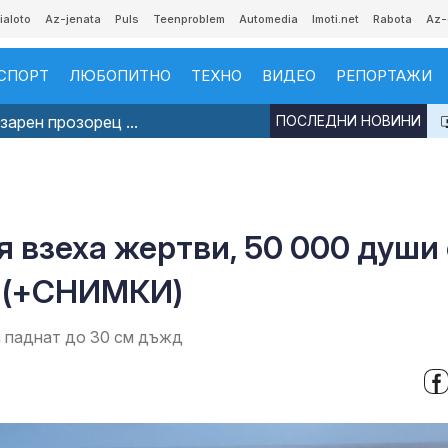
ialoto
Az-jenata
Puls
Teenproblem
Automedia
Imoti.net
Rabota
Az-
СПОРТ
ЛЮБОПИТНО
ТЕХНО
ВИДЕО
РЕПОРТАЖИ
арен прозорец ...
ПОСЛЕДНИ НОВИНИ
 взеха жертви, 50 000 души 
я (+СНИМКИ)
 паднат до 30 см дъжд