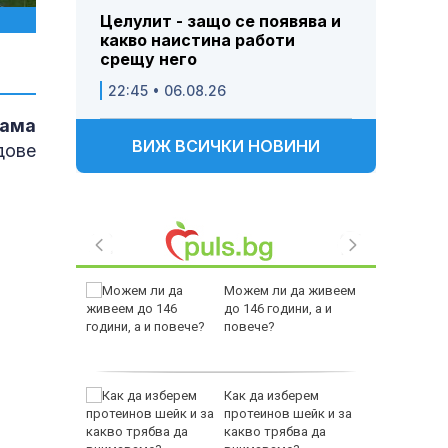
Целулит - защо се появява и
какво наистина работи
срещу него
22:45 • 06.08.26
вама
ВИЖ ВСИЧКИ НОВИНИ
дове
тров
Можем ли да живеем
градуса
до 146 години, а и
вода
повече?
ението
Как да изберем
а
протеинов шейк и за
двете
какво трябва да