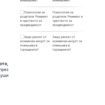
внимаваме?
ащането
Психология за
родители: Режимът и
чувството за
предвидимост
EUR
но
Защо рискът от
места
исхемичен инсулт се
 бури
повишава в
горещините?
ото,
през
души
800 EUR