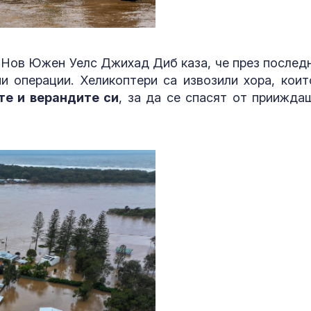
 Нов Южен Уелс Джихад Диб каза, че през послед
 операции. Хеликоптери са извозили хора, коит
те и верандите си
, за да се спасят от приижда