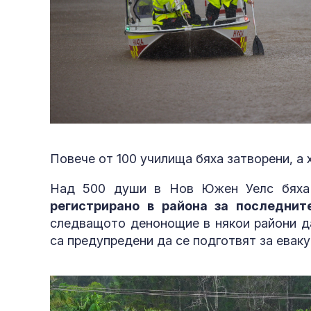
Повече от 100 училища бяха затворени, а 
Над 500 души в Нов Южен Уелс бяха 
регистрирано в района за последнит
следващото денонощие в някои райони да
са предупредени да се подготвят за еваку