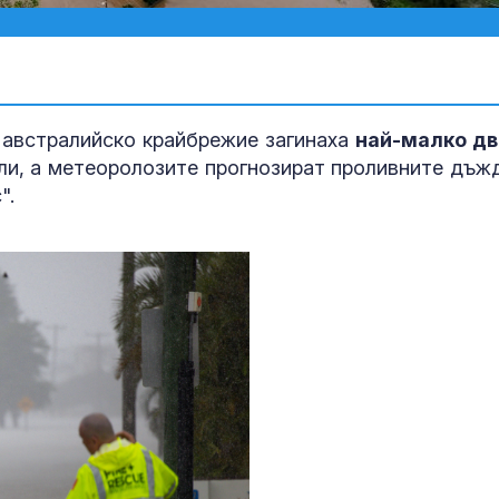
 австралийско крайбрежие загинаха
най-малко д
али, а метеоролозите прогнозират проливните дъж
".
Рекорд на ос
Майорка: 33 
на морската 
Пуснаха движ
по магистрал
"Тракия" и в 