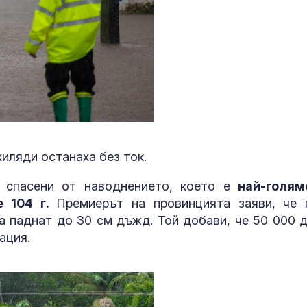
посоки
Започна изпл
на пенсиите
И днес жега, 
следобед на 
гръмотевични
хиляди останаха без ток.
спасени от наводнението, което е
най-голям
е 104 г.
Премиерът на провинцията заяви, че 
 паднат до 30 см дъжд. Той добави, че 50 000 
ация.