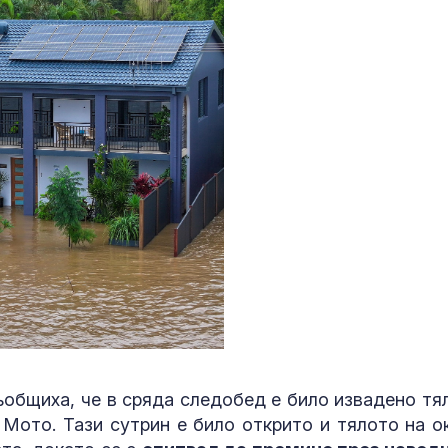
общиха, че в сряда следобед е било извадено тя
Мото. Тази сутрин е било открито и тялото на о