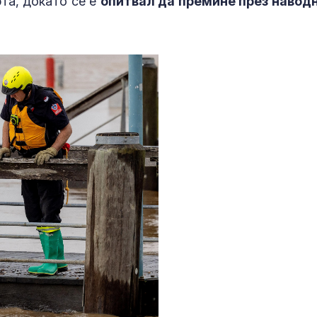
рта, докато се е
опитвал да премине през навод