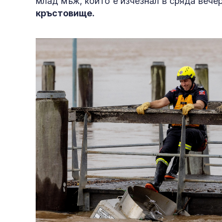
млад мъж, който е изчезнал в сряда вече
кръстовище.