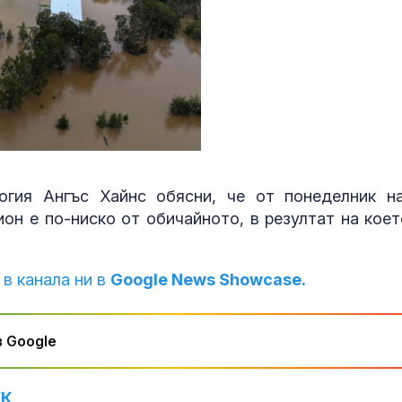
огия Ангъс Хайнс обясни, че от понеделник н
он е по-ниско от обичайното, в резултат на коет
 в канала ни в
Google News Showcase.
 Google
УК