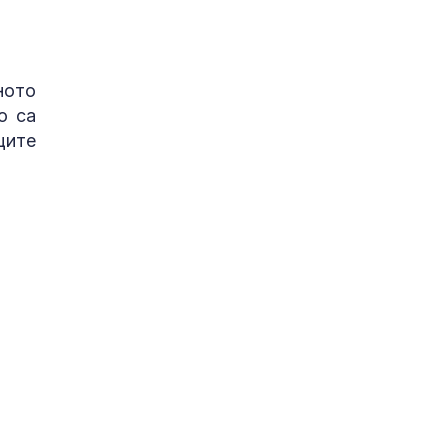
ното
о са
щите