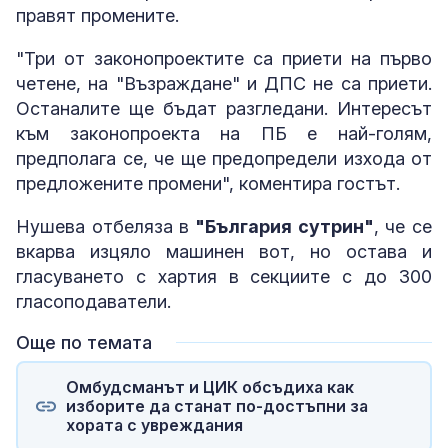
правят промените.
"Три от законопроектите са приети на първо
четене, на "Възраждане" и ДПС не са приети.
Останалите ще бъдат разгледани. Интересът
към законопроекта на ПБ е най-голям,
предполага се, че ще предопредели изхода от
предложените промени", коментира гостът.
Нушева отбеляза в
"България сутрин"
, че се
вкарва изцяло машинен вот, но остава и
гласуването с хартия в секциите с до 300
гласоподаватели.
Още по темата
Омбудсманът и ЦИК обсъдиха как
изборите да станат по-достъпни за
хората с увреждания