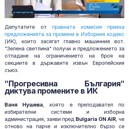
Loaded
:
Unmute
4.17%
Депутатите от
правната комисия приеха
предложенията за промени в Изборния кодекс
(ИК), които засягат главно машинния вот.
"Зелена светлина" получи и предложението за
отпадане на ограничението на броя на
секциите в държавите извън Европейския
съюз.
"Прогресивна България"
диктува промените в ИК
Ваня Нушева
, която е преподавател по
избирателни системи и изборна
администрация, заяви пред
Bulgaria ON AIR
, че
отново на парче и изключително бързо се