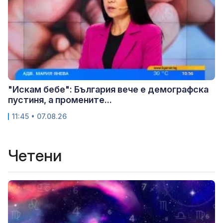
"Искам бебе": България вече е демографска
пустиня, а промените...
11:45 • 07.08.26
Четени