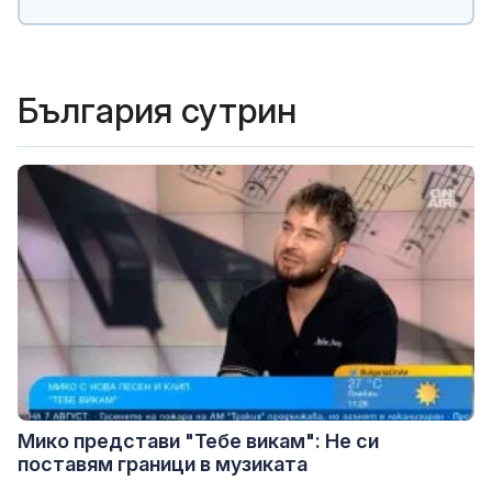
България сутрин
Мико представи "Тебе викам": Не си
поставям граници в музиката