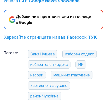
канала ни в
Google News Showcase.
Добави ни в предпочитани източници
→
в Google
Харесайте страницата ни във Facebook
ТУК
Тагове:
Ваня Нушева
изборен кодекс
избирателен кодекс
ИК
избори
машинно гласуване
хартиено гласуване
район Чужбина