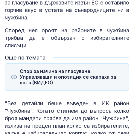
за гласуване в държавите извън ЕС е оставило
горчив вкус в устата на сънародниците ни в
чужбина.
Според нея броят на районите в чужбина
трябва да е обвързан с избирателните
списъци.
Още по темата
Спор за начина на гласуване:
Управляващи и опозиция се скараха за
вота (ВИДЕО)
"Без детайли беше въведен в ИК район
"Чужбина". Когато стигнем до въпроса колко
броя мандати трябва да има район "Чужбина",
излиза на преден план колко са избирателите,
какъв е избирателният корпус, колко от тези