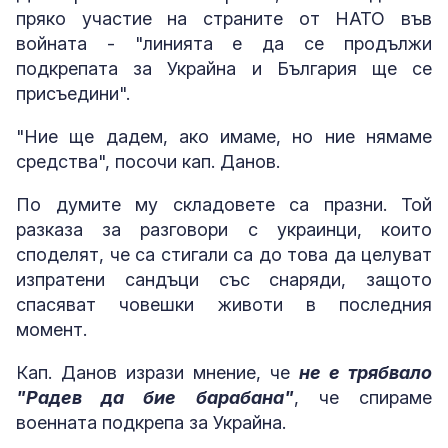
пряко участие на страните от НАТО във
войната - "линията е да се продължи
подкрепата за Украйна и България ще се
присъедини".
"Ние ще дадем, ако имаме, но ние нямаме
средства", посочи кап. Данов.
По думите му складовете са празни. Той
разказа за разговори с украинци, които
споделят, че са стигали са до това да целуват
изпратени сандъци със снаряди, защото
спасяват човешки животи в последния
момент.
Кап. Данов изрази мнение, че
не е трябвало
"Радев да бие барабана"
, че спираме
военната подкрепа за Украйна.