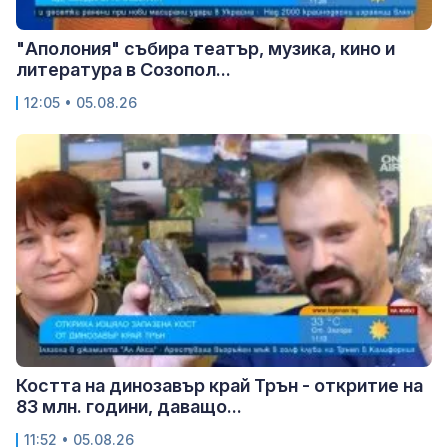
"Аполония" събира театър, музика, кино и
литература в Созопол...
12:05 • 05.08.26
Костта на динозавър край Трън - откритие на
83 млн. години, даващо...
11:52 • 05.08.26