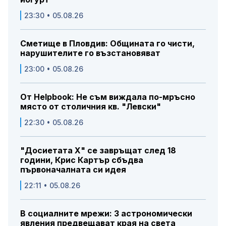
23:30 • 05.08.26
Сметище в Пловдив: Общината го чисти,
нарушителите го възстановяват
23:00 • 05.08.26
От Helpbook: Не съм виждала по-мръсно
място от столичния кв. "Левски"
22:30 • 05.08.26
"Досиетата Х" се завръщат след 18
години, Крис Картър сбъдва
първоначалната си идея
22:11 • 05.08.26
В социалните мрежи: 3 астрономически
явления предвещават края на света