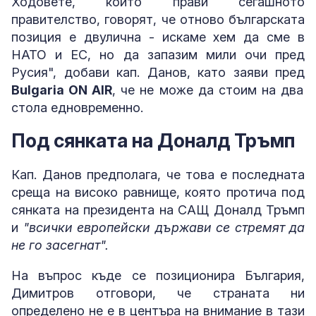
Ходовете, които прави сегашното
правителство, говорят, че отново българската
позиция е двулична - искаме хем да сме в
НАТО и ЕС, но да запазим мили очи пред
Русия", добави кап. Данов, като заяви пред
Bulgaria ON AIR
, че не може да стоим на два
стола едновременно.
Под сянката на Доналд Тръмп
Кап. Данов предполага, че това е последната
среща на високо равнище, която протича под
сянката на президента на САЩ Доналд Тръмп
и
"всички европейски държави се стремят да
не го засегнат".
На въпрос къде се позиционира България,
Димитров отговори, че страната ни
определено не е в центъра на внимание в тази