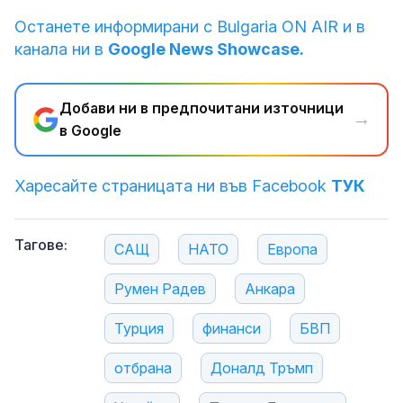
Останете информирани с Bulgaria ON AIR и в
канала ни в
Google News Showcase.
Добави ни в предпочитани източници
→
в Google
Харесайте страницата ни във Facebook
ТУК
Тагове:
САЩ
НАТО
Европа
Румен Радев
Анкара
Турция
финанси
БВП
отбрана
Доналд Тръмп