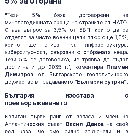
5% за отбрана
"Тези 5% бяха договорени на
миналогодишната среща на страните от НАТО.
Става въпрос за 3,5% от БВП, които да се
отделят за чисто военни цели плюс още 1,5%,
които ще отиват за инфраструктура,
киберсигурност, свързани с отбраната неща.
Тези 5% се договориха, че трябва да бъдат
достигнати до 2035 г.", коментира
Пламен
Димитров
от Българското геополитическо
дружество в предаването
"България сутрин"
.
България изостава с
превъоръжаването
Капитан първи ранг от запаса и член на
Атлантическия съвет
Васил Данов
на свой
ред каза, че сме силно закъснели и в