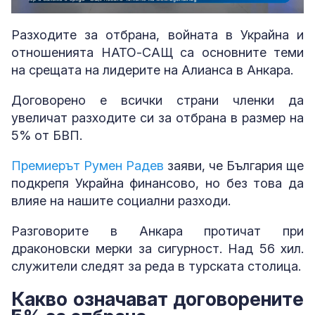
Loaded
:
Unmute
3.59%
Разходите за отбрана, войната в Украйна и
отношенията НАТО-САЩ са основните теми
на срещата на лидерите на Алианса в Анкара.
Договорено е всички страни членки да
увеличат разходите си за отбрана в размер на
5% от БВП.
Премиерът Румен Радев
заяви, че България ще
подкрепя Украйна финансово, но без това да
влияе на нашите социални разходи.
Разговорите в Анкара протичат при
драконовски мерки за сигурност. Над 56 хил.
служители следят за реда в турската столица.
Какво означават договорените