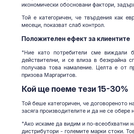
икономически обосновани фактори, задър
Той е категоричен, че твърдения как ев
месеци, показват слаб контрол.
Положителен ефект за клиентите
"Ние като потребители сме виждали б
действителни, и се влиза в безкрайна с
получава това намаление. Целта е от п
призова Маргаритов.
Кой ще поеме тези 15-30%
Той беше категоричен, че договореното н
засяга производителите и да не се обере 
"Ако искаме да видим и по-всеобхватни н
дистрибутори - големите марки стоки. То