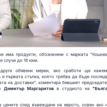
че има продукти, обозначени с марката "Кошни
се случи до 18 юни.
Влиянието на
други обявени мерки, ако сработи ще каже
върху хормони
а е първата стъпка, която трябва да бъде послед
значимо ли е 
гата на доставки", коментира бившият председате
на храненето
те
Димитър Маргаритов
в студиото на
"Бълг
Криминалист:
Разкритата
лаборатория 
а цените след въвеждане на еврото, освен ако 