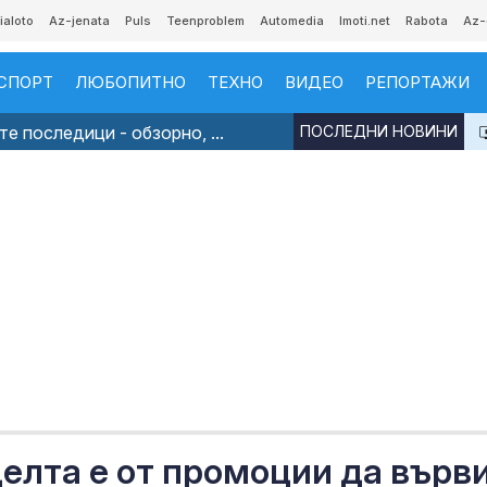
ialoto
Az-jenata
Puls
Teenproblem
Automedia
Imoti.net
Rabota
Az-
СПОРТ
ЛЮБОПИТНО
ТЕХНО
ВИДЕО
РЕПОРТАЖИ
е последици - обзорно, ...
ПОСЛЕДНИ НОВИНИ
елта е от промоции да върв