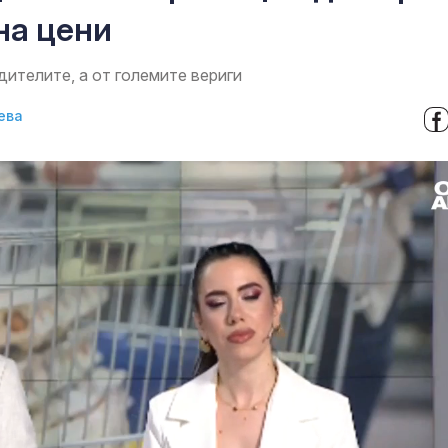
на цени
дителите, а от големите вериги
ева