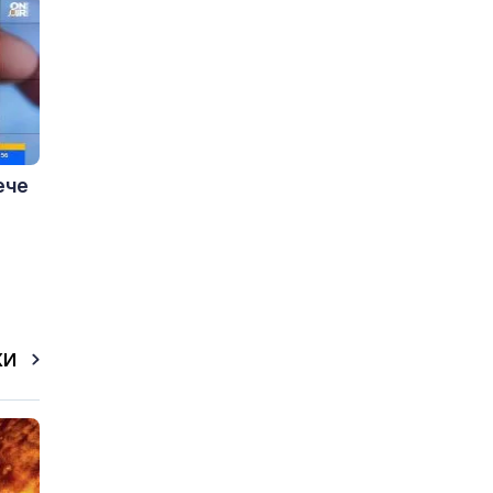
ече
КИ