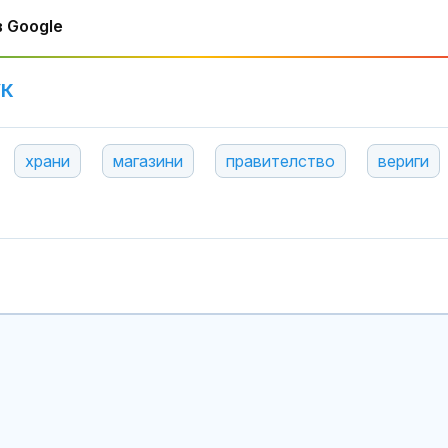
 Google
УК
храни
магазини
правителство
вериги