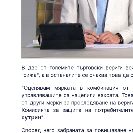
Loaded
:
Unmute
5.27%
В две от големите търговски вериги ве
грижа", а в останалите се очаква това да 
"Оценявам мярката в комбинация от 
управляващите са нацелили ваксата. Тов
от други мерки за проследяване на вери
Комисията за защита на потребители
сутрин".
Според него забраната за повишаване н