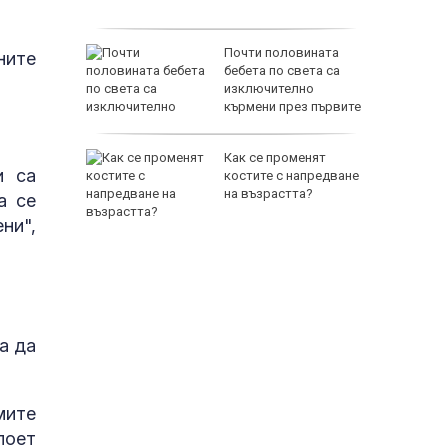
е
ов
Почти половината
ните
-нежният
бебета по света са
изключително
кърмени през първите
шест месеца
Как се променят
и са
ентрали:
костите с напредване
на възрастта?
а се
над 1
ни",
а да
мите
поет