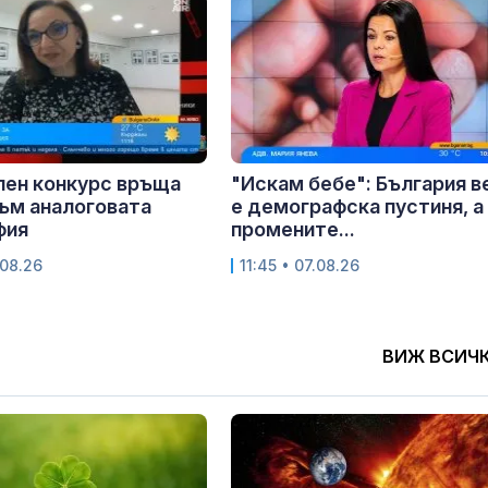
лен конкурс връща
"Искам бебе": България в
ъм аналоговата
е демографска пустиня, а
фия
промените...
.08.26
11:45 • 07.08.26
ВИЖ ВСИЧ