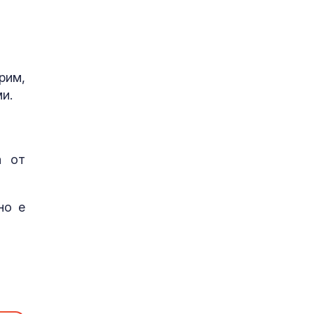
рим,
и.
а от
но е