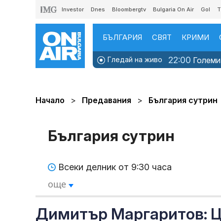
Investor
Dnes
Bloombergtv
Bulgaria On Air
Gol
T
БЪЛГАРИЯ
СВЯТ
КРИМИ
22:00
Гледай на живо
Големит
Начало
Предавания
България сутрин
България сутрин
Всеки делник от 9:30 часа
още
Димитър Маргаритов: Ц