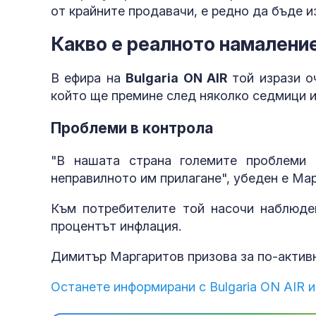
от крайните продавачи, е редно да бъде и
Какво е реалното намалени
В ефира на
Bulgaria ON AIR
той изрази оч
който ще премине след няколко седмици и
Проблеми в контрола
"В нашата страна големите проблеми 
неправилното им прилагане", убеден е Мар
Към потребителите той насочи наблюден
процентът инфлация.
Димитър Маргаритов призова за по-активн
Останете информирани с Bulgaria ON AIR и