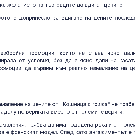
фентанил не 
жа желанието на търговците да вдигат цените
единствената у нас
Бебешкороз
рото е допринесло за вдигане на цените послед
маникюр: Най
хит на лятото
Сушата удари
езбройни промоции, които не става ясно дал
въглищните ц
Полша свали
пирала от условия, без да е ясно дали на касат
мощности за 
ромоции да вървим към реално намаление на це
милион домакинства
амаление на цените от "Кошница с грижа" не трябв
надолу по веригата вместо от големите вериги.
амаления, трябва да има подадена ръка и от голе
ва е френският модел. След като ангажиментът е 