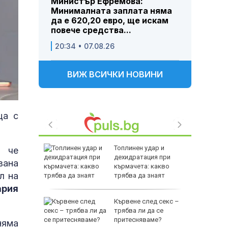
Министър Ефремова:
Минималната заплата няма
да е 620,20 евро, ще искам
повече средства...
20:34 • 07.08.26
ВИЖ ВСИЧКИ НОВИНИ
ца с
 съня
Топлинен удар и
м че
те: По-
дехидратация при
вана
от това
кърмачета: какво
л на
?
трябва да знаят
родителите
ария
Кървене след секс –
трябва ли да се
за
притесняваме?
няма