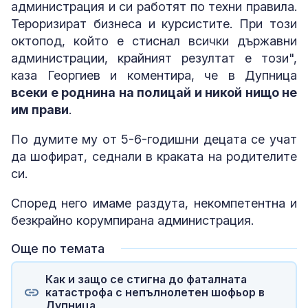
администрация и си работят по техни правила.
Тероризират бизнеса и курсистите. При този
октопод, който е стиснал всички държавни
администрации, крайният резултат е този",
каза Георгиев и коментира, че в Дупница
всеки е роднина на полицай и никой нищо не
им прави
.
По думите му от 5-6-годишни децата се учат
да шофират, седнали в краката на родителите
си.
Според него имаме раздута, некомпетентна и
безкрайно корумпирана администрация.
Още по темата
Как и защо се стигна до фаталната
катастрофа с непълнолетен шофьор в
Дупница