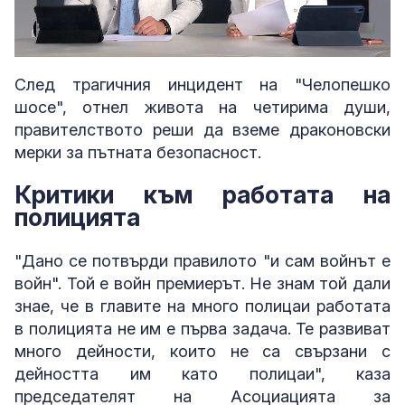
Loaded
:
Unmute
3.29%
След трагичния инцидент на "Челопешко
шосе", отнел живота на четирима души,
правителството реши да вземе драконовски
мерки за пътната безопасност.
Критики към работата на
полицията
"Дано се потвърди правилото "и сам войнът е
войн". Той е войн премиерът. Не знам той дали
знае, че в главите на много полицаи работата
в полицията не им е първа задача. Те развиват
много дейности, които не са свързани с
дейността им като полицаи", каза
председателят на Асоциацията за