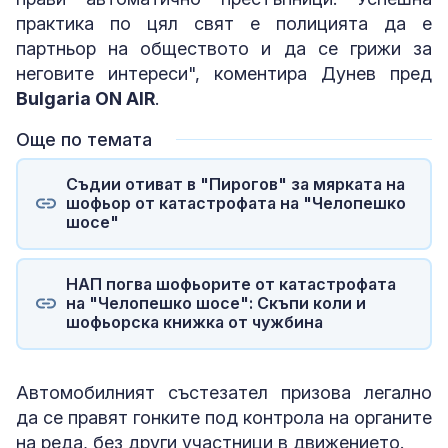
практика по цял свят е полицията да е
партньор на обществото и да се грижи за
неговите интереси", коментира Дунев пред
Bulgaria ON AIR
.
Още по темата
Съдии отиват в "Пирогов" за мярката на
шофьор от катастрофата на "Челопешко
шосе"
НАП погва шофьорите от катастрофата
на "Челопешко шосе": Скъпи коли и
шофьорска книжка от чужбина
Автомобилният състезател призова легално
да се правят гонките под контрола на органите
на реда, без други участници в движението.