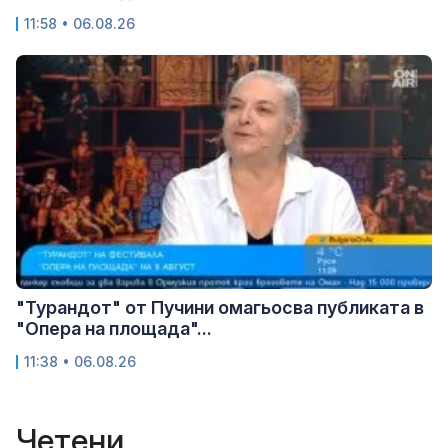
11:58 • 06.08.26
"Турандот" от Пучини омагьосва публиката в
"Опера на площада"...
11:38 • 06.08.26
Четени