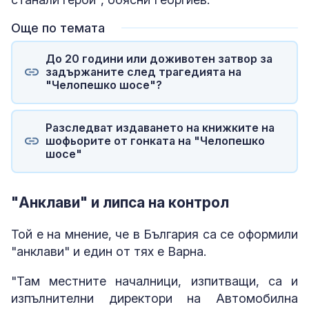
Още по темата
До 20 години или доживотен затвор за
задържаните след трагедията на
"Челопешко шосе"?
Разследват издаването на книжките на
шофьорите от гонката на "Челопешко
шосе"
"Анклави" и липса на контрол
Той е на мнение, че в България са се оформили
"анклави" и един от тях е Варна.
"Там местните началници, изпитващи, са и
изпълнителни директори на Автомобилна