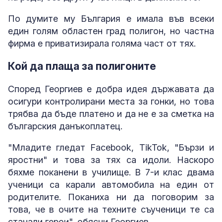
По думите му България е имала във всеки
един голям областен град полигон, но частна
фирма е приватизирала голяма част от тях.
Кой да плаща за полигоните
Според Георгиев е добра идея държавата да
осигури контролирани места за гонки, но това
трябва да бъде платено и да не е за сметка на
българския данъкоплатец.
"Младите гледат Facebook, TikTok, "Бързи и
яростни" и това за тях са идоли. Наскоро
бяхме поканени в училище. В 7-и клас двама
ученици са карали автомобила на един от
родителите. Поканиха ни да поговорим за
това, че в очите на техните съученици те са
станали герои", обясни Георгиев.