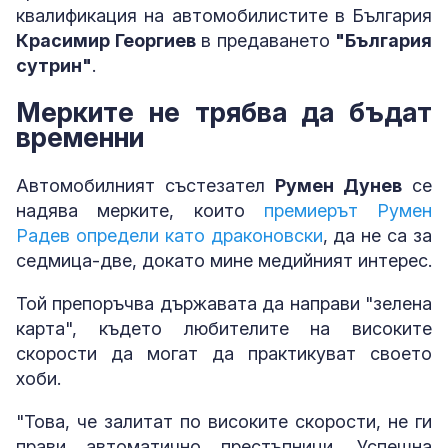
квалификация на автомобилистите в България
Красимир Георгиев
в предаването
"България
сутрин"
.
Мерките не трябва да бъдат
временни
Автомобилният състезател
Румен Дунев
се
надява мерките, които
премиерът Румен
Радев определи като драконовски
, да не са за
седмица-две, докато мине медийният интерес.
Той препоръчва държавата да направи "зелена
карта", където любителите на високите
скорости да могат да практикуват своето
хоби.
"Това, че залитат по високите скорости, не ги
прави автоматично престъпници. Успешна