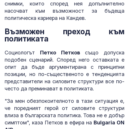
снимки, които според нея допълнително
насочват към възможност за бъдеща
политическа кариера на Кандев.
Възможен преход към
политиката
Социологът
Петко Петков
също допуска
подобен сценарий. Според него оставката е
опит да бъде аргументирана с принципни
позиции, но по-същественото е тенденцията
представители на силовите структури все по-
често да преминават в политиката.
"За мен обезпокоителното в тази ситуация е,
че поредният герой от силовите структури
влиза в българската политика. Това не е добър
симптом", каза Петков в ефира на
Bulgaria ON