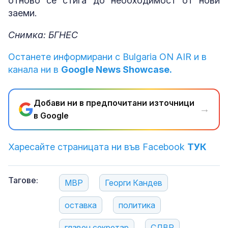
отново се стига до необходимост от нови
заеми.
Снимка: БГНЕС
Останете информирани с Bulgaria ON AIR и в
канала ни в
Google News Showcase.
Добави ни в предпочитани източници
→
в Google
Харесайте страницата ни във Facebook
ТУК
Тагове:
МВР
Георги Кандев
оставка
политика
главен секретар
СДВР