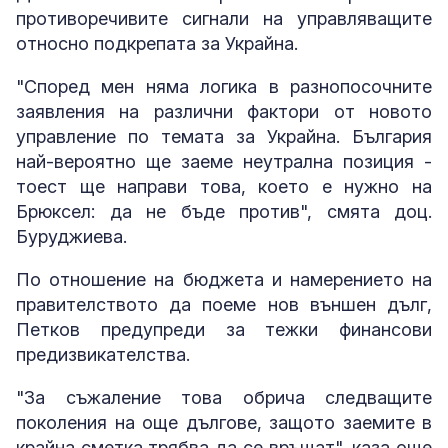
противоречивите сигнали на управляващите
относно подкрепата за Украйна.
"Според мен няма логика в разнопосочните
заявления на различни фактори от новото
управление по темата за Украйна. България
най-вероятно ще заеме неутрална позиция -
тоест ще направи това, което е нужно на
Брюксел: да не бъде против", смята доц.
Буруджиева.
По отношение на бюджета и намерението на
правителството да поеме нов външен дълг,
Петков предупреди за тежки финансови
предизвикателства.
"За съжаление това обрича следващите
поколения на още дългове, защото заемите в
крайна сметка трябва да се връщат", каза още