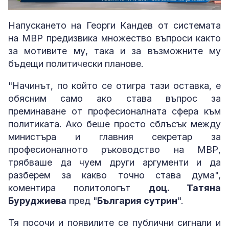
Loaded
:
Unmute
3.74%
Напускането на Георги Кандев от системата
на МВР предизвика множество въпроси както
за мотивите му, така и за възможните му
бъдещи политически планове.
"Начинът, по който се отигра тази оставка, е
обясним само ако става въпрос за
преминаване от професионалната сфера към
политиката. Ако беше просто сблъсък между
министъра и главния секретар за
професионалното ръководство на МВР,
трябваше да чуем други аргументи и да
разберем за какво точно става дума",
коментира политологът
доц. Татяна
Буруджиева
пред "
България сутрин
".
Тя посочи и появилите се публични сигнали и