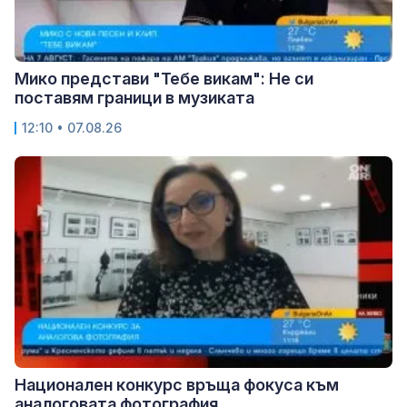
Мико представи "Тебе викам": Не си
поставям граници в музиката
12:10 • 07.08.26
Национален конкурс връща фокуса към
аналоговата фотография