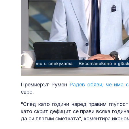
Loaded
:
Unmute
3.96%
Премиерът Румен
Радев обяви, че има 
евро.
"След като години наред правим глупост
като скрит дефицит се прави всяка година
да си платим сметката", коментира иконо