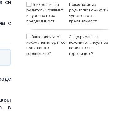
а си
между
Психология за
а се
родители: Режимът и
 един
чувството за
предвидимост
ма с
EUR
 по
Защо рискът от
йна за
исхемичен инсулт се
повишава в
горещините?
раде
800 EUR
алял
е, в