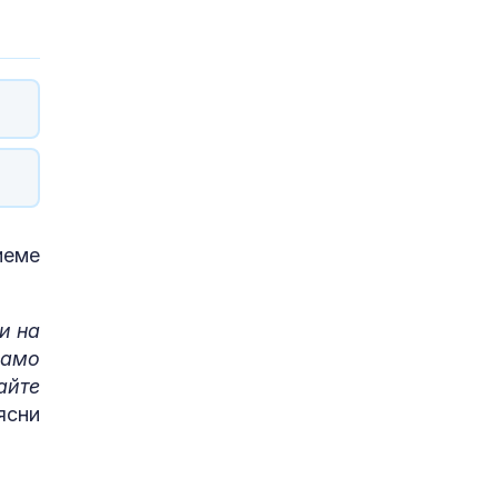
иеме
и на
само
айте
бясни