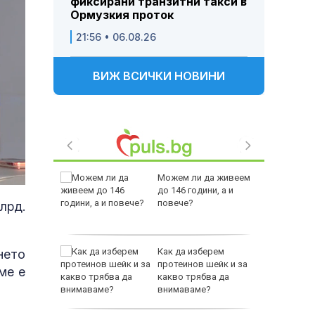
фиксирани транзитни такси в
Ормузкия проток
21:56 • 06.08.26
ВИЖ ВСИЧКИ НОВИНИ
 Пратиха
Можем ли да живеем
ката”
до 146 години, а и
 облечен
повече?
лрд.
ЕО 16+)
Z-10 за
Как да изберем
нето
протеинов шейк и за
ме е
какво трябва да
тренират
внимаваме?