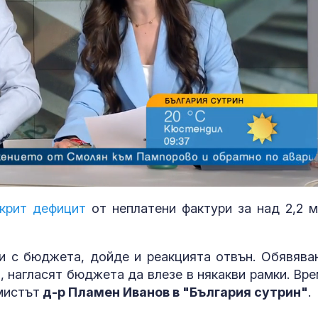
За наказание:
в “месомелач
руски войник
скрит дефицит
от неплатени фактури за над 2,2 м
в рокля (ВИД
Китай тества 
и с бюджета, дойде и реакцията отвън. Обявява
опасни мисии:
, нагласят бюджета да влезе в някакви рамки. Вре
щурмовите
мистът
д-р Пламен Иванов в "България сутрин"
.
хеликоптери 
полети под радара