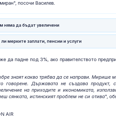
иран", посочи Василев.
им няма да бъдат увеличени
 ли мерките заплати, пенсии и услуги
же да падне под 3%, ако правителството предпр
обре знаят какво трябва да се направи. Мирише м
ко говорене. Държавата не създава продукт, 
величение на приходите и икономиката, използв
Биеш сянката, истинският проблем не си отива
", о
ON AIR