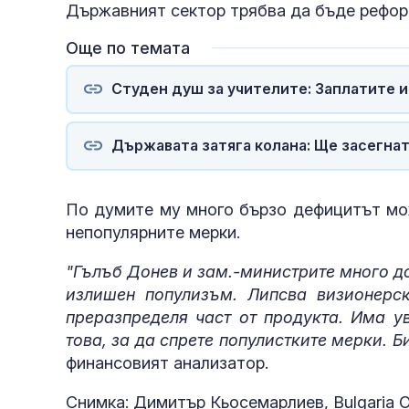
Държавният сектор трябва да бъде реформ
Още по темата
Студен душ за учителите: Заплатите 
Държавата затяга колана: Ще засегнат
По думите му много бързо дефицитът мо
непопулярните мерки.
"Гълъб Донев и зам.-министрите много д
излишен популизъм. Липсва визионерс
преразпределя част от продукта. Има у
това, за да спрете популистките мерки. 
финансовият анализатор.
Снимка: Димитър Кьосемарлиев, Bulgaria 