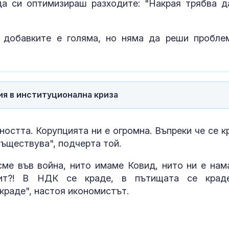
а си оптимизираш разходите: "Накрая трябва д
Как войните 
Иран и Украйн
превърнаха в
енергиен шок
 добавките е голяма, но няма да реши пробле
Меган Маркъл
бански в басе
ЧРД
ия в институционална криза
ността. Корупцията ни е огромна. Въпреки че се к
ъществува", подчерта той.
ме във война, нито имаме Ковид, нито ни е нам
ит?! В НДК се краде, в пътищата се крад
краде", настоя икономистът.