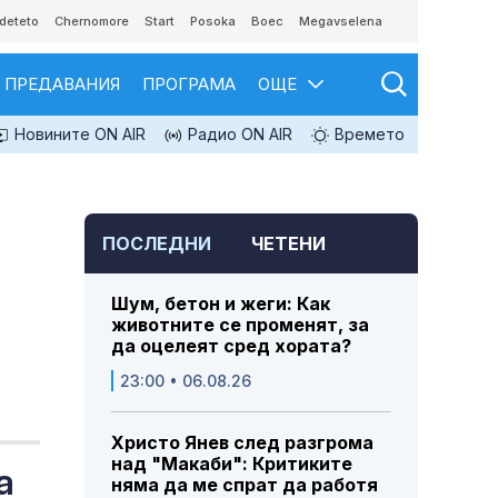
deteto
Chernomore
Start
Posoka
Boec
Megavselena
ПРЕДАВАНИЯ
ПРОГРАМА
ОЩЕ
Новините ON AIR
Радио ON AIR
Времето
ПОСЛЕДНИ
ЧЕТЕНИ
Шум, бетон и жеги: Как
животните се променят, за
да оцелеят сред хората?
23:00 • 06.08.26
Христо Янев след разгрома
над "Макаби": Критиките
а
няма да ме спрат да работя