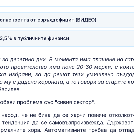
 опасността от свръхдефицит (ВИДЕО)
 3,5% в публичните финанси
а за десетина дни. В момента има плашене на гар
ото правителство има поне 20-30 мерки, с коит
яха избрани, за да решат тези умишлено създа
 му е дадена короната, а то говори за старите кр
Василев.
добави проблема със "сивия сектор".
народ, че не бива да се харчи повече отколкот
 тенденция да се самовъзпроизвежда. Държават
рмалните хора. Автоматизмите трябва да отпад