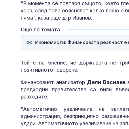
"В момента се повтаря същото, което гле
хора, след това обясняват колко лошо е би
няма", каза още д-р Иванов.
Още по темата
Икономисти: Финансовата реалност е 
Той е на мнение, че държавата не тря
позитивното говорене.
Финансовият анализатор
Деян Василев
предходни правителства са били въве
разходите.
"Автоматично увеличение на запла
администрация, безпринципно разхищение
удари. Автоматичното увеличаване на запл