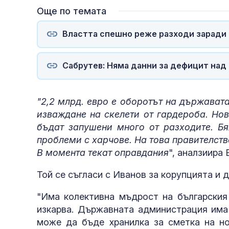
Още по темата
Властта спешно реже разходи заради
Сабрутев: Няма данни за дефицит над
"2,2 млрд. евро е оборотът на държават
изваждане на скелети от гардероба. Нов
бъдат запушени много от разходите. Б
проблеми с харчове. На това правителство
В момента текат оправдания
", аналзиира 
Той се съгласи с Иванов за корупцията и 
"Има колективна мъдрост на българския 
изкарва. Държавната администрация има
може да бъде хранилка за сметка на но