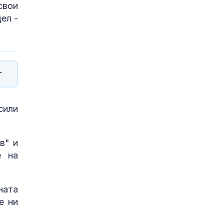
свои
ел -
т
сили
в" и
е на
ната
е ни