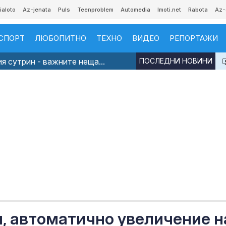
ialoto
Az-jenata
Puls
Teenproblem
Automedia
Imoti.net
Rabota
Az-
СПОРТ
ЛЮБОПИТНО
ТЕХНО
ВИДЕО
РЕПОРТАЖИ
я сутрин - важните неща...
ПОСЛЕДНИ НОВИНИ
, автоматично увеличение н