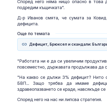
Според него няма нищо опасно в това д
подредим къщичката".
Д-р Иванов смята, че сумата за Ковид
дефицита.
Още по темата
Дефицит, Брюксел и скандали: Българ
"Работата ни е да си увеличим продуктив
повсеместно, държавата продължава да с
"На какво се дължи 3% дефицит? Нито с
БВП... Защо трябва да имаме дефиц
здравеопазването се краде, навсякъде се 
Според него на нас ни липсва стратегия.