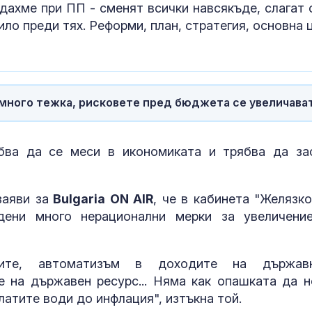
дахме при ПП - сменят всички навсякъде, слагат 
ло преди тях. Реформи, план, стратегия, основна ц
много тежка, рисковете пред бюджета се увеличава
бва да се меси в икономиката и трябва да за
заяви за
Bulgaria ON AIR
, че в кабинета "Желязко
дени много нерационални мерки за увеличени
тите, автоматизъм в доходите на държав
 на държавен ресурс... Няма как опашката да н
атите води до инфлация", изтъкна той.