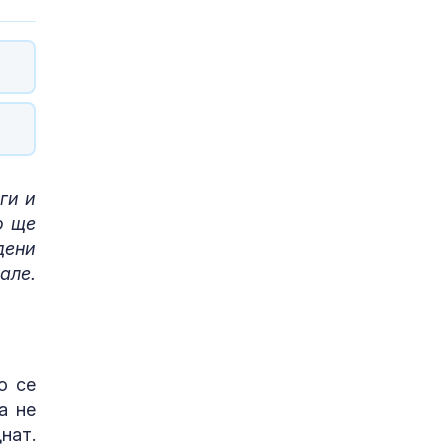
ги и
о ще
дени
але.
о се
а не
нат.