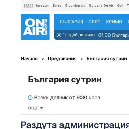
Investor
Dnes
Bloombergtv
Bulgaria On Air
Gol
T
БЪЛГАРИЯ
СВЯТ
КРИМИ
01:00
Гледай на живо
Българи
Начало
Предавания
България сутрин
България сутрин
Всеки делник от 9:30 часа
още
Раздута администрация