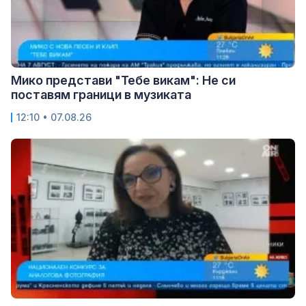
Мико представи "Тебе викам": Не си
поставям граници в музиката
12:10 • 07.08.26