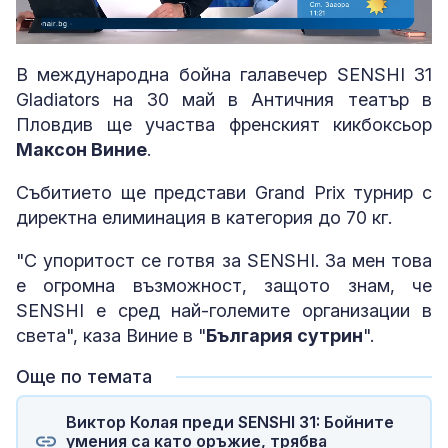
Loaded
:
Unmute
9.68%
В международна бойна галавечер SENSHI 31
Gladiators на 30 май в Античния театър в
Пловдив ще участва френският кикбоксьор
Максон Виние
.
Събитието ще представи Grand Prix турнир с
директна елиминация в категория до 70 кг.
"С упоритост се готвя за SENSHI. За мен това
е огромна възможност, защото знам, че
SENSHI е сред най-големите организации в
света", каза Виние в "
България сутрин
".
Още по темата
Виктор Колая преди SENSHI 31: Бойните
умения са като оръжие, трябва