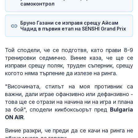
самоконтрол
Бруно Газани се изправя срещу Айсам
Чадид в първия етап на SENSHI Grand Prix
Той сподели, че се подготвя, като прави 8-9
тренировки седмично. Виние каза, че ще се
изправи срещу поляк, труден съперник, срещу
когото няма търпение да излезе на ринга.
"Височината, стилът на моя противник са
важни, дали играе офанзивно или дефанзивно -
това ще се отрази на начина ни на игра и плана
за бой", сподели кикбоксьорът пред
Bulgaria
ON AIR
.
Виние разкри, че преди да се качи на ринга не