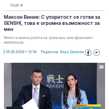
още
Максон Виние: С упоритост се готвя за
SENSHI, това е огромна възможност за
мен
Много е важна ролята на треньора, каза френският
кикбоксьор
18.05.2026 • 12:18
Редактор:
Вяра Димова