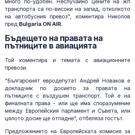
много по-удобен. Неслучайно цените на жп
транспорта са по-високи на запад, отколкото
на автобусния превоз", коментира Николов
пред
Bulgaria ON AIR
.
Бъдещето на правата на
пътниците в авиацията
Той коментира и темата с авиационните
превози.
"Българският евродепутат Андрей Новаков е
докладчик по досието за правата на
пътниците с въздушен транспорт. Той е на
финалната права - или ще има споразумение
между Европейския парламент и Съвета, или
цялото досие ще отпадне", отбеляза гостът.
Предложението на Европейската комисия за