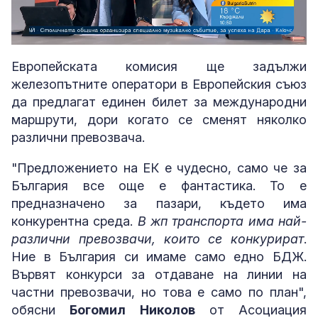
Loaded
:
Unmute
7.54%
Европейската комисия ще задължи
железопътните оператори в Европейския съюз
да предлагат единен билет за международни
маршрути, дори когато се сменят няколко
различни превозвача.
"Предложението на ЕК е чудесно, само че за
България все още е фантастика. То е
предназначено за пазари, където има
конкурентна среда.
В жп транспорта има най-
различни превозвачи, които се конкурират
.
Ние в България си имаме само едно БДЖ.
Вървят конкурси за отдаване на линии на
частни превозвачи, но това е само по план",
обясни
Богомил Николов
от Асоциация