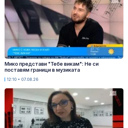
Мико представи "Тебе викам": Не си
поставям граници в музиката
12:10 • 07.08.26