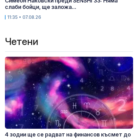
Симеон Наковски преди SENSHI 33: Няма
слаби бойци, ще заложа...
11:35 • 07.08.26
Четени
4 зодии ще се радват на финансов късмет до