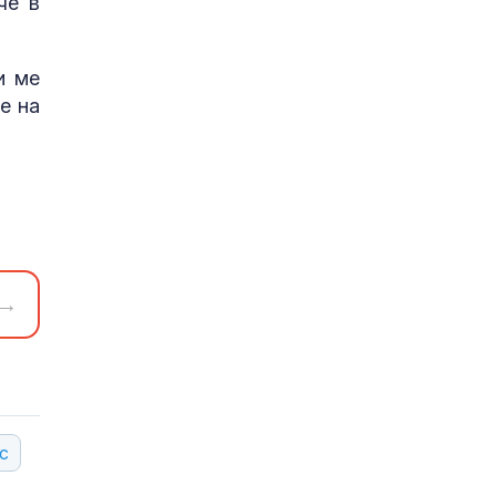
че в
и ме
е на
→
с