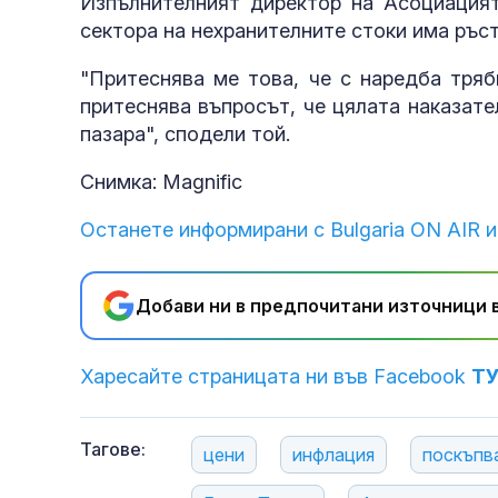
Изпълнителният директор на Асоциацият
сектора на нехранителните стоки има ръст
"Притеснява ме това, че с наредба тряб
притеснява въпросът, че цялата наказате
пазара", сподели той.
Снимка: Magnific
Останете информирани с Bulgaria ON AIR и
Добави ни в предпочитани източници в
Харесайте страницата ни във Facebook
Т
Тагове:
цени
инфлация
поскъпв