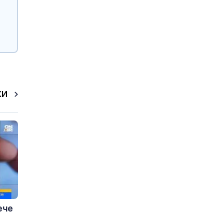
КИ
ече