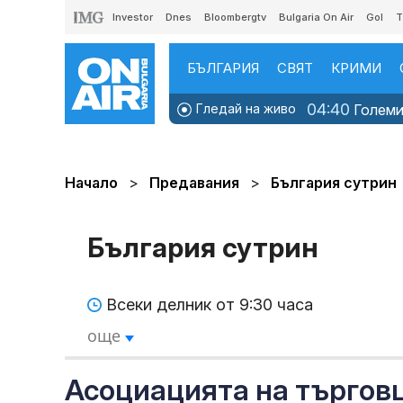
Investor
Dnes
Bloombergtv
Bulgaria On Air
Gol
T
БЪЛГАРИЯ
СВЯТ
КРИМИ
04:40
Гледай на живо
Големит
Начало
Предавания
България сутрин
България сутрин
Всеки делник от 9:30 часа
още
Асоциацията на търговц