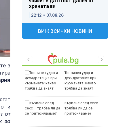
чайките да стоят далеч от
храната ви
22:12 • 07.08.26
ВИЖ ВСИЧКИ НОВИНИ
те в
тира
е
Топлинен удар и
като
дехидратация при
рия
а
кърмачета: какво
слуги
трябва да знаят
родителите
ягат
Кървене след секс –
но и
родава
трябва ли да се
т от
ат за 22
притесняваме?
к за