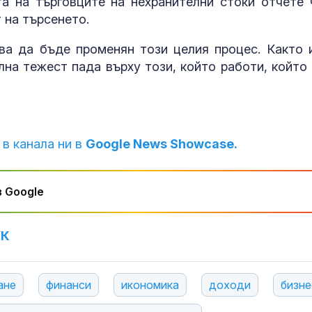
а на търговците на нехранителни стоки отчете 
 на търсенето.
ва да бъде променян този целия процес. Както 
лна тежест пада върху този, който работи, който 
 в канала ни в
Google News Showcase.
 Google
УК
ане
финанси
икономика
доходи
бизне