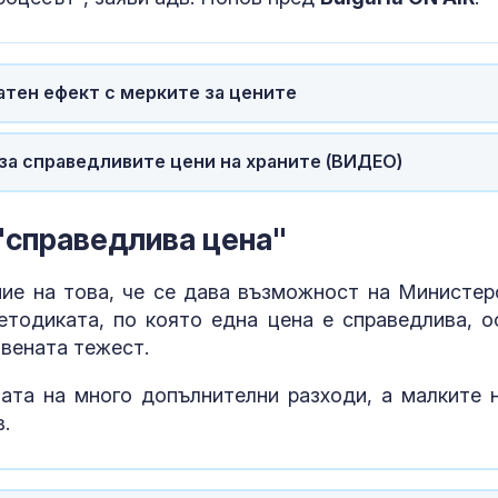
Венера във Ве
какво предст
зодиите?
атен ефект с мерките за цените
Левски побед
Локомотив П
за справедливите цени на храните (ВИДЕО)
2:0
"справедлива цена"
ие на това, че се дава възможност на Министер
тодиката, по която една цена е справедлива, о
твената тежест.
ата на много допълнителни разходи, а малките 
.