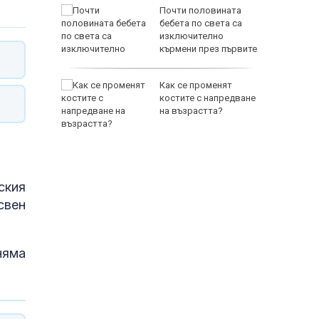
зни -
Почти половината
ои за
бебета по света са
изключително
кърмени през първите
шест месеца
и
Как се променят
ловдив с
костите с напредване
на възрастта?
ския
свен
няма