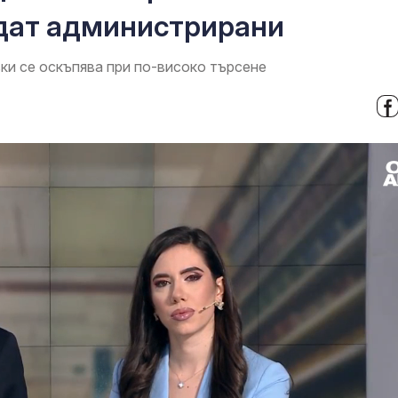
ъдат администрирани
вки се оскъпява при по-високо търсене