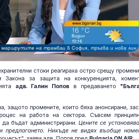
ехранителни стоки реагираха остро срещу промени
и Закона за защита на конкуренцията, комен
Страната ни с
позиционира 
цията
адв. Галин Попов
в предаването
"Бълга
дестинация з
космически у
на, защото промените, които бяха анонсирани, зас
Една от 36: На
роцес на работа на сектора. Съвсем принцип
Острова се п
а да бъдат администрирани.
Цените се установява
Lada Niva уник
хил. паунда
 и предлагането. Никъде не видях въобще наме
оцесът", заяви адв. Попов пред
Bulgaria ON AIR
.