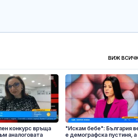
ВИЖ ВСИЧ
лен конкурс връща
"Искам бебе": България в
ъм аналоговата
е демографска пустиня, а