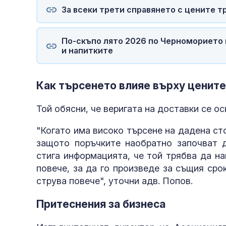
За всеки трети справянето с цените т
По-скъпо лято 2026 по Черноморието 
и напитките
Как търсенето влияе върху цените
Той обясни, че веригата на доставки се о
"Когато има високо търсене на дадена сто
защото поръчките наобратно започват д
стига информацията, че той трябва да н
повече, за да го произведе за същия сро
струва повече", уточни адв. Попов.
Притеснения за бизнеса