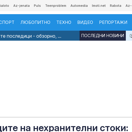
ialoto
Az-jenata
Puls
Teenproblem
Automedia
Imoti.net
Rabota
Az-
СПОРТ
ЛЮБОПИТНО
ТЕХНО
ВИДЕО
РЕПОРТАЖИ
е последици - обзорно, ...
ПОСЛЕДНИ НОВИНИ
ите на нехранителни стоки: