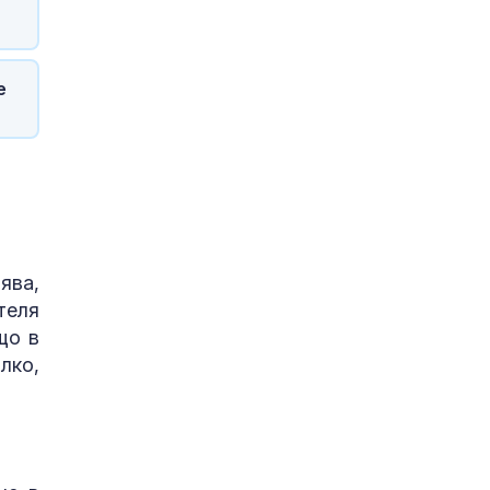
е
ява,
теля
що в
лко,