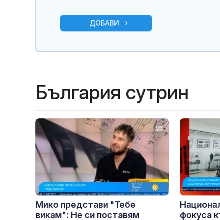
ДОБАВИ
България сутрин
Мико представи "Тебе
Национа
викам": Не си поставям
фокуса к