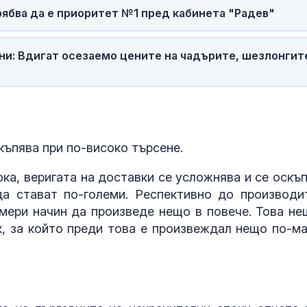
рябва да е приоритет №1 пред кабинета "Радев"
ни: Вдигат осезаемо цените на чадърите, шезлонгит
скъпява при по-високо търсене.
ка, веригата на доставки се усложнява и се оскъп
а стават по-големи. Респективно до производи
амери начин да произведе нещо в повече. Това не
к, за който преди това е произвеждал нещо по-ма