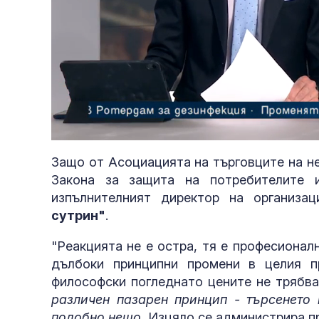
Loaded
:
Unmute
10.70%
Защо от Асоциацията на търговците на н
Закона за защита на потребителите 
изпълнителният директор на организа
сутрин"
.
"Реакцията не е остра, тя е професионал
дълбоки принципни промени в целия п
философски погледнато цените не трябв
различен пазарен принцип - търсенето
подобно нещо.
Изцяло се администрира пр