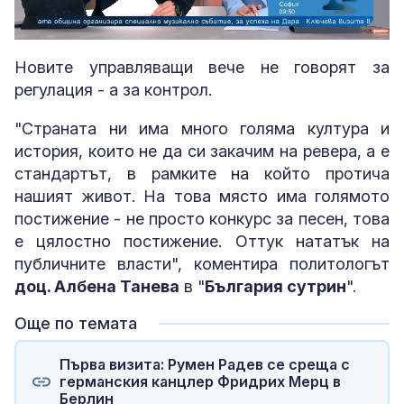
Loaded
:
Unmute
2.88%
Новите управляващи вече не говорят за
регулация - а за контрол.
"Страната ни има много голяма култура и
история, които не да си закачим на ревера, а е
стандартът, в рамките на който протича
нашият живот. На това място има голямото
постижение - не просто конкурс за песен, това
е цялостно постижение. Оттук нататък на
публичните власти", коментира политологът
доц. Албена Танева
в "
България сутрин
".
Още по темата
Първа визита: Румен Радев се среща с
германския канцлер Фридрих Мерц в
Берлин