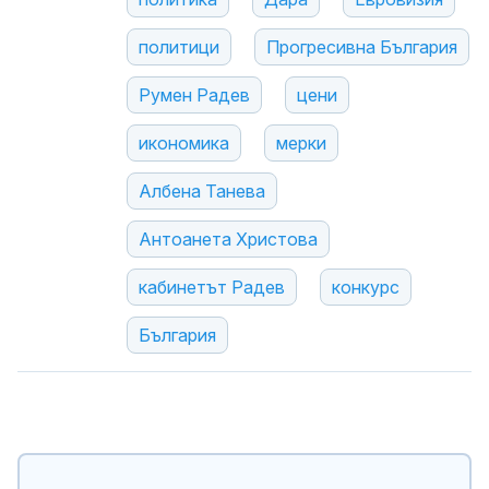
политици
Прогресивна България
Румен Радев
цени
икономика
мерки
Албена Танева
Антоанета Христова
кабинетът Радев
конкурс
България