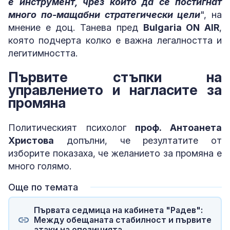
е инструмент, чрез който да се постигнат
много по-мащабни стратегически цели
", на
мнение е доц. Танева пред
Bulgaria ON AIR
,
която подчерта колко е важна легалността и
легитимността.
Първите стъпки на
управлението и нагласите за
промяна
Политическият психолог
проф. Антоанета
Христова
допълни, че резултатите от
изборите показаха, че желанието за промяна е
много голямо.
Още по темата
Първата седмица на кабинета "Радев":
Между обещаната стабилност и първите
атаки на опозицията