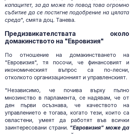
капацитет, за да може по повод това огромно
събитие да се постигне подобрение на цялата
среда
", смята доц. Танева.
Предизвикателствата около
домакинството на "Евровизия"
По отношение на домакинстването на
"Евровизия", тя посочи, че финансовият и
икономическият въпрос са по-лесни,
отколкото организационният и управленският.
"Независимо, че почива върху пълно
мнозинство в парламента, се надявам, че от
ден първи осъзнава, че качеството на
управлението е тогава, когато тези, които са
овластени, умеят да работят във всички
заинтересовани страни.
"Евровизия" може да