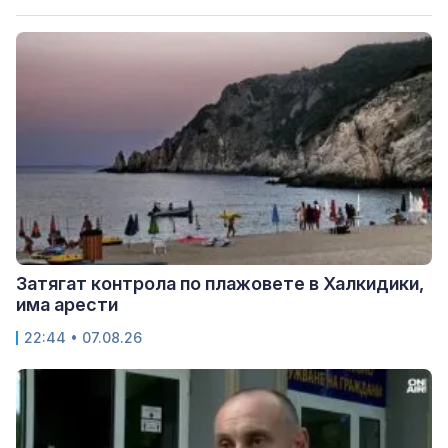
Затягат контрола по плажовете в Халкидики,
има арести
22:44 • 07.08.26