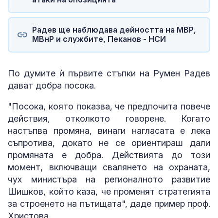
Радев ще наблюдава дейността на МВР,
МВнР и службите, Пеканов - НСИ
По думите ѝ първите стъпки на Румен Радев
дават добра посока.
"Посока, която показва, че предпочита повече
действия, отколкото говорене. Когато
настъпва промяна, винаги нагласата е лека
съпротива, докато не се ориентираш дали
промяната е добра. Действията до този
момент, включващи свалянето на охраната,
чух министъра на регионалното развитие
Шишков, който каза, че променят стратегията
за строенето на пътищата", даде пример проф.
Христова.