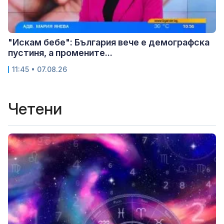
"Искам бебе": България вече е демографска
пустиня, а промените...
11:45 • 07.08.26
Четени