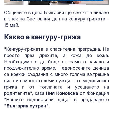
Loaded
:
Unmute
10.75%
Общините в цяла България ще светят в лилаво
в знак на Световния ден на кенгуру-грижата -
15 май.
Какво е кенгуру-грижа
"Кенгуру-грижата е спасителна прегръдка. Не
просто през дрехите, а кожа до кожа.
Необходимо е да бъде от самото начало и
продължително време. Недоносените дечица
са крехки създания с много голяма вътрешна
сила и с много големи нужди - от медицинска
грижа и от топлината и усещането на
родителите", каза
Ния Коновска
от Фондация
"Нашите недоносени деца" в предаването
"България сутрин"
.