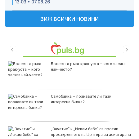
13:03 • 07.08.26
ВИЖ ВСИЧКИ НОВИНИ
Болестта ръка-крак-уста – кого засяга
най-често?
Самобайка – познавате ли тази
интересна билка?
„Зачатие“ и „Искам бебе“ са против
прехвърлянето на Центъра за асистирана