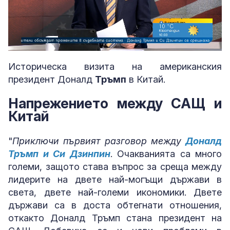
Loaded
:
Unmute
8.68%
Историческа визита на американския
президент Доналд
Тръмп
в Китай.
Напрежението между САЩ и
Китай
"
Приключи първият разговор между
Доналд
Тръмп и Си Дзинпин
. Очакванията са много
големи, защото става въпрос за среща между
лидерите на двете най-могъщи държави в
света, двете най-големи икономики. Двете
държави са в доста обтегнати отношения,
откакто Доналд Тръмп стана президент на