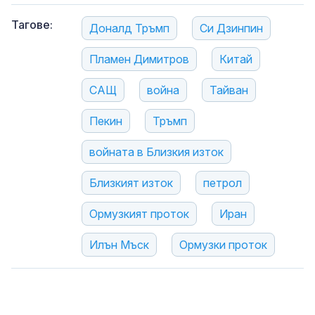
Тагове:
Доналд Тръмп
Си Дзинпин
Пламен Димитров
Китай
САЩ
война
Тайван
Пекин
Тръмп
войната в Близкия изток
Близкият изток
петрол
Ормузкият проток
Иран
Илън Мъск
Ормузки проток