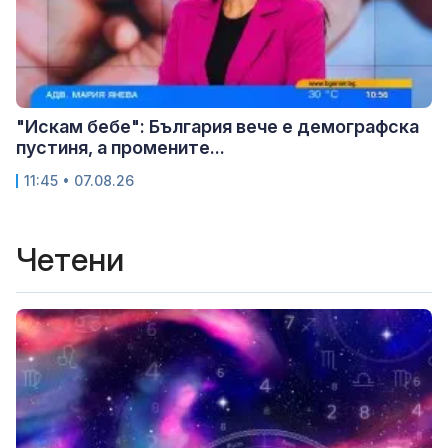
"Искам бебе": България вече е демографска
пустиня, а промените...
11:45 • 07.08.26
Четени