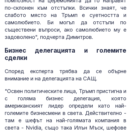
помпозност на церемонията да го направят
по-склонен към отстъпки. Всички знаят, че
слабото място на Тръмп е суетността и
самолюбието. Би могъл да отстъпи по
съществени въпроси, ако самолюбието му е
задоволено", подчерта Димитров.
Бизнес делегацията и големите
сделки
Според експерта трябва да се обърне
внимание и на делегацията на САЩ.
"Освен политическите лица, Тръмп пристигна и
с голяма бизнес делегация, която
американският лидер определи като най-
големите бизнесмени в света. Действително -
там е шефът на най-голямата компания в
света - Nvidia, също така Илън Мъск, шефове