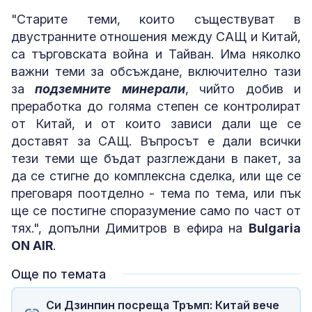
"Старите теми, които съществуват в
двустранните отношения между САЩ и Китай,
са търговската война и Тайван. Има няколко
важни теми за обсъждане, включително тази
за
подземните минерали
, чийто добив и
преработка до голяма степен се контролират
от Китай, и от които зависи дали ще се
доставят за САЩ. Въпросът е дали всички
тези теми ще бъдат разглеждани в пакет, за
да се стигне до комплексна сделка, или ще се
преговаря поотделно - тема по тема, или пък
ще се постигне споразумение само по част от
тях.", допълни Димитров в ефира на
Bulgaria
ON AIR
.
Още по темата
Си Дзинпин посреща Тръмп: Китай вече