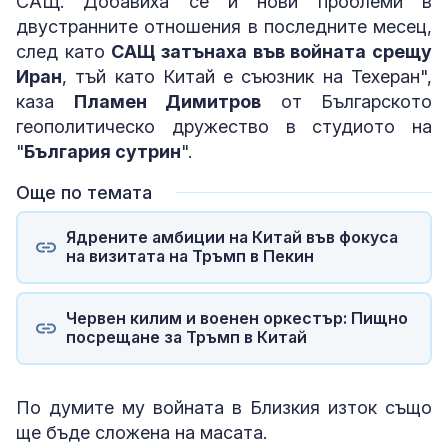
САЩ. Добавиха се и нови проблеми в
двустранните отношения в последните месец,
след като
САЩ затънаха във войната срещу
Иран
, тъй като Китай е съюзник на Техеран",
каза
Пламен Димитров
от Българското
геополитическо дружество в студиото на
"
България сутрин
".
Още по темата
Ядрените амбиции на Китай във фокуса
на визитата на Тръмп в Пекин
Червен килим и военен оркестър: Пищно
посрещане за Тръмп в Китай
По думите му войната в Близкия изток също
ще бъде сложена на масата.