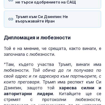
не търси одобрението на САЩ
Тръмп към Си Дзинпин: Не
въоръжавайте Иран
Дипломация и любезности
Той е на мнение, че срещата, както винаги, е
започнала с любезности.
"Там, където участва Тръмп, винаги има
любезности.
Той обича да ги получава по
свой адрес и ги адресира към партньорите, с
които преговаря
. Тръмп има респект към Си
Дзинпин, защото той
харесва силни и
авторитарни лидери
. Китайците ще се
стремят с протоколни любезности,