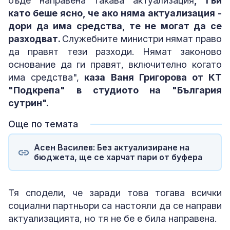
бъде направена такава актуализация
, тъй
като беше ясно, че ако няма актуализация -
дори да има средства, те не могат да се
разходват.
Служебните министри нямат право
да правят тези разходи. Нямат законово
основание да ги правят, включително когато
има средства",
каза Ваня Григорова от КТ
"Подкрепа" в студиото на "България
сутрин".
Още по темата
Асен Василев: Без актуализиране на
бюджета, ще се харчат пари от буфера
Тя сподели, че заради това тогава всички
социални партньори са настояли да се направи
актуализацията, но тя не бе е била направена.