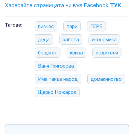
Харесайте страницата ни във Facebook
ТУК
Тагове:
бизнес
пари
ГЕРБ
деца
работа
икономика
бюджет
криза
родители
Ваня Григорова
Има такъв народ
домакинство
Щерьо Ножаров