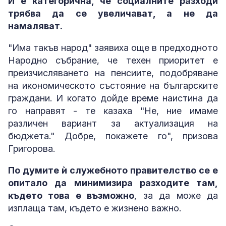
И е категорична, че социалните разходи
трябва да се увеличават, а не да
намаляват.
"Има такъв народ" заявиха още в предходното
Народно събрание, че техен приоритет е
преизчисляването на пенсиите, подобряване
на икономическото състояние на българските
граждани. И когато дойде време наистина да
го направят - те казаха "Не, ние имаме
различен вариант за актуализация на
бюджета." Добре, покажете го", призова
Григорова.
По думите ѝ служебното правителство се е
опитало да минимизира разходите там,
където това е възможно
, за да може да
изплаща там, където е жизнено важно.