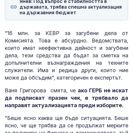
Янев: Под въпрос е стабилността в
държавата, трябва спешна актуализация
на държавния бюджет
"16 млн. за КЕВР за загубени дела от
Комисията. Това е абсурдно. Ведомствата,
които имат неефективна дейност и загубени
дела, тези средства да бъдат за сметка на
допълнителни възнаграждения на техните
служители. Има и редица други, които ние
може да обсъдим", категоричен е експертът.
Ваня Григорова смята, че
ако ГЕРБ не искат
да подписват празен чек, е трябвало да
направят актуализацията преди изборите.
"Беше ясно каква ще бъде ситуацията. Беше
ясно, че ще трябва да се продължат мерките
за подкрепа на бизнеса и домакинствата, тъй