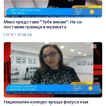
Мико представи "Тебе викам": Не си
поставям граници в музиката
12:10 • 07.08.26
Национален конкурс връща фокуса към