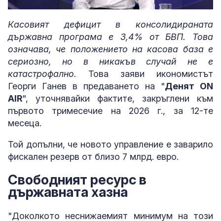
Loaded
:
Unmute
5.08%
Касовият дефицит в консолидираната
държавна програма е 3,4% от БВП. Това
означава, че положението на касова база е
сериозно, но в никакъв случай не е
катастрофално.
Това заяви икономистът
Георги Ганев в предаването на "
Денят ON
AIR
", уточнявайки фактите, закръглени към
първото тримесечие на 2026 г., за 12-те
месеца.
Той допълни, че новото управление е заварило
фискален резерв от близо 7 млрд. евро.
Свободният ресурс в
държавната хазна
"Доколкото неснижаемият минимум на този