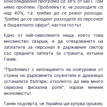
консолидирана програма са 38% от БВП. Там
няма проблем. Проблемът е, че разходите са
над 40%, т.е. трябва да се режат разходи.
Трябва да се овладеят разходите за персонал
в бюджетната сфера
", настоя гостът.
Едно от най-смислените неща, което това
мнозинство свърши, е да отвързването на
заплатите за персонал в държавния сектор
със средната заплата за страната, изтъкна
Ганев.
"Проблемът с неплащането на осигуровки от
страна на държавните служители и дразнещо
останалите българи, отколкото да има много
сериозна фискална роля", изрази мнение
икономистът.
Ганев подчерта, че Украйна ще купува оръжия,