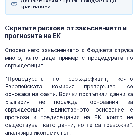
Донев: Внасяме проектобюджета до
края на юни
Скритите рискове от закъснението и
прогнозите на ЕК
Според него закъснението с бюджета струва
много, като даде пример с процедурата по
свръхдефицит.
"Процедурата по свръхдефицит, която
Европейската комисия препоръчва, се
основава на факти. Всички постъпили данни за
България не пораждат основания за
свръхдефицит. Единственото основание е
прогнози и предусещания на ЕК, които не
съществуват като данни, но те са тревожни",
анализира икономистът.