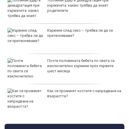
Топлинен удар и дехидратация при
кърмачета: какво трябва да знаят
родителите
Кървене след секс – трябва ли да се
притесняваме?
Почти половината бебета по света са
изключително кърмени през първите
шест месеца
Как се променят костите с напредване на
възрастта?