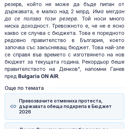
резерв, който не може да бъде пипан от
държавата, е малко над 2 млрд.
Има мегдан
да се ползва този резерв.
Той носи много
ниска доходност. Тревожното е, че не е ясно
какво се случва с бюджета. Това е поредното
редовно правителство в България, което
започва със закъсняващ бюджет. Това най-зле
се справя във времето с изготвянето на нов
бюджет за текущата година. Рекордьор беше
правителството на Денков", напомни Ганев
пред
Bulgaria ON AIR
.
Още по темата
Превозвачите отмениха протеста,
държавата обеща подкрепа в Бюджет
2026