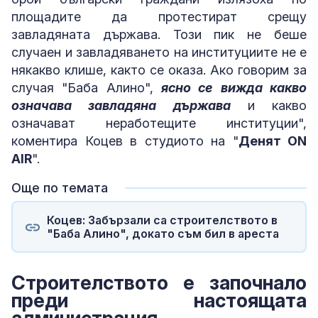
площадите да протестират срещу
завладяната държава. Този пик не беше
случаен и завладяването на институциите не е
някакво клише, както се оказа. Ако говорим за
случая "Баба Алино",
ясно се вижда какво
означава завладяна държава
и какво
означават неработещите институции",
коментира Коцев в студиото на "
Денят ON
AIR
".
Още по темата
Коцев: Забързали са строителството в
"Баба Алино", докато съм бил в ареста
Строителството е започнало
преди настоящата