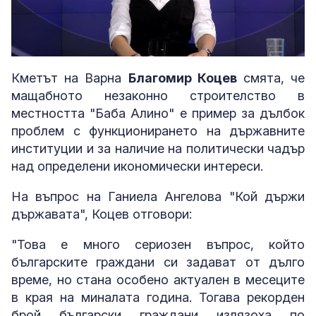
Loaded
:
Unmute
3.41%
Кметът на Варна
Благомир Коцев
смята, че
мащабното незаконно строителство в
местността "Баба Алино" е пример за дълбок
проблем с функционирането на държавните
институции и за наличие на политически чадър
над определени икономически интереси.
На въпрос на Ганиела Ангелова "Кой държи
държавата", Коцев отговори:
"Това е много сериозен въпрос, който
българските граждани си задават от дълго
време, но стана особено актуален в месеците
в края на миналата година. Тогава рекорден
брой български граждани излязоха по