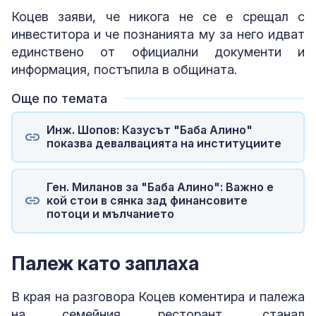
Коцев заяви, че никога не се е срещал с
инвеститора и че познанията му за него идват
единствено от официални документи и
информация, постъпила в общината.
Още по темата
Инж. Шопов: Казусът "Баба Алино"
показва девалвацията на институциите
Ген. Миланов за "Баба Алино": Важно е
кой стои в сянка зад финансовите
потоци и мълчанието
Палеж като заплаха
В края на разговора Коцев коментира и палежа
на семейния ресторант, станал