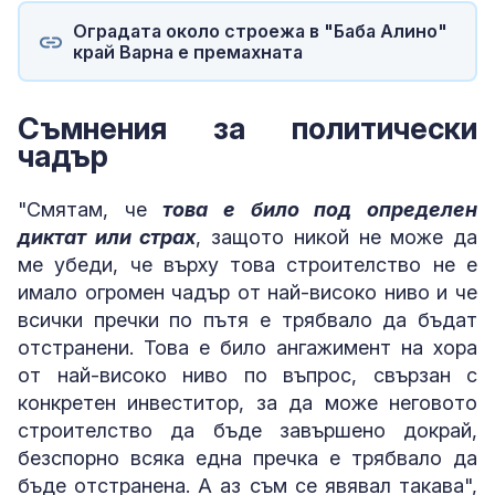
Оградата около строежа в "Баба Алино"
край Варна е премахната
Съмнения за политически
чадър
"Смятам, че
това е било под определен
диктат или страх
, защото никой не може да
ме убеди, че върху това строителство не е
имало огромен чадър от най-високо ниво и че
всички пречки по пътя е трябвало да бъдат
отстранени. Това е било ангажимент на хора
от най-високо ниво по въпрос, свързан с
конкретен инвеститор, за да може неговото
строителство да бъде завършено докрай,
безспорно всяка една пречка е трябвало да
бъде отстранена. А аз съм се явявал такава",