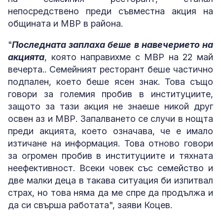
непосредствено преди съвместна акция на
общината и МВР в района.
"
Последната заплаха беше в навечерието на
акцията
, която направихме с МВР на 22 май
вечерта.. Семейният ресторант беше частично
подпален, което беше ясен знак. Това също
говори за големия пробив в институциите,
защото за тази акция не знаеше никой друг
освен аз и МВР. Запалването се случи в нощта
преди акцията, което означава, че е имало
изтичане на информация. Това отново говори
за огромен пробив в институциите и тяхната
неефективност. Всеки човек със семейство и
две малки деца в такава ситуация би изпитвал
страх, но това няма да ме спре да продължа и
да си свърша работата", заяви Коцев.