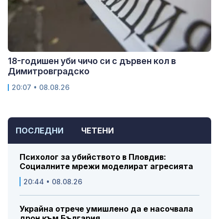
18-годишен уби чичо си с дървен кол в
Димитровградско
20:07 • 08.08.26
ПОСЛЕДНИ
ЧЕТЕНИ
Психолог за убийството в Пловдив:
Социалните мрежи моделират агресията
20:44 • 08.08.26
Украйна отрече умишлено да е насочвала
дрон към България