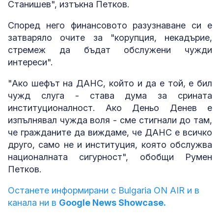
Станишев", изтъкна Петков.
Според него финансовото разузнаване си е
затваряло очите за "корупция, некадърие,
стремеж да бъдат обслужени чужди
интереси".
"Ако шефът на ДАНС, който и да е той, е бил
чужд слуга - става дума за срината
институционалност. Ако Деньо Денев е
изпълнявал чужда воля - сме стигнали до там,
че гражданите да виждаме, че ДАНС е всичко
друго, само не и институция, която обслужва
националната сигурност", обобщи Румен
Петков.
Останете информирани с Bulgaria ON AIR и в
канала ни в
Google News Showcase.