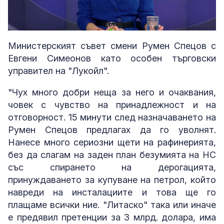
Loaded
:
Unmute
4.99%
Министерският съвет смени Румен Спецов с
Евгени Симеонов като особен търговски
управител на "Лукойл".
"Чух много добри неща за него и очаквания,
човек с чувство на принадлежност и на
отговорност. 15 минути след назначаването на
Румен Спецов предлагах да го уволнят.
Нанесе много сериозни щети на рафинерията,
без да слагам на заден план безумията на НС
със спирането на дерогацията,
принуждаването за купуване на петрол, който
навреди на инсталациите и това ще го
плащаме всички ние. "Литаско" така или иначе
е предявил претенции за 3 млрд. долара, има