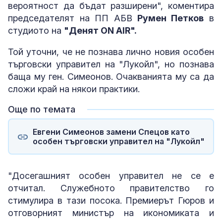
вероятност да бъдат разширени", коментира
председателят на ПП АБВ
Румен Петков
в
студиото на
"Денят ON AIR".
Той уточни, че не познава лично новия особен
търговски управител на "Лукойл", но познава
баща му ген. Симеонов. Очакванията му са да
сложи край на някои практики.
Още по темата
Евгени Симеонов замени Спецов като
особен търговски управител на "Лукойл"
"Досегашният особен управител не се е
отчитал. Служебното правителство го
стимулира в тази посока. Премиерът Гюров и
отговорният министър на икономиката и