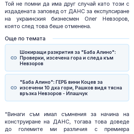
Той не помни да има друг случай като този с
издадената заповед от ДАНС за експулсиране
на украинския бизнесмен Олег Невзоров,
която след това беше отменена.
Още по темата
Шокиращи разкрития за "Баба Алино":
Проверки, изсечена гора и следа към
Невзоров
"Баба Алино": ГЕРБ вини Коцев за
изсечени 10 дка гори, Рашков видя тясна
връзка Невзоров - Илашчук
"Винаги съм имал съмнения за начина на
конструиране на ДАНС, тогава това доведе
до големите ми различия с премиера