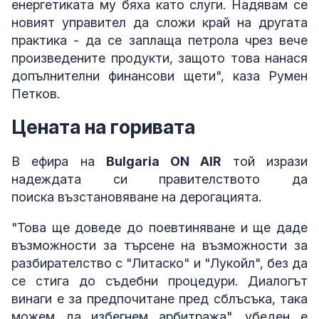
енергетиката му бяха като слуги. Надявам се
новият управител да сложи край на другата
практика - да се заплаща петрола чрез вече
произведените продукти, защото това нанася
допълнителни финансови щети", каза Румен
Петков.
Цената на горивата
В ефира на
Bulgaria ON AIR
той изрази
надеждата си правителството да
поиска възстановяване на дерогацията.
"Това ще доведе до поевтиняване и ще даде
възможности за търсене на възможности за
разбирателство с "Литаско" и "Лукойл", без да
се стига до съдебни процедури. Диалогът
винаги е за предпочитане пред сблъсъка, така
можем да избегнем арбитража", убеден е