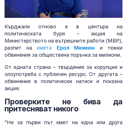
Loaded
:
Unmute
5.03%
Кърджали отново е в центъра на
политическата буря – акция на
Министерството на вътрешните работи (МВР),
разпит на
кмета
Ерол Мюмюн
и тежки
обвинения за обществена поръчка за милиони.
От едната страна – твърдения за корупция и
злоупотреба с публичен ресурс. От другата –
обвинения в политически натиск и показна
акция.
Проверките не бива да
притесняват никого
"Не за първи път кмет на една или друга