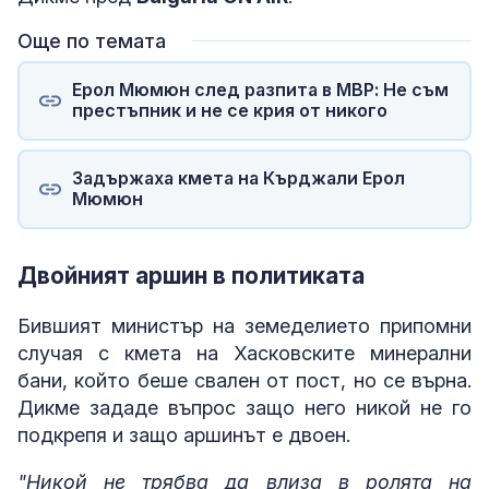
Още по темата
Ерол Мюмюн след разпита в МВР: Не съм
престъпник и не се крия от никого
Задържаха кмета на Кърджали Ерол
Мюмюн
Двойният аршин в политиката
Бившият министър на земеделието припомни
случая с кмета на Хасковските минерални
бани, който беше свален от пост, но се върна.
Дикме зададе въпрос защо него никой не го
подкрепя и защо аршинът е двоен.
"Никой не трябва да влиза в ролята на