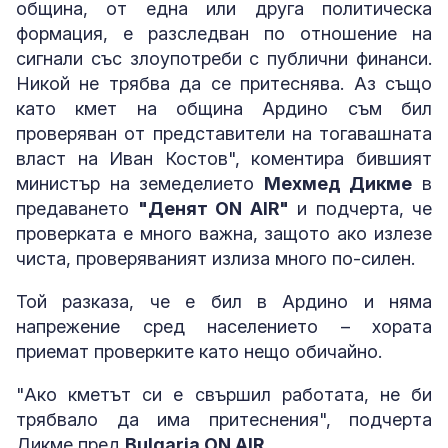
община, от една или друга политическа
формация, е разследван по отношение на
сигнали със злоупотреби с публични финанси.
Никой не трябва да се притеснява. Аз също
като кмет на община Ардино съм бил
проверяван от представители на тогавашната
власт на Иван Костов", коментира бившият
министър на земеделието
Мехмед Дикме
в
предаването
"Денят ON AIR"
и подчерта, че
проверката е много важна, защото ако излезе
чиста, проверяваният излиза много по-силен.
Той разказа, че е бил в Ардино и няма
напрежение сред населението – хората
приемат проверките като нещо обичайно.
"Ако кметът си е свършил работата, не би
трябвало да има притеснения", подчерта
Дикме пред
Bulgaria ON AIR
.