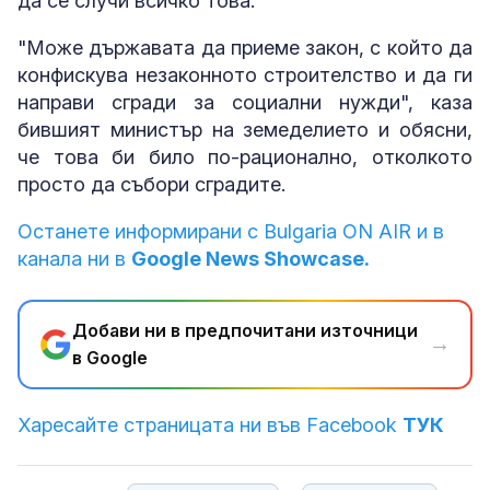
да се случи всичко това.
"Може държавата да приеме закон, с който да
конфискува незаконното строителство и да ги
направи сгради за социални нужди", каза
бившият министър на земеделието и обясни,
че това би било по-рационално, отколкото
просто да събори сградите.
Останете информирани с Bulgaria ON AIR и в
канала ни в
Google News Showcase.
Добави ни в предпочитани източници
→
в Google
Харесайте страницата ни във Facebook
ТУК