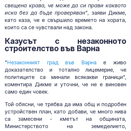
свещена крава, че може да си прави каквото
иска без да бъде проверяван"
, заяви Дикме,
като каза, че е свършило времето на хората,
които са се чувствали над закона.
Казусът с незаконното
строителство във Варна
"
Незаконният град във Варна
е живо
доказателство и тотално лицемерие, че
политиците са минали всякакви граници",
коментира Дикме и уточни, че не е виновен
само един човек.
Той обясни, че трябва да има общ и подробен
устройствен план, като добави, че много нива
са замесени - кметът на общината,
Министерството на земеделието,