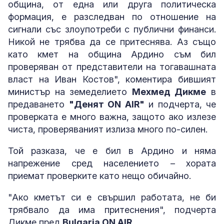
община, от една или друга политическа
формация, е разследван по отношение на
сигнали със злоупотреби с публични финанси.
Никой не трябва да се притеснява. Аз също
като кмет на община Ардино съм бил
проверяван от представители на тогавашната
власт на Иван Костов", коментира бившият
министър на земеделието
Мехмед Дикме
в
предаването
"Денят ON AIR"
и подчерта, че
проверката е много важна, защото ако излезе
чиста, проверяваният излиза много по-силен.
Той разказа, че е бил в Ардино и няма
напрежение сред населението – хората
приемат проверките като нещо обичайно.
"Ако кметът си е свършил работата, не би
трябвало да има притеснения", подчерта
Дикме пред
Bulgaria ON AIR
.