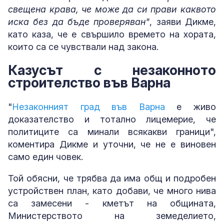
свещена крава, че може да си прави каквото
иска без да бъде проверяван"
, заяви Дикме,
като каза, че е свършило времето на хората,
които са се чувствали над закона.
Казусът с незаконното
строителство във Варна
"
Незаконният град във Варна
е живо
доказателство и тотално лицемерие, че
политиците са минали всякакви граници",
коментира Дикме и уточни, че не е виновен
само един човек.
Той обясни, че трябва да има общ и подробен
устройствен план, като добави, че много нива
са замесени - кметът на общината,
Министерството на земеделието,