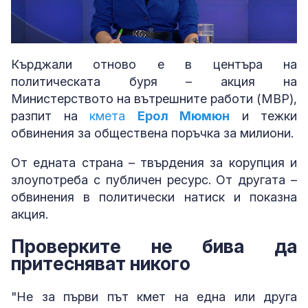
Loaded
:
Unmute
5.03%
Кърджали отново е в центъра на
политическата буря – акция на
Министерството на вътрешните работи (МВР),
разпит на
кмета
Ерол Мюмюн
и тежки
обвинения за обществена поръчка за милиони.
От едната страна – твърдения за корупция и
злоупотреба с публичен ресурс. От другата –
обвинения в политически натиск и показна
акция.
Проверките не бива да
притесняват никого
"Не за първи път кмет на една или друга