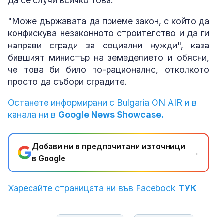
да се случи всичко това.
"Може държавата да приеме закон, с който да
конфискува незаконното строителство и да ги
направи сгради за социални нужди", каза
бившият министър на земеделието и обясни,
че това би било по-рационално, отколкото
просто да събори сградите.
Останете информирани с Bulgaria ON AIR и в
канала ни в
Google News Showcase.
Добави ни в предпочитани източници
→
в Google
Харесайте страницата ни във Facebook
ТУК