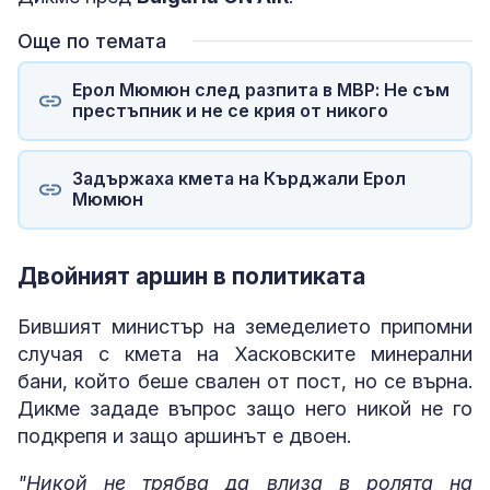
Още по темата
Ерол Мюмюн след разпита в МВР: Не съм
престъпник и не се крия от никого
Задържаха кмета на Кърджали Ерол
Мюмюн
Двойният аршин в политиката
Бившият министър на земеделието припомни
случая с кмета на Хасковските минерални
бани, който беше свален от пост, но се върна.
Дикме зададе въпрос защо него никой не го
подкрепя и защо аршинът е двоен.
"Никой не трябва да влиза в ролята на