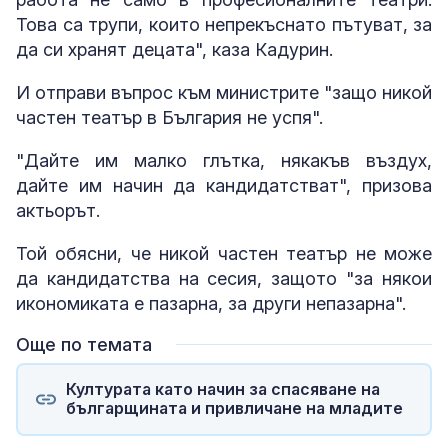
Това са трупи, които непрекъснато пътуват, за
да си хранят децата", каза Кадурин.
И отправи въпрос към министрите "защо никой
частен театър в България не успя".
"Дайте им малко глътка, някакъв въздух,
дайте им начин да кандидатстват", призова
актьорът.
Той обясни, че никой частен театър не може
да кандидатства на сесия, защото "за някои
икономиката е пазарна, за други непазарна".
Още по темата
Културата като начин за спасяване на
българщината и привличане на младите