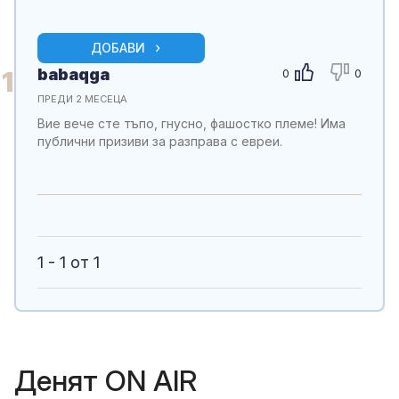
ДОБАВИ
babaqga
1
0
0
ПРЕДИ 2 МЕСЕЦА
Вие вече сте тъпо, гнусно, фашостко племе! Има
публични призиви за разправа с евреи.
1 - 1 от 1
Денят ON AIR