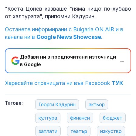
"Коста Цонев казваше "няма нищо по-хубаво
от халтурата", припомни Кадурин.
Останете информирани с Bulgaria ON AIR и в
канала ни в
Google News Showcase.
Добави ни в предпочитани източници
→
в Google
Харесайте страницата ни във Facebook
ТУК
Тагове:
Георги Кадурин
актьор
култура
финанси
бюджет
заплати
театър
изкуство