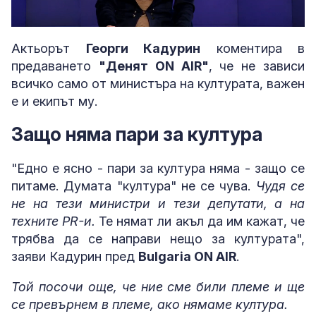
Loaded
:
Unmute
5.78%
Актьорът
Георги Кадурин
коментира в
предаването
"Денят ON AIR"
, че не зависи
всичко само от министъра на културата, важен
е и екипът му.
Защо няма пари за култура
"Едно е ясно - пари за култура няма - защо се
питаме. Думата "култура" не се чува.
Чудя се
не на тези министри и тези депутати, а на
техните PR-и.
Те нямат ли акъл да им кажат, че
трябва да се направи нещо за културата",
заяви Кадурин пред
Bulgaria ON AIR
.
Той посочи още, че ние сме били племе и ще
се превърнем в племе, ако нямаме култура.