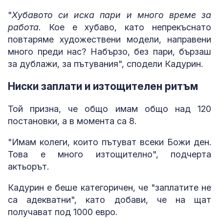
"
Хубавото си иска пари и много време за
работа.
Кое е хубаво, като непрекъснато
повтаряме художествени модели, направени
много преди нас? Набързо, без пари, бързаш
за дублажи, за пътувания", сподели Кадурин.
Ниски заплати и изтощителен ритъм
Той призна, че общо имам общо над 120
постановки, а в момента са 8.
"Имам колеги, които пътуват всеки Божи ден.
Това е много изтощително", подчерта
актьорът.
Кадурин е беше категоричен, че "заплатите не
са адекватни", като добави, че на щат
получават под 1000 евро.