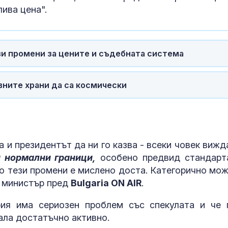
ива цена".
ви промени за цените и съдебната система
вните храни да са космически
 и президентът да ни го казва - всеки човек вижда
и нормални граници,
особено предвид стандарт
е по тези промени е мислено доста. Категорично мо
т министър пред
Bulgaria ON AIR
.
рия има сериозен проблем със спекулата и че 
ала достатъчно активно.