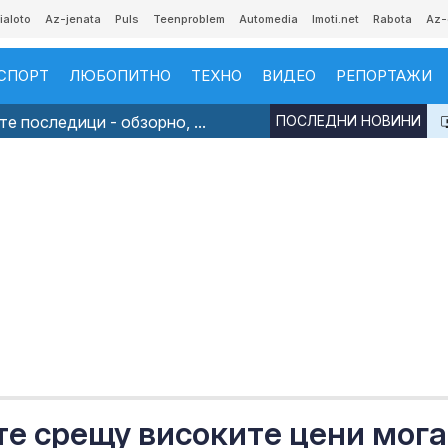
ialoto
Az-jenata
Puls
Teenproblem
Automedia
Imoti.net
Rabota
Az-
СПОРТ
ЛЮБОПИТНО
ТЕХНО
ВИДЕО
РЕПОРТАЖИ
е последици - обзорно, ...
ПОСЛЕДНИ НОВИНИ
те срещу високите цени мога