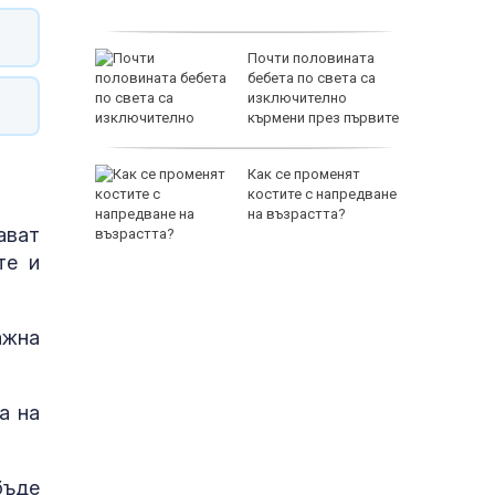
авила
превзеха
Почти половината
бебета по света са
изключително
кърмени през първите
шест месеца
стигна в
Как се променят
йна е
костите с напредване
оти за
на възрастта?
ават
но
те и
ажна
а на
бъде