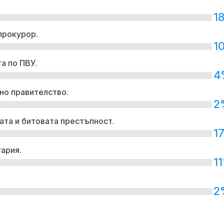
1
прокурор.
1
а по ПВУ.
4
но правителство.
2
ата и битовата престъпност.
1
гария.
1
2