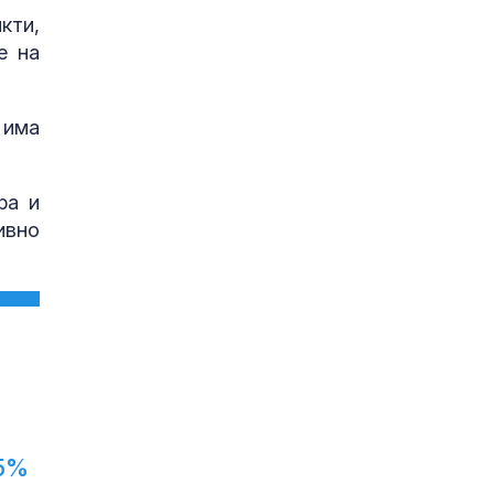
кти,
е на
 има
ра и
ивно
5%