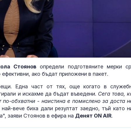
кола Стоянов
определи подготвяните мерки с
 ефективни, ако бъдат приложени в пакет.
Елегантност 
ещи. Една част от тях, още когато в служеб
усилие: Джул
тирали и искахме да бъдат въведени.
Сега това, к
Робъртс с виз
т по-обхватни - наистина е помислено за доста 
всеки гардер
 най-вече биха дали резултат заедно, тъй като н
а", заяви Стоянов в ефира на
Денят ON AIR
.
Филип Гунев:
Реформите в 
извършват б