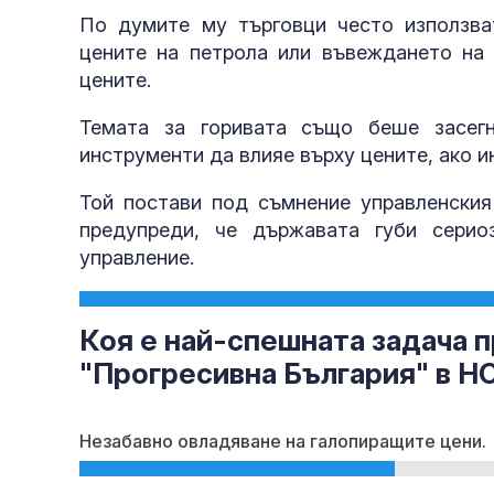
По думите му търговци често използва
цените на петрола или въвеждането на 
цените.
Темата за горивата също беше засег
инструменти да влияе върху цените, ако 
Той постави под съмнение управленския
предупреди, че държавата губи серио
управление.
Коя е най-спешната задача п
"Прогресивна България" в Н
Незабавно овладяване на галопиращите цени.