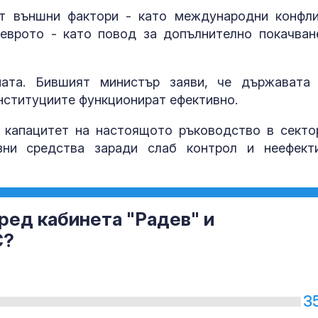
т външни фактори - като международни конфли
еврото - като повод за допълнително покачван
ната. Бившият министър заяви, че държавата
институциите функционират ефективно.
 капацитет на настоящото ръководство в секто
зни средства заради слаб контрол и неефект
ред кабинета "Радев" и
С?
3