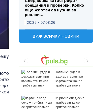
След всяка катастрофа -
обещания и проверки: Колко
още жертви са нужни за
реални...
20:25 • 07.08.26
ВИЖ ВСИЧКИ НОВИНИ
рещу
без
Топлинен удар и
ното
ия
дехидратация при
оето
ия за
кърмачета: какво
неща
.
об
трябва да знаят
родителите
икоя
Кървене след секс –
МВР се
трябва ли да се
ез
притесняваме?