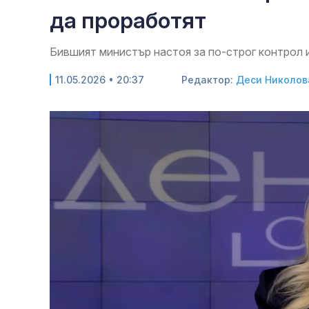
да проработят
Бившият министър настоя за по-строг контрол 
11.05.2026 • 20:37
Редактор:
Деси Николов