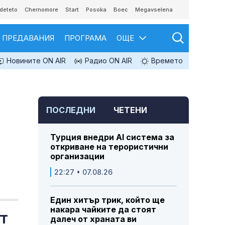
deteto
Chernomore
Start
Posoka
Boec
Megavselena
ПРЕДАВАНИЯ
ПРОГРАМА
ОЩЕ
Новините ON AIR
Радио ON AIR
Времето
ПОСЛЕДНИ
ЧЕТЕНИ
Турция внедри AI система за
откриване на терористични
организации
22:27 • 07.08.26
Един хитър трик, който ще
накара чайките да стоят
т
далеч от храната ви