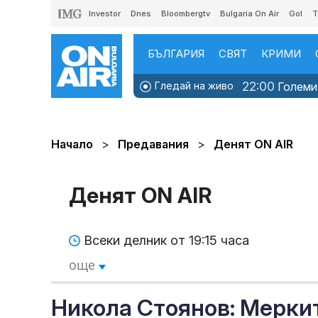
Investor
Dnes
Bloombergtv
Bulgaria On Air
Gol
T
БЪЛГАРИЯ
СВЯТ
КРИМИ
22:00
Гледай на живо
Големит
Начало
Предавания
Денят ON AIR
Денят ON AIR
Всеки делник от 19:15 часа
още
Никола Стоянов: Мерки