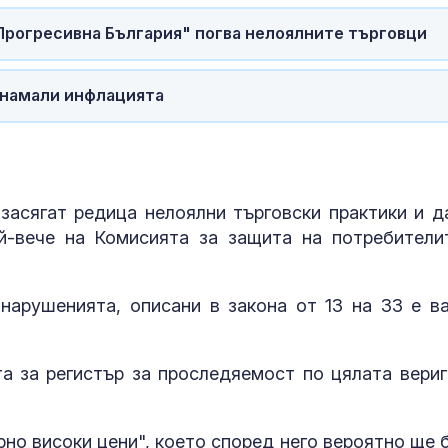
прозрачни пр
"Прогресивна България" погва нелоялните търговци
Еспадрилите 
лятото
 намали инфлацията
Зеленски при
Белград: Укра
готова да раб
асягат редица нелоялни търговски практики и д
конструктив
сътрудничество
й-вече на Комисията за защита на потребители
нарушенията, описани в закона от 13 на 33 е в
а за регистър за проследяемост по цялата вериг
но високи цени", което според него вероятно ще 