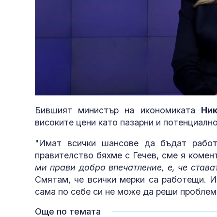
Loaded
:
Unmute
4.57%
Бившият министър на икономиката
Ни
високите цени като пазарни и потенциално
"Имат всички шансове да бъдат работ
правителство бяхме с Гечев, сме я комен
ми прави добро впечатление, е, че става
Смятам, че всички мерки са работещи. И
сама по себе си не може да реши проблем
Още по темата