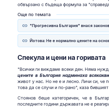
обвързано с бъдеща формула за "справедл
Още по темата
"Прогресивна България" внася законо
Йотова: Не е нормално цените на осно
Спекула и цени на горивата
"Всички ги виждаме всеки ден. Няма нужда
цените в България надминаха всякакв
живот у нас. Но не е и лесно. Личи си, ч
това да се случи и по-рано", каза бившия
Стоянов беше категоричен, че в Бълга
последните години държавата не е реагир