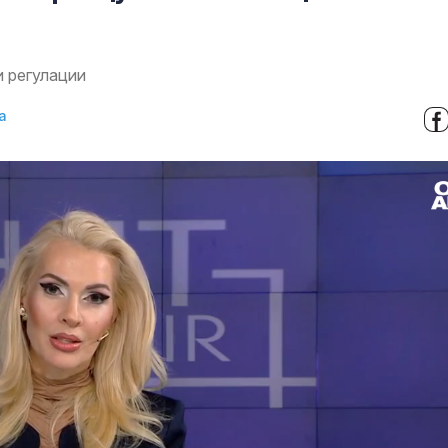
и регулации
а