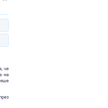
, че
а на
жеше
през