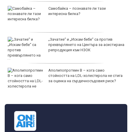
Самобайка – познавате ли тази
интересна билка?
„Зачатие“ и „Искам бебе“ са против
прехвърлянето на Центъра за асистирана
репродукция към НЗОК
Аполипопротеин B – кога само
стойността на LDL-холестерола не стига
за оценка на сърдечносъдовия риск?