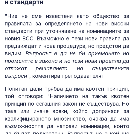
и стандарти
"Ние не сме известени като общество за
правилата за определянето на нови високи
стандарти при уточняване на номинациите за
новия ВСС. Възможно е тези нови правила да
предвиждат и нова процедура, но предстои да
видим.
Въпросът е да не би приемането на
промените в закона и на тези нови правила да
отложат решаването на съществените
въпроси
", коментира преподавателят.
Попитан дали трябва да има квотен принцип,
той отговори: "Наличието на такъв квотен
принцип по сегашния закон не съществува. Но
така или иначе всеки, който допринася за
квалифицираното мнозинство, очаква да има
възможността да направи номинации, които
да бъдат подкрепени. Въпросът не е кой ще