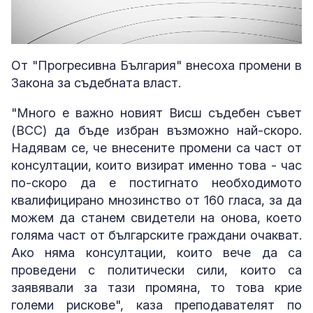
Loaded
:
Unmute
3.40%
От "Прогресивна България" внесоха промени в
Закона за съдебната власт.
"Много е важно новият Висш съдебен съвет
(ВСС) да бъде избран възможно най-скоро.
Надявам се, че внесените промени са част от
консултации, които визират именно това - час
по-скоро да е постигнато необходимото
квалифицирано мнозинство от 160 гласа, за да
можем да станем свидетели на онова, което
голяма част от българските граждани очакват.
Ако няма консултации, които вече да са
проведени с политически сили, които са
заявявали за тази промяна, то това крие
големи рискове", каза преподавателят по