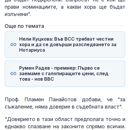
прави номинациите, а какви хора ще бъдат
излъчени".
Още по темата
Нели Куцкова: Във ВСС трябват честни
хора и да се довърши разследването за
Нотариуса
Румен Радев - премиер: Първо се
заемаме с галопиращите цени, след
това - нов ВВС
Проф. Пламен Панайотов добави, че "за
съжаление, няма доверие в съдебната власт".
"Доверието в тази област предполага точно и
еднакво спазване на законите спрямо всички.