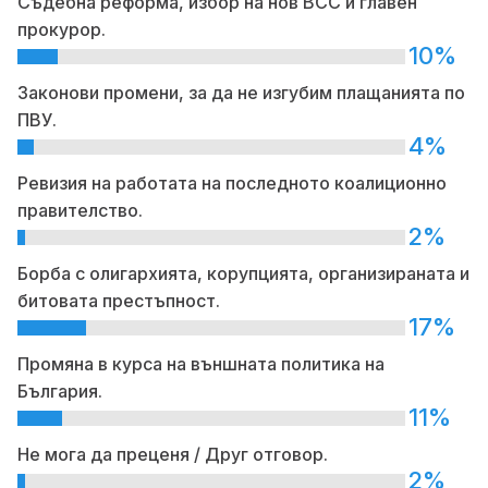
Съдебна реформа, избор на нов ВСС и главен
прокурор.
10%
Законови промени, за да не изгубим плащанията по
ПВУ.
4%
Ревизия на работата на последното коалиционно
правителство.
2%
Борба с олигархията, корупцията, организираната и
битовата престъпност.
17%
Промяна в курса на външната политика на
България.
11%
Не мога да преценя / Друг отговор.
2%