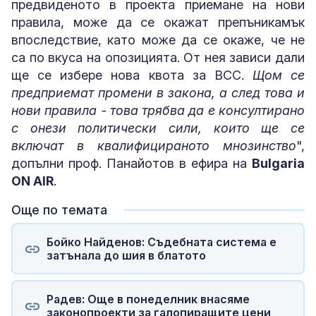
предвиденото в проекта приемане на нови
правила, може да се окажат препъникамък
впоследствие, като може да се окаже, че не
са по вкуса на опозицията. От нея зависи дали
ще се избере нова квота за ВСС.
Щом се
предприемат промени в закона, а след това и
нови правила - това трябва да е консултирано
с онези политически сили, които ще се
включат в квалифицираното мнозинство
",
допълни проф. Панайотов в ефира на
Bulgaria
ON AIR
.
Още по темата
Бойко Найденов: Съдебната система е
затънала до шия в блатото
Радев: Още в понеделник внасяме
законопроекти за галопиращите цени