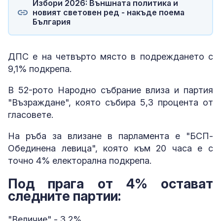
Избори 2026: Външната политика и
новият световен ред - накъде поема
България
ДПС е на четвърто място в подреждането с
9,1% подкрепа.
В 52-рото Народно събрание влиза и партия
"Възраждане", която събира 5,3 процента от
гласовете.
На ръба за влизане в парламента е "БСП-
Обединена левица", която към 20 часа е с
точно 4% електорална подкрепа.
Под прага от 4% остават
следните партии:
"Величие" - 3,2%