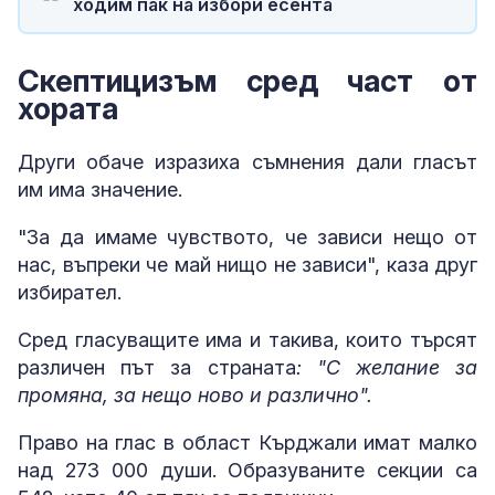
ходим пак на избори есента
Скептицизъм сред част от
хората
Други обаче изразиха съмнения дали гласът
им има значение.
"За да имаме чувството, че зависи нещо от
нас, въпреки че май нищо не зависи", каза друг
избирател.
Сред гласуващите има и такива, които търсят
различен път за страната
: "С желание за
промяна, за нещо ново и различно".
Право на глас в област Кърджали имат малко
над 273 000 души. Образуваните секции са