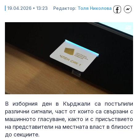
19.04.2026 • 13:23
Редактор:
Толя Николова
Loaded
:
Unmute
64.57%
В изборния ден в Кърджали са постъпили
различни сигнали, част от които са свързани с
машинното гласуване, както и с присъствието
на представители на местната власт в близост
до секциите.