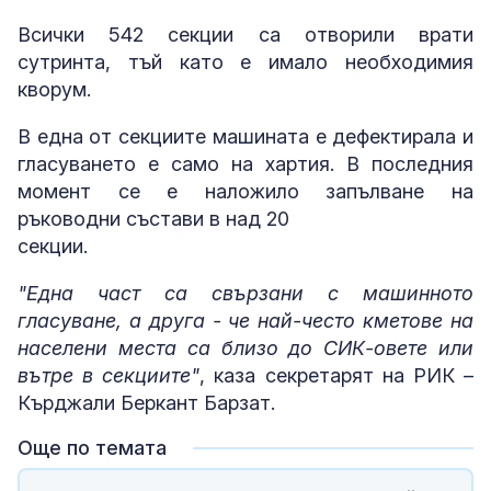
Всички 542 секции са отворили врати
сутринта, тъй като е имало необходимия
кворум.
В една от секциите машината е дефектирала и
гласуването е само на хартия. В последния
момент се е наложило запълване на
ръководни състави в над 20
секции.
"Една част са свързани с машинното
гласуване, а друга - че най-често кметове на
населени места са близо до СИК-овете или
вътре в секциите"
, каза секретарят на РИК –
Кърджали Беркaнт Барзат.
Още по темата