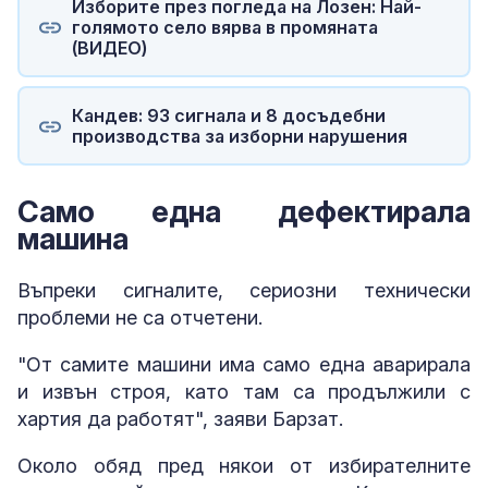
Изборите през погледа на Лозен: Най-
голямото село вярва в промяната
(ВИДЕО)
Кандев: 93 сигнала и 8 досъдебни
производства за изборни нарушения
Само една дефектирала
машина
Въпреки сигналите, сериозни технически
проблеми не са отчетени.
"От самите машини има само една аварирала
и извън строя, като там са продължили с
хартия да работят", заяви Барзат.
Около обяд пред някои от избирателните