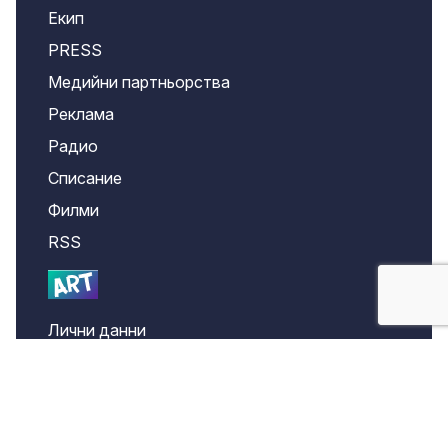
Екип
PRESS
Медийни партньорства
Реклама
Радио
Списание
Филми
RSS
Лични данни
Confidentiality
Investor.BG AD © 2001-2026 bgonair.bg All rights