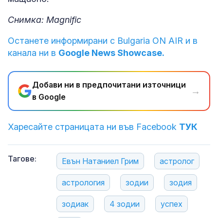
Снимка: Magnific
Останете информирани с Bulgaria ON AIR и в
канала ни в
Google News Showcase.
Добави ни в предпочитани източници
→
в Google
Харесайте страницата ни във Facebook
ТУК
Тагове:
Евън Натаниел Грим
астролог
астрология
зодии
зодия
зодиак
4 зодии
успех