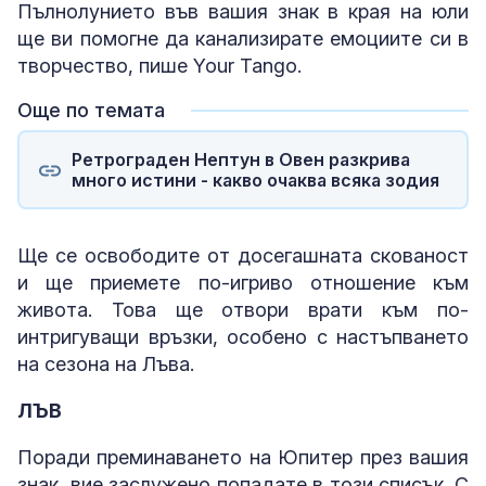
Пълнолунието във вашия знак в края на юли
ще ви помогне да канализирате емоциите си в
творчество, пише Your Tango.
Още по темата
Ретрограден Нептун в Овен разкрива
много истини - какво очаква всяка зодия
Ще се освободите от досегашната скованост
и ще приемете по-игриво отношение към
живота. Това ще отвори врати към по-
интригуващи връзки, особено с настъпването
на сезона на Лъва.
ЛЪВ
Поради преминаването на Юпитер през вашия
знак, вие заслужено попадате в този списък. С