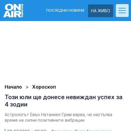
ПОСЛЕДНИ НОВИНИ
НА ЖИВО
Начало
Хороскоп
Този юли ще донесе невиждан успех за
4 зодии
Астрологът Евън Натаниел Грим вярва, че настъпва
време на силни позитивните вибрации