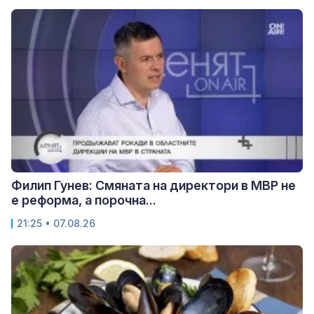
Филип Гунев: Смяната на директори в МВР не
е реформа, а порочна...
21:25 • 07.08.26