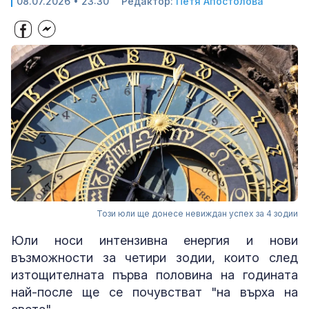
08.07.2026 • 23:30
Редактор:
Петя Апостолова
Този юли ще донесе невиждан успех за 4 зодии
Юли носи интензивна енергия и нови
възможности за четири зодии, които след
изтощителната първа половина на годината
най-после ще се почувстват "на върха на