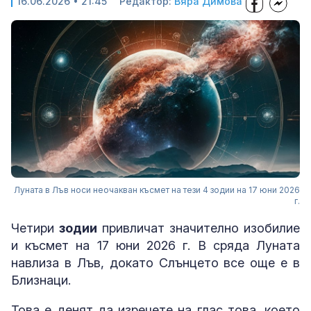
16.06.2026 • 21:45
Редактор:
Вяра Димова
Луната в Лъв носи неочакван късмет на тези 4 зодии на 17 юни 2026
г.
Четири
зодии
привличат значително изобилие
и късмет на 17 юни 2026 г. В сряда Луната
навлиза в Лъв, докато Слънцето все още е в
Близнаци.
Това е денят да изречете на глас това, което