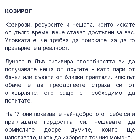
КОЗИРОГ
Козирози, ресурсите и нещата, които искате
от дълго време, вече стават достъпни за вас.
Уловката е, че трябва да поискате, за да го
превърнете в реалност.
Луната в Лъв активира способността ви да
получавате неща от другите - като пари от
банки или съвети от близки приятели. Ключът
обаче е да преодолеете страха си от
отхвърляне, ето защо е необходимо да
попитате.
На 17 юни показвате най-доброто от себе си и
преглъщате гордостта си. Решавате да
обмислите добре думите, които ще
използвате, и как да изберете точния момент.