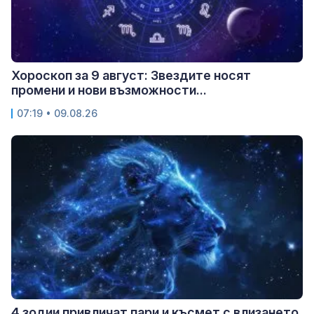
Хороскоп за 9 август: Звездите носят
промени и нови възможности...
07:19 • 09.08.26
4 зодии привличат пари и късмет с влизането