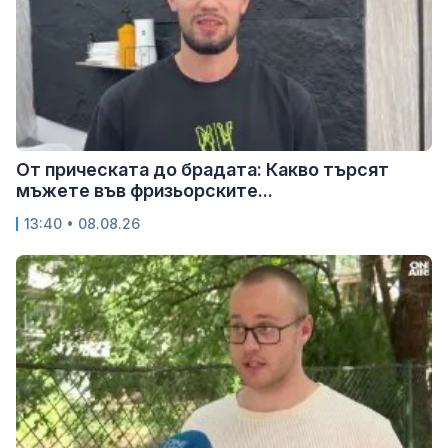
От прическата до брадата: Какво търсят
мъжете във фризьорските...
13:40 • 08.08.26