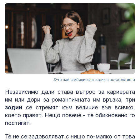
3-те най-амбициозни зодии в астрологията
Независимо дали става въпрос за кариерата
им или дори за романтичната им връзка, три
зодии
се стремят към величие във всичко,
което правят. Нещо повече - те обикновено го
постигат.
Те не се задоволяват с нищо по-малко от това