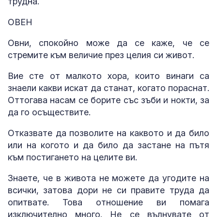
трудна.
ОВЕН
Овни, спокойно може да се каже, че се
стремите към величие през целия си живот.
Вие сте от малкото хора, които винаги са
знаели какви искат да станат, когато пораснат.
Оттогава насам се борите със зъби и нокти, за
да го осъществите.
Отказвате да позволите на каквото и да било
или на когото и да било да застане на пътя
към постигането на целите ви.
Знаете, че в живота не можете да угодите на
всички, затова дори не си правите труда да
опитвате. Това отношение ви помага
изключително много. Не се вълнувате от