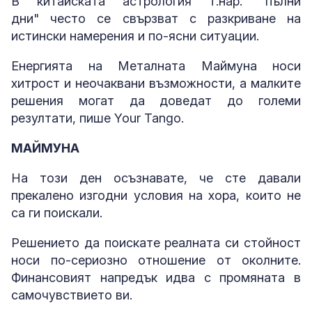
В китайската астрология т.нар. "пълни
дни" често се свързват с разкриване на
истински намерения и по-ясни ситуации.
Енергията на Металната Маймуна носи
хитрост и неочаквани възможности, а малките
решения могат да доведат до големи
резултати, пише Your Tango.
МАЙМУНА
На този ден осъзнавате, че сте давали
прекалено изгодни условия на хора, които не
са ги поискали.
Решението да поискате реалната си стойност
носи по-сериозно отношение от околните.
Финансовият напредък идва с промяната в
самочувствието ви.