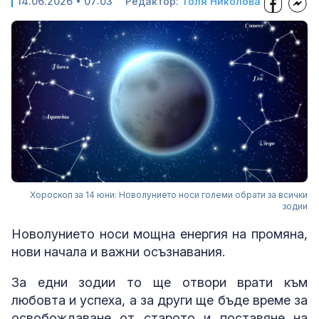
14.06.2026 • 07:03
Редактор:
Толя Николова
Хороскоп за 14 юни: Новолунието носи големи обрати за всички
зодии
Новолунието носи мощна енергия на промяна,
нови начала и важни осъзнавания.
За едни зодии то ще отвори врати към
любовта и успеха, а за други ще бъде време за
освобождаване от старото и поставяне на