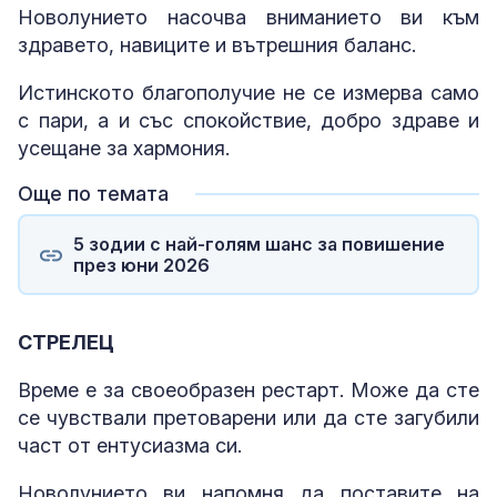
Новолунието насочва вниманието ви към
здравето, навиците и вътрешния баланс.
Истинското благополучие не се измерва само
с пари, а и със спокойствие, добро здраве и
усещане за хармония.
Още по темата
5 зодии с най-голям шанс за повишение
през юни 2026
СТРЕЛЕЦ
Време е за своеобразен рестарт. Може да сте
се чувствали претоварени или да сте загубили
част от ентусиазма си.
Новолунието ви напомня да поставите на