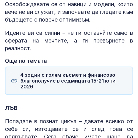
Освобождавате се от навици и модели, които
вече не ви служат, и започвате да гледате към
бъдещето с повече оптимизъм.
Идеите ви са силни – не ги оставяйте само в
сферата на мечтите, а ги превърнете в
реалност.
Още по темата
4 зодии с голям късмет и финансово
благополучие в седмицата 15-21 юни
2026
ЛЪВ
Попадате в познат цикъл – давате всичко от
себе си, изтощавате се и след това се
отдръпвате. Сега обаче имате шанс да