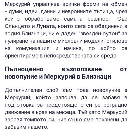
Меркурий управлява всички форми на обмен
- думи, идеи, данни и невронните пътища, чрез
които обработваме самата реалност. Със
Слънцето и Луната, които сега са обединени в
зодия Близнаци, ни е даден "звезден бутон" за
нулиране на нашите мисловни модели, стилове
на комуникация и начина, по който се
ориентираме в непосредствената си среда.
Пълноценно възползване от
новолуние и Меркурий в Близнаци
Допълнителен слой към това новолуние е
Меркурий, който започва да се забавя в
подготовка за предстоящото си ретроградно
движение в края на месеца. Тъй като Меркурий
забавя темпото си, ние също сме поканени да
забавим нашето.