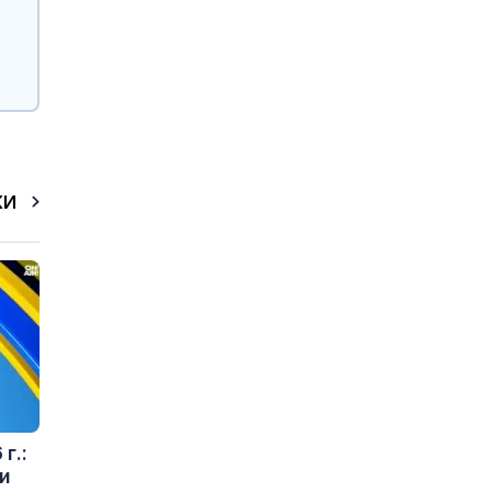
КИ
г.:
и