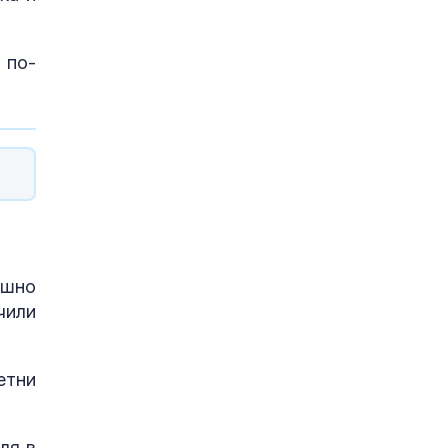
 по-
ешно
чили
етни
ля в