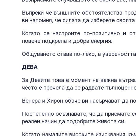
Въпреки че външните обстоятелства прод
ви напомня, че силата да изберете своята
Когато се настроите по-позитивно и о
повече подкрепа и добра енергия.
Общуването става по-леко, а увереността
ДЕВА
За Девите това е момент на важна вътре
често е пречела да се радвате пълноценн
Венера и Хирон обаче ви насърчават да по
Постепенно осъзнавате, че да приемате себ
реален начин да подобрите живота си.
Когато намалите високите изисквания към