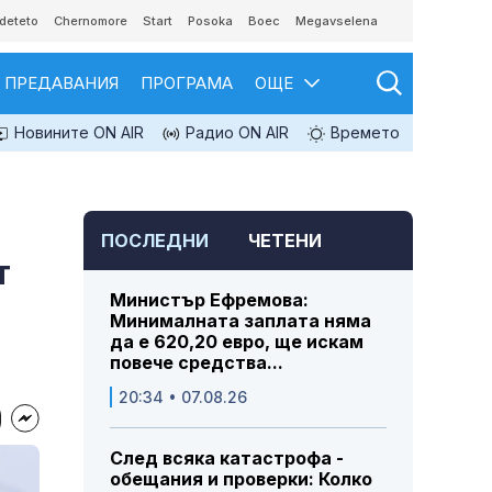
deteto
Chernomore
Start
Posoka
Boec
Megavselena
ПРЕДАВАНИЯ
ПРОГРАМА
ОЩЕ
Новините ON AIR
Радио ON AIR
Времето
ПОСЛЕДНИ
ЧЕТЕНИ
т
Министър Ефремова:
Минималната заплата няма
да е 620,20 евро, ще искам
повече средства...
20:34 • 07.08.26
След всяка катастрофа -
обещания и проверки: Колко