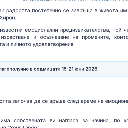
как радостта постепенно се завръща в живота им
 Хирон.
известни емоционални предизвикателства, той ч
 израстване и осъзнаване на промените, коит
а и личното удовлетворение.
лагополучие в седмицата 15-21 юни 2026
Близо 34°C и
остта започва да се връща след време на емоцион
зад Полярния
има собствената ви нагласа за начина, по к
е "Your Tango".