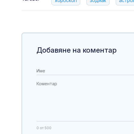
хороскоп
зодиак
астро
Добавяне на коментар
0
от 500