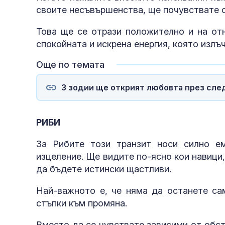
своите несъвършенства, ще почувствате 
Това ще се отрази положително и на отн
спокойната и искрена енергия, която излъ
Още по темата
3 зодии ще открият любовта през сл
РИБИ
За Рибите този транзит носи силно е
изцеление. Ще видите по-ясно кои навици,
да бъдете истински щастливи.
Най-важното е, че няма да останете са
стъпки към промяна.
Вместо да се чувствате зависими от обст