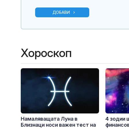
ДОБАВИ
Хороскоп
Намаляващата Луна в
4 зодии 
Близнаци носи важен тест на
финансов