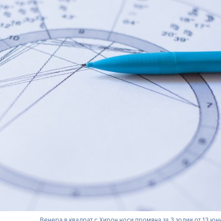
Венера в квадрат с Хирон носи промяна за 3 зодии от 13 юн