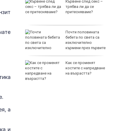
а
Кървене след секс –
трябва ли да се
нзит
които
притесняваме?
лед 40
чате
ваме Ива
Почти половината
 получи
бебета по света са
екватна
изключително
рижа
кърмени през първите
шест месеца
прави си
Как се променят
костите с напредване
на възрастта?
тика
е.
я, а
ка и