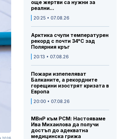
още жертви са нужни за
реални...
20:25 • 07.08.26
Арктика счупи температурен
рекорд с почти 34°C зад
Полярния кръг
20:13 • 07.08.26
Пожари изпепеляват
Балканите, а рекордните
горещини изострят кризата в
Европа
20:00 • 07.08.26
МВнР към РСМ: Настояваме
Ива Михаилова да получи
достъп до адекватна
медицинска грижа
и 2026