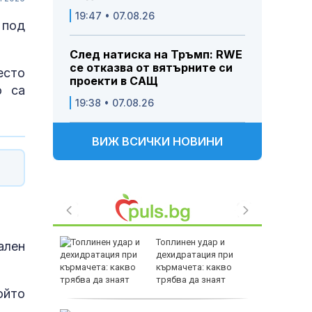
19:47 • 07.08.26
 под
След натиска на Тръмп: RWE
се отказва от вятърните си
есто
проекти в САЩ
о са
19:38 • 07.08.26
ВИЖ ВСИЧКИ НОВИНИ
змериха
Топлинен удар и
ален
 кръг
дехидратация при
кърмачета: какво
трябва да знаят
ойто
родителите