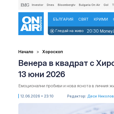
Investor
Dnes
Bloombergtv
Bulgaria On Air
Gol
T
БЪЛГАРИЯ
СВЯТ
КРИМИ
20:30
Гледай на живо
Money.b
Начало
Хороскоп
Венера в квадрат с Хир
13 юни 2026
Емоционални пробиви и нова яснота в личния ж
12.06.2026 • 23:10
Редактор:
Деси Николов