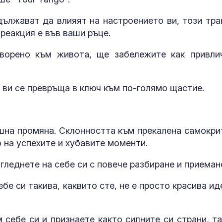
Тренировка з
дълголетие: 6
ължават да влияят на настроението ви, този тра
упражнения, 
всяка жена с
 реакция е във ваши ръце.
трябва да прави
творено към живота, ще забележите как привли
МВнР: Настоя
Михайлова да
достъп до ад
медицинска г
 ви се превръща в ключ към по-голямо щастие.
7 идеи за "На
сам" за дома
шна промяна. Склонността към прекалена самокри
о на успехите и хубавите моменти.
гледнете на себе си с повече разбиране и приеман
е си такива, каквито сте, не е просто красива иде
 себе си и признаете както силните си страни, та