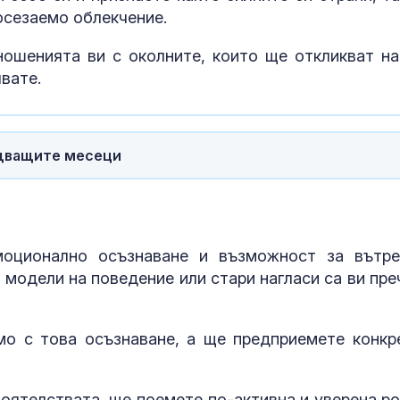
осезаемо облекчение.
ошенията ви с околните, които ще откликват на
чвате.
едващите месеци
моционално осъзнаване и възможност за вътр
 модели на поведение или стари нагласи са ви пре
мо с това осъзнаване, а ще предприемете конкр
оятелствата, ще поемете по-активна и уверена ро