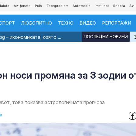
ialoto
Az-jenata
Puls
Teenproblem
Automedia
Imoti.net
Rabota
Az-
СПОРТ
ЛЮБОПИТНО
ТЕХНО
ВИДЕО
РЕПОРТАЖИ
g – икономиката, която ...
ПОСЛЕДНИ НОВИНИ
он носи промяна за 3 зодии о
ивот, това показва астрологичната прогноза
а