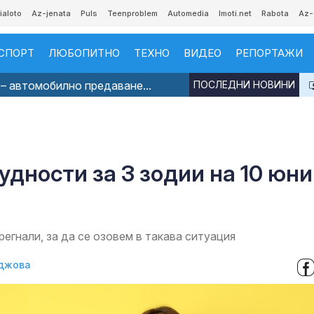
ialoto
Az-jenata
Puls
Teenproblem
Automedia
Imoti.net
Rabota
Az-
СПОРТ
ЛЮБОПИТНО
ТЕХНО
ВИДЕО
РЕПОРТАЖИ
– автомобилно предаване...
ПОСЛЕДНИ НОВИНИ
удности за 3 зодии на 10 юни
егнали, за да се озовем в такава ситуация
джова