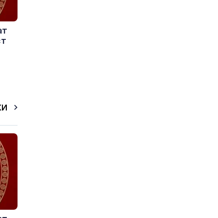
ат
ст
КИ