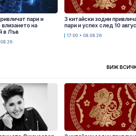
привличат пари и
3 китайски зодии привлич
 влизането на
пари и успех след 10 авгу
 в Лъв
17:00 • 08.08.26
.08.26
ВИЖ ВСИЧ