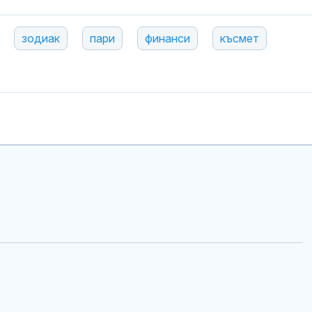
зодиак
пари
финанси
късмет