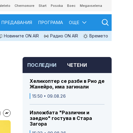
deteto
Chernomore
Start
Posoka
Boec
Megavselena
ПРЕДАВАНИЯ
ПРОГРАМА
ОЩЕ
Новините ON AIR
Радио ON AIR
Времето
ПОСЛЕДНИ
ЧЕТЕНИ
Хеликоптер се разби в Рио де
Жанейро, има загинали
15:50 • 09.08.26
Изложбата "Различни и
заедно" гостува в Стара
Загора