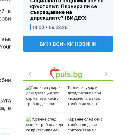
Социалното подпомагане на
кръстопът: Планира ли се
ий в
съкращаване на
дирекциите? (ВИДЕО)
сови
14:00 • 09.08.26
 във
ВИЖ ВСИЧКИ НОВИНИ
Your
обни
фьор
Топлинен удар и
куп на
дехидратация при
кърмачета: какво
шата
трябва да знаят
а, е
родителите
р е хитът
Кървене след секс –
струва
трябва ли да се
притесняваме?