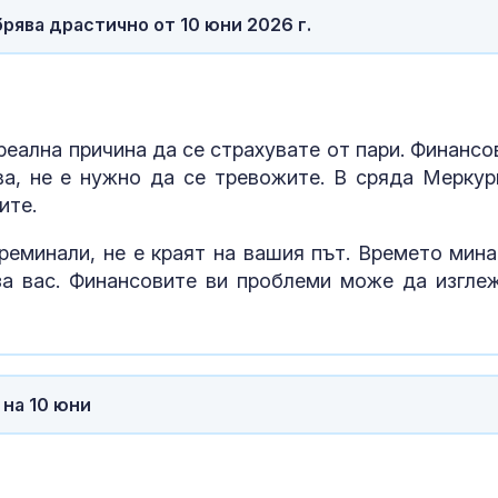
рява драстично от 10 юни 2026 г.
Добрина:
Пожарникари 
куче от язов
“Кърджали”
реална причина да се страхувате от пари. Финансо
ва, не е нужно да се тревожите. В сряда Меркур
Знаем всички
места: Зелен
ите.
загатва за но
руската логи
преминали, не е краят на вашия път. Времето мина
за вас. Финансовите ви проблеми може да изгле
 на 10 юни