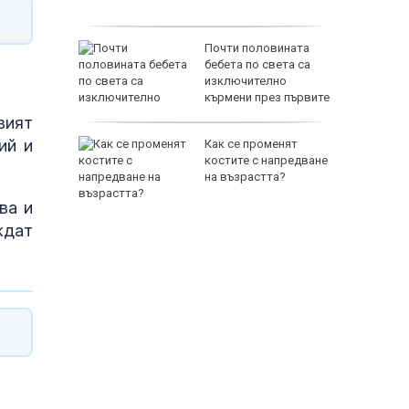
Почти половината
спасиха
бебета по света са
ир
изключително
кърмени през първите
шест месеца
вият
ий и
 им слаби
Как се променят
ски
костите с напредване
в удар по
на възрастта?
стика
ва и
ждат
65500 E