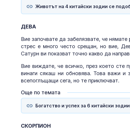
Животът на 4 китайски зодии се подоб
ДЕВА
Вие започвате да забелязвате, че нямате 
стрес е много често срещан, но вие, Де
Сатурн ви показват точно какво да направ
Вие виждате, че всичко, през което сте 
винаги сякаш ни обновява. Това важи и 
всепоглъщащи сега, но те приключват.
Още по темата
Богатство и успех за 6 китайски зодии
СКОРПИОН