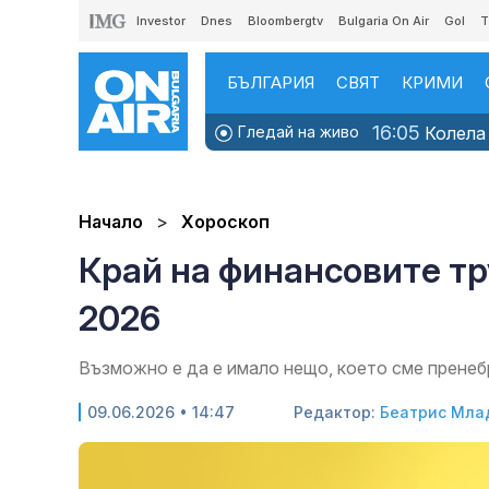
Investor
Dnes
Bloombergtv
Bulgaria On Air
Gol
T
БЪЛГАРИЯ
СВЯТ
КРИМИ
16:05
Гледай на живо
Колела 
Начало
Хороскоп
Край на финансовите тр
2026
Възможно е да е имало нещо, което сме пренебр
09.06.2026 • 14:47
Редактор:
Беатрис Мла