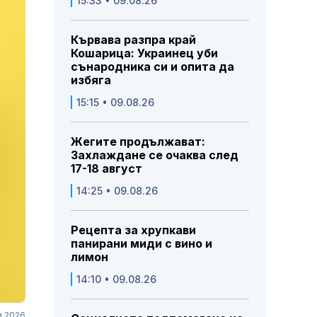
15:33 • 09.08.26
Кървава разпра край
Кошарица: Украинец уби
сънародника си и опита да
избяга
15:15 • 09.08.26
Жегите продължават:
Захлаждане се очаква след
17-18 август
14:25 • 09.08.26
Рецепта за хрупкави
панирани миди с вино и
лимон
14:10 • 09.08.26
и 2026