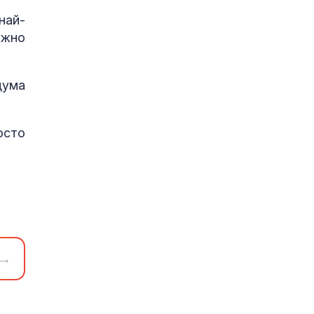
най-
ажно
дума
осто
→