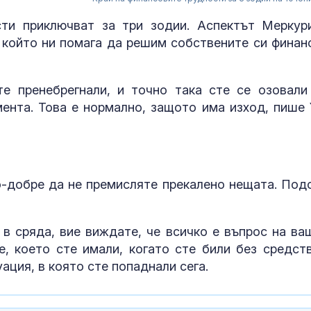
сти приключват за три зодии. Аспектът Меркур
, който ни помага да решим собствените си финан
е пренебрегнали, и точно така сте се озовали
мента. Това е нормално, защото има изход, пише 
по-добре да не премисляте прекалено нещата. Под
Дрогиран шо
предложи под
полицаи
 в сряда, вие виждате, че всичко е въпрос на ва
, което сте имали, когато сте били без средств
ация, в която сте попаднали сега.
Розов тарато
на Слънчака, 
6,50